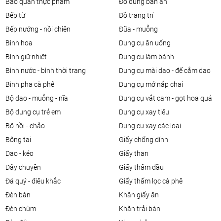
bảo quản thực phẩm
đồ dùng bàn ăn
bếp từ
đồ trang trí
bếp nướng - nồi chiên
đũa - muỗng
bình hoa
dụng cụ ăn uống
bình giữ nhiệt
dụng cụ làm bánh
bình nước - bình thời trang
dụng cụ mài dao - đế cắm dao
bình pha cà phê
dụng cụ mở nắp chai
bộ dao - muỗng - nĩa
dụng cụ vắt cam - gọt hoa quả
bộ dụng cụ trẻ em
dụng cụ xay tiêu
bộ nồi - chảo
dụng cụ xay các loại
bông tai
giấy chống dính
dao - kéo
giấy than
dây chuyền
giấy thấm dầu
đá quý - điêu khắc
giấy thấm lọc cà phê
đèn bàn
khăn giấy ăn
đèn chùm
khăn trải bàn