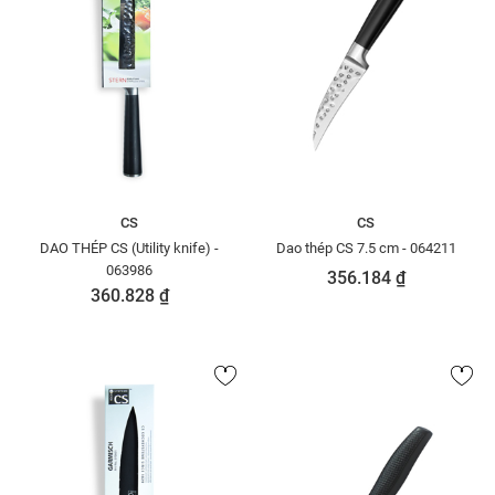
CS
CS
DAO THÉP CS (Utility knife) -
Dao thép CS 7.5 cm - 064211
063986
356.184 ₫
360.828 ₫