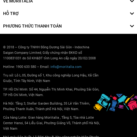
VỀ MORIITALIA
HỖ TRỢ
PHƯƠNG THỨC THANH TOÁN
© 2018 – Công ty TNHH Đông Dương Sài Gòn - Indochina
Saigon Company Limited; Giấy chứng nhận ĐKKD số
1100831031 do Sở KH&ĐT tỉnh Long An cấp ngày 20/02/2008
Hotline: 1900 633 580 – Email:
info@moriitalia.com
Trụ sở: Lô L.05, Đường số 1, Khu công nghiệp Long Hậu, Xã Cần
Giuộc, Tỉnh Tây Ninh, Việt Nam
TP. Hồ Chí Minh: Số 44, Nguyễn Thị Minh Khai, Phường Sài Gòn,
TP Hồ Chí Minh, Việt Nam.
Hà Nội: Tầng 3, Stellar Garden Building, 35 Lê Văn Thiêm,
Phường Thanh Xuân, Thành phố Hà Nội, Việt Nam.
Cửa hàng Lotte: Gian hàng Moriitalia , Tầng 5, Tòa nhà Lotte
Center Hanoi, 54 Liễu Giai, Phường Giảng Võ, Thành phố Hà Nội,
Việt Nam