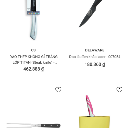
CS
DELAWARE
DAO THÉP KHÔNG GỈ TRÁNG
Dao tỉa đen khắc laser - 007054
LỚP TITAN (Steak knife) -
180.360 ₫
070601
462.888 ₫