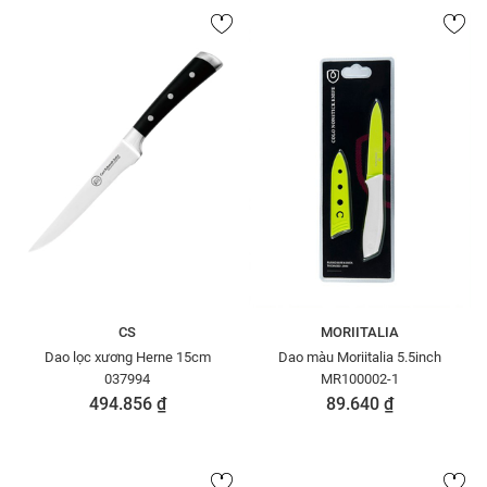
CS
MORIITALIA
Dao lọc xương Herne 15cm
Dao màu Moriitalia 5.5inch
037994
MR100002-1
494.856 ₫
89.640 ₫