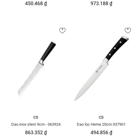
450.468 ₫
973.188 ₫
CS
CS
Dao inox stern 9cm - 063924
Dao lọc Herne 20cm 037901
863.352 ₫
494.856 ₫