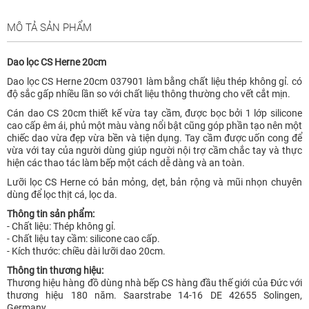
MÔ TẢ SẢN PHẨM
Dao lọc CS Herne 20cm
Dao lọc CS Herne 20cm 037901 làm bằng chất liệu thép không gỉ. có
độ sắc gấp nhiều lần so với chất liệu thông thường cho vết cắt mịn.
Cán dao CS 20cm thiết kế vừa tay cầm, được bọc bởi 1 lớp silicone
cao cấp êm ái, phủ một màu vàng nổi bật cũng góp phần tạo nên một
chiếc dao vừa đẹp vừa bền và tiện dụng. Tay cầm được uốn cong để
vừa với tay của người dùng giúp người nội trợ cầm chắc tay và thực
hiện các thao tác làm bếp một cách dễ dàng và an toàn.
Lưỡi lọc CS Herne có bản mỏng, dẹt, bản rộng và mũi nhọn chuyên
dùng để lọc thịt cá, lọc da.
Thông tin sản phẩm:
- Chất liệu: Thép không gỉ.
- Chất liệu tay cầm: silicone cao cấp.
- Kích thước: chiều dài lưỡi dao 20cm.
Thông tin thương hiệu:
Thương hiệu hàng đồ dùng nhà bếp CS hàng đầu thế giới của Đức với
thương hiệu 180 năm. Saarstrabe 14-16 DE 42655 Solingen,
Germany