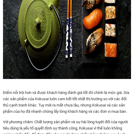
Điểm nổi trội hơn và được khách hàng đánh giá tốt đó chính là mức giá. Gía
các sản phẩm của Kokusai luôn cam kết tốt nhất thị trường so với các đối
thủ cạnh tranh khác. Tuy mới ra mắt chưa lâu, nhưng Kokusai và các sản
phẩm của họ đã nhanh chóng lấy lòng khách hàng và các đơn vị mua bán.
Với phương châm: Chất lượng sản phẩm và sự hài lòng tuyệt đối của người
tiêu dùng là yếu tố quyết định sự thành công, Kokusai vì thế luôn không