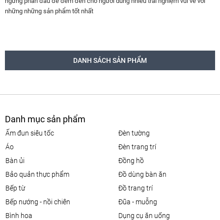
ngừng phấn đấu để đem đến cho người dùng nhiều trải nghiệm vui vẻ với
những những sản phẩm tốt nhất
DANH SÁCH SẢN PHẨM
Danh mục sản phẩm
ấm đun siêu tốc
đèn tường
áo
đèn trang trí
bàn ủi
đồng hồ
bảo quản thực phẩm
đồ dùng bàn ăn
bếp từ
đồ trang trí
bếp nướng - nồi chiên
đũa - muỗng
bình hoa
dụng cụ ăn uống