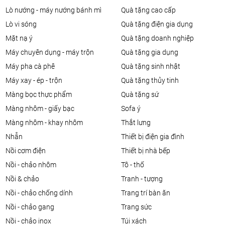
lò nướng - máy nướng bánh mì
quà tặng cao cấp
lò vi sóng
quà tặng điện gia dụng
mặt nạ ý
quà tặng doanh nghiệp
máy chuyên dụng - máy trộn
quà tặng gia dụng
máy pha cà phê
quà tặng sinh nhật
máy xay - ép - trộn
quà tặng thủy tinh
màng bọc thực phẩm
quà tặng sứ
màng nhôm - giấy bạc
sofa ý
màng nhôm - khay nhôm
thắt lưng
nhẫn
thiết bị điện gia đình
nồi cơm điện
thiết bị nhà bếp
nồi - chảo nhôm
tô - thố
nồi & chảo
tranh - tượng
nồi - chảo chống dính
trang trí bàn ăn
nồi - chảo gang
trang sức
nồi - chảo inox
túi xách