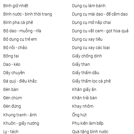
bình giữ nhiệt
dụng cụ làm bánh
bình nước - bình thời trang
dụng cụ mài dao - đế cắm dao
bình pha cà phê
dụng cụ mở nắp chai
bộ dao - muỗng - nĩa
dụng cụ vắt cam - gọt hoa quả
bộ dụng cụ trẻ em
dụng cụ xay tiêu
bộ nồi - chảo
dụng cụ xay các loại
bông tai
giấy chống dính
dao - kéo
giấy than
dây chuyền
giấy thấm dầu
đá quý - điêu khắc
giấy thấm lọc cà phê
đèn bàn
khăn giấy ăn
đèn chùm
khăn trải bàn
đèn đứng
khay nhôm
khung tranh - ảnh
ống hút
khuôn - giấy nướng
phụ kiện làm bếp
ly - tách
quà tặng bình nước