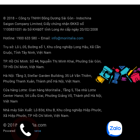
© 2018 – Công ty TNHH Đông Dương Sài Gòn - Indochina
Saigon Company Limited; Giấy chứng nhận ĐKKD số
1100831031 do Sở KH&ĐT tỉnh Long An cấp ngày 20/02/2008
Hotline: 1900 633 580 – Email:
info@moriitalia.com
Trụ sở: Lô L.05, Đường số 1, Khu công nghiệp Long Hậu, Xã Cần
Giuộc, Tỉnh Tây Ninh, Việt Nam
TP. Hồ Chí Minh: Số 44, Nguyễn Thị Minh Khai, Phường Sài Gòn,
TP Hồ Chí Minh, Việt Nam.
Hà Nội: Tầng 3, Stellar Garden Building, 35 Lê Văn Thiêm,
Phường Thanh Xuân, Thành phố Hà Nội, Việt Nam.
Cửa hàng Lotte: Gian hàng Moriitalia , Tầng 5, Tòa nhà Lotte
Center Hanoi, 54 Liễu Giai, Phường Giảng Võ, Thành phố Hà Nội,
Việt Nam
Nhà máy Sản Xuất: Lô B3d, Khu B, Khu công nghiệp Hiệp Phước,
Xã Hiệp Phước, TP Hồ Chí Minh, Việt Nam.
© 2018 Moriitalia.com
Powered by
nopCommerce