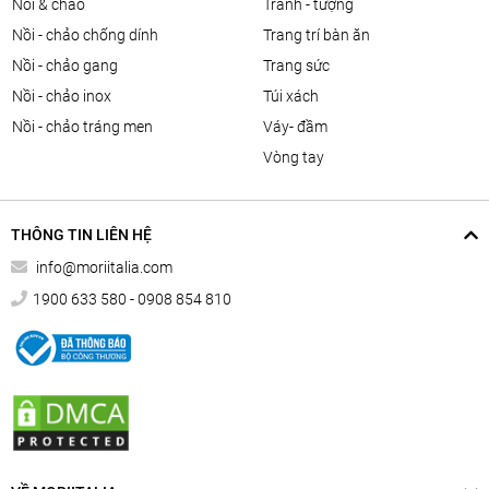
nồi & chảo
tranh - tượng
nồi - chảo chống dính
trang trí bàn ăn
nồi - chảo gang
trang sức
nồi - chảo inox
túi xách
nồi - chảo tráng men
váy- đầm
vòng tay
THÔNG TIN LIÊN HỆ
info@moriitalia.com
1900 633 580 - 0908 854 810