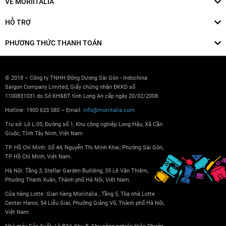
VỀ MORIITALIA
HỖ TRỢ
PHƯƠNG THỨC THANH TOÁN
© 2018 – Công ty TNHH Đông Dương Sài Gòn - Indochina
Saigon Company Limited; Giấy chứng nhận ĐKKD số
1100831031 do Sở KH&ĐT tỉnh Long An cấp ngày 20/02/2008
Hotline: 1900 633 580 – Email:
info@moriitalia.com
Trụ sở: Lô L.05, Đường số 1, Khu công nghiệp Long Hậu, Xã Cần
Giuộc, Tỉnh Tây Ninh, Việt Nam
TP. Hồ Chí Minh: Số 44, Nguyễn Thị Minh Khai, Phường Sài Gòn,
TP Hồ Chí Minh, Việt Nam.
Hà Nội: Tầng 3, Stellar Garden Building, 35 Lê Văn Thiêm,
Phường Thanh Xuân, Thành phố Hà Nội, Việt Nam.
Cửa hàng Lotte: Gian hàng Moriitalia , Tầng 5, Tòa nhà Lotte
Center Hanoi, 54 Liễu Giai, Phường Giảng Võ, Thành phố Hà Nội,
Việt Nam