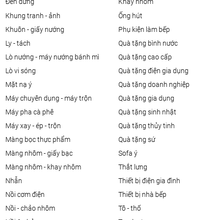
đèn đứng
khay nhôm
khung tranh - ảnh
ống hút
khuôn - giấy nướng
phụ kiện làm bếp
ly - tách
quà tặng bình nước
lò nướng - máy nướng bánh mì
quà tặng cao cấp
lò vi sóng
quà tặng điện gia dụng
mặt nạ ý
quà tặng doanh nghiệp
máy chuyên dụng - máy trộn
quà tặng gia dụng
máy pha cà phê
quà tặng sinh nhật
máy xay - ép - trộn
quà tặng thủy tinh
màng bọc thực phẩm
quà tặng sứ
màng nhôm - giấy bạc
sofa ý
màng nhôm - khay nhôm
thắt lưng
nhẫn
thiết bị điện gia đình
nồi cơm điện
thiết bị nhà bếp
nồi - chảo nhôm
tô - thố