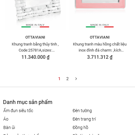
OTTAVIANI
OTTAVIANI
Khung tranh bằng thủy tinh ,
Khung tranh màu hồng chất liệu
Code:25781A,sizes:
inox đính đá charm: ,kích
7x4,5x8,8inch,nhãn hiệu :
thước:10 cmx15 cm ,
11.340.000 ₫
3.711.312 ₫
OTTAVIAN -
Code:70509R,nhãn hiệu :
OTTAVIAN -Hàng mới 100%
1
2
Danh mục sản phẩm
ấm đun siêu tốc
đèn tường
áo
đèn trang trí
bàn ủi
đồng hồ