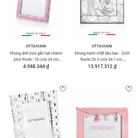
OTTAVIANI
OTTAVIANI
Khung ảnh inox gắn hạt charm
Khung tranh chất liệu bạc : ,kích
,kích thước: 18 cmx 24 cm,
thước:20.3 cmx 24.1 cm ,
Code:70517R,nhãn hiệu :
Code:255009M,nhãn hiệu :
4.948.344 ₫
13.917.312 ₫
OTTAVIAN-
OTTAVIAN -