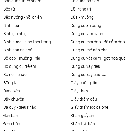
bảo quản thực phẩm
đồ dùng bàn ăn
bếp từ
đồ trang trí
bếp nướng - nồi chiên
đũa - muỗng
bình hoa
dụng cụ ăn uống
bình giữ nhiệt
dụng cụ làm bánh
bình nước - bình thời trang
dụng cụ mài dao - đế cắm dao
bình pha cà phê
dụng cụ mở nắp chai
bộ dao - muỗng - nĩa
dụng cụ vắt cam - gọt hoa quả
bộ dụng cụ trẻ em
dụng cụ xay tiêu
bộ nồi - chảo
dụng cụ xay các loại
bông tai
giấy chống dính
dao - kéo
giấy than
dây chuyền
giấy thấm dầu
đá quý - điêu khắc
giấy thấm lọc cà phê
đèn bàn
khăn giấy ăn
đèn chùm
khăn trải bàn