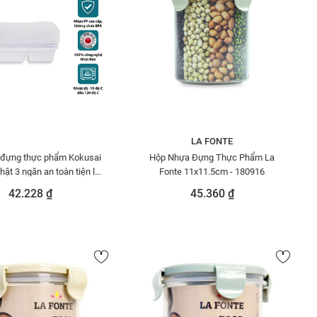
LA FONTE
 đựng thực phẩm Kokusai
Hộp Nhựa Đựng Thực Phẩm La
hật 3 ngăn an toàn tiện lợi
Fonte 11x11.5cm - 180916
iitalia HDK001489
42.228 ₫
45.360 ₫