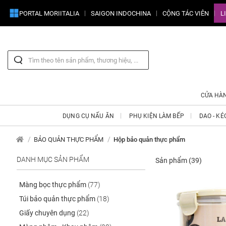
PORTAL MORIITALIA
SAIGON INDOCHINA
CỘNG TÁC VIÊN
L
CỬA HÀ
DỤNG CỤ NẤU ĂN
PHỤ KIỆN LÀM BẾP
DAO - KÉ
BẢO QUẢN THỰC PHẨM
Hộp bảo quản thực phẩm
DANH MỤC SẢN PHẨM
Sản phẩm
(39)
Màng bọc thực phẩm
(77)
Túi bảo quản thực phẩm
(18)
Giấy chuyên dụng
(22)