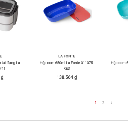
E
LA FONTE
 túi đựng La
Hộp cơm 650ml La Fonte 011075-
Hộp cơm 6
3741
RED
 ₫
138.564 ₫
1
2