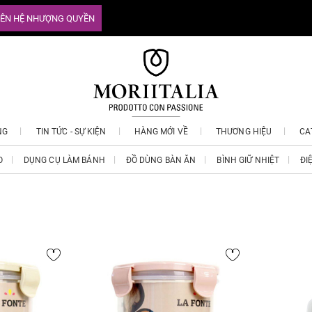
IÊN HỆ NHƯỢNG QUYỀN
NG
TIN TỨC - SỰ KIỆN
HÀNG MỚI VỀ
THƯƠNG HIỆU
CA
O
DỤNG CỤ LÀM BÁNH
ĐỒ DÙNG BÀN ĂN
BÌNH GIỮ NHIỆT
ĐI