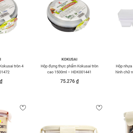
I
KOKUSAI
okusai tròn 4
Hộp đựng thực phẩm Kokusai tròn
Hộp nhựa
01472
cao 1500ml – HDK001441
hình chữ n
Mor
₫
75.276 ₫