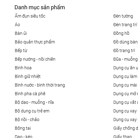
Danh mục sản phẩm
ấm đun siêu tốc
đèn tường
áo
đèn trang trí
bàn ủi
đồng hồ
bảo quản thực phẩm
đồ dùng bàn
bếp từ
đồ trang trí
bếp nướng - nồi chiên
đũa - muỗng
bình hoa
dụng cụ ăn 
bình giữ nhiệt
dụng cụ là
bình nước - bình thời trang
dụng cụ mài
bình pha cà phê
dụng cụ mở 
bộ dao - muỗng - nĩa
dụng cụ vắt
bộ dụng cụ trẻ em
dụng cụ xay 
bộ nồi - chảo
dụng cụ xay 
bông tai
giấy chống 
dao - kéo
giấy than