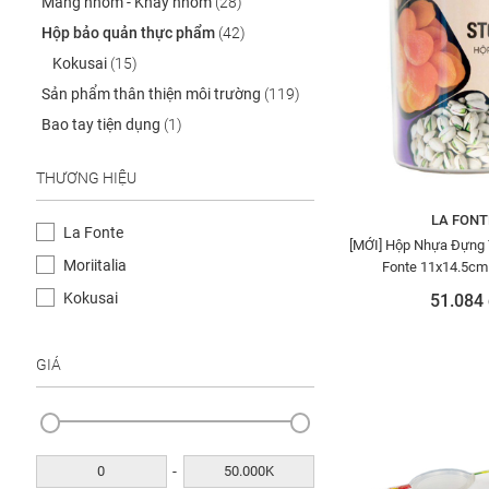
Màng nhôm - Khay nhôm
(28)
Hộp bảo quản thực phẩm
(42)
Kokusai
(15)
Sản phẩm thân thiện môi trường
(119)
Bao tay tiện dụng
(1)
THƯƠNG HIỆU
LA FONT
La Fonte
[MỚI] Hộp Nhựa Đựng
Moriitalia
Fonte 11x14.5cm
Kokusai
51.084 
GIÁ
-