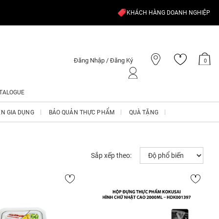
KHÁCH HÀNG DOANH NGHIỆP
Đăng Nhập / Đăng Ký
0
TALOGUE
ỆN GIA DỤNG
BẢO QUẢN THỰC PHẨM
QUÀ TẶNG
Sắp xếp theo: