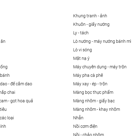
khung tranh - ảnh
khuôn - giấy nướng
ly - tách
 ăn
lò nướng - máy nướng bánh mì
lò vi sóng
mặt nạ ý
uống
máy chuyên dụng - máy trộn
m bánh
máy pha cà phê
 dao - đế cắm dao
máy xay - ép - trộn
nắp chai
màng bọc thực phẩm
 cam - gọt hoa quả
màng nhôm - giấy bạc
tiêu
màng nhôm - khay nhôm
các loại
nhẫn
dính
nồi cơm điện
nồi - chảo nhôm