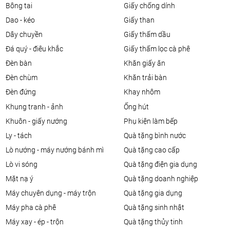
bông tai
giấy chống dính
dao - kéo
giấy than
dây chuyền
giấy thấm dầu
đá quý - điêu khắc
giấy thấm lọc cà phê
đèn bàn
khăn giấy ăn
đèn chùm
khăn trải bàn
đèn đứng
khay nhôm
khung tranh - ảnh
ống hút
khuôn - giấy nướng
phụ kiện làm bếp
ly - tách
quà tặng bình nước
lò nướng - máy nướng bánh mì
quà tặng cao cấp
lò vi sóng
quà tặng điện gia dụng
mặt nạ ý
quà tặng doanh nghiệp
máy chuyên dụng - máy trộn
quà tặng gia dụng
máy pha cà phê
quà tặng sinh nhật
máy xay - ép - trộn
quà tặng thủy tinh