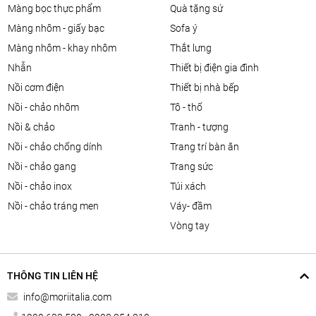
màng bọc thực phẩm
quà tặng sứ
màng nhôm - giấy bạc
sofa ý
màng nhôm - khay nhôm
thắt lưng
nhẫn
thiết bị điện gia đình
nồi cơm điện
thiết bị nhà bếp
nồi - chảo nhôm
tô - thố
nồi & chảo
tranh - tượng
nồi - chảo chống dính
trang trí bàn ăn
nồi - chảo gang
trang sức
nồi - chảo inox
túi xách
nồi - chảo tráng men
váy- đầm
vòng tay
THÔNG TIN LIÊN HỆ
info@moriitalia.com