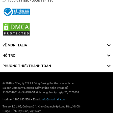
1900 633 580 - 0908 854 810
VỀ MORIITALIA
HỖ TRỢ
PHƯƠNG THỨC THANH TOÁN
© 2018 – Công ty TNHH Đông Dương Sài Gòn - Indochina
Saigon Company Limited; Giấy chứng nhận ĐKKD số
1100831031 do Sở KH&ĐT tỉnh Long An cấp ngày 20/02/2008
Hotline: 1900 633 580 – Email:
info@moriitalia.com
Trụ sở: Lô L.05, Đường số 1, Khu công nghiệp Long Hậu, Xã Cần
Giuộc, Tỉnh Tây Ninh, Việt Nam