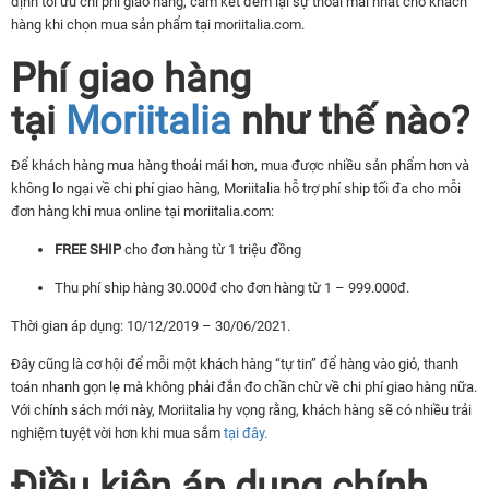
định tối ưu chi phí giao hàng, cam kết đem lại sự thoải mái nhất cho khách
hàng khi chọn mua sản phẩm tại moriitalia.com.
Phí giao hàng
tại
Moriitalia
như thế nào?
Để khách hàng mua hàng thoải mái hơn, mua được nhiều sản phẩm hơn và
không lo ngại về chi phí giao hàng, Moriitalia hỗ trợ phí ship tối đa cho mỗi
đơn hàng khi mua online tại moriitalia.com:
FREE SHIP
cho đơn hàng từ 1 triệu đồng
Thu phí ship hàng 30.000đ cho đơn hàng từ 1 – 999.000đ.
Thời gian áp dụng: 10/12/2019 – 30/06/2021.
Đây cũng là cơ hội để mỗi một khách hàng “tự tin” để hàng vào giỏ, thanh
toán nhanh gọn lẹ mà không phải đắn đo chần chừ về chi phí giao hàng nữa.
Với chính sách mới này, Moriitalia hy vọng rằng, khách hàng sẽ có nhiều trải
nghiệm tuyệt vời hơn khi mua sắm
tại đây.
Điều kiện áp dụng chính