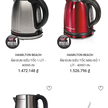
HAMILTON BEACH
HAMILTON BEACH
ẤM ĐUN SIÊU TỐC 1 LÍT -
ẤM ĐUN SIÊU TỐC MÀU ĐỎ 1
40995-IN
LÍT - 40997-IN
1.472.148 ₫
1.526.796 ₫