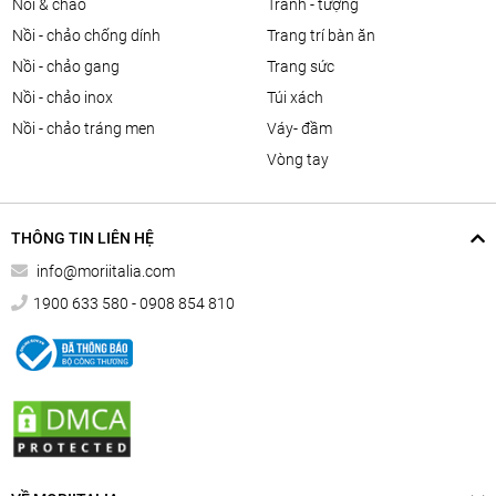
nồi & chảo
tranh - tượng
nồi - chảo chống dính
trang trí bàn ăn
nồi - chảo gang
trang sức
nồi - chảo inox
túi xách
nồi - chảo tráng men
váy- đầm
vòng tay
THÔNG TIN LIÊN HỆ
info@moriitalia.com
1900 633 580 - 0908 854 810