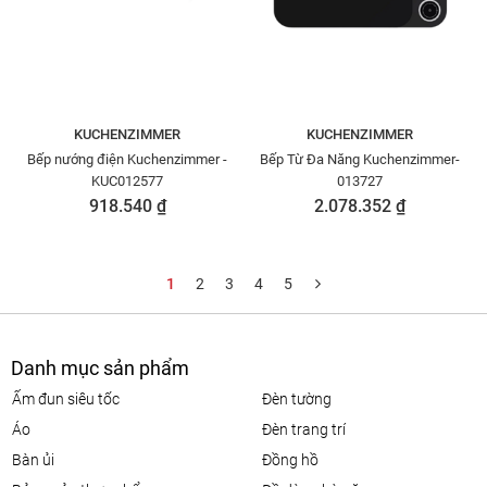
KUCHENZIMMER
KUCHENZIMMER
Bếp nướng điện Kuchenzimmer -
Bếp Từ Đa Năng Kuchenzimmer-
KUC012577
013727
918.540 ₫
2.078.352 ₫
1
2
3
4
5
Danh mục sản phẩm
ấm đun siêu tốc
đèn tường
áo
đèn trang trí
bàn ủi
đồng hồ