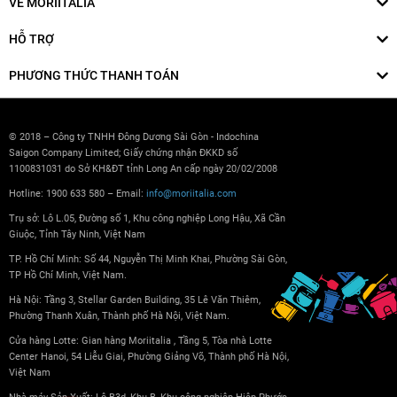
VỀ MORIITALIA
HỖ TRỢ
PHƯƠNG THỨC THANH TOÁN
© 2018 – Công ty TNHH Đông Dương Sài Gòn - Indochina
Saigon Company Limited; Giấy chứng nhận ĐKKD số
1100831031 do Sở KH&ĐT tỉnh Long An cấp ngày 20/02/2008
Hotline: 1900 633 580 – Email:
info@moriitalia.com
Trụ sở: Lô L.05, Đường số 1, Khu công nghiệp Long Hậu, Xã Cần
Giuộc, Tỉnh Tây Ninh, Việt Nam
TP. Hồ Chí Minh: Số 44, Nguyễn Thị Minh Khai, Phường Sài Gòn,
TP Hồ Chí Minh, Việt Nam.
Hà Nội: Tầng 3, Stellar Garden Building, 35 Lê Văn Thiêm,
Phường Thanh Xuân, Thành phố Hà Nội, Việt Nam.
Cửa hàng Lotte: Gian hàng Moriitalia , Tầng 5, Tòa nhà Lotte
Center Hanoi, 54 Liễu Giai, Phường Giảng Võ, Thành phố Hà Nội,
Việt Nam