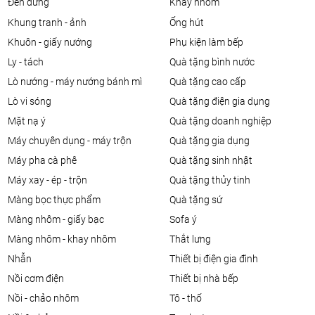
đèn đứng
khay nhôm
khung tranh - ảnh
ống hút
khuôn - giấy nướng
phụ kiện làm bếp
ly - tách
quà tặng bình nước
lò nướng - máy nướng bánh mì
quà tặng cao cấp
lò vi sóng
quà tặng điện gia dụng
mặt nạ ý
quà tặng doanh nghiệp
máy chuyên dụng - máy trộn
quà tặng gia dụng
máy pha cà phê
quà tặng sinh nhật
máy xay - ép - trộn
quà tặng thủy tinh
màng bọc thực phẩm
quà tặng sứ
màng nhôm - giấy bạc
sofa ý
màng nhôm - khay nhôm
thắt lưng
nhẫn
thiết bị điện gia đình
nồi cơm điện
thiết bị nhà bếp
nồi - chảo nhôm
tô - thố