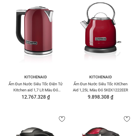
KITCHENAID
KITCHENAID
Ấm Đun Nước Siêu Tốc Điện Tử
Ấm Đun Nước Siêu Tốc KitChen
Kitchen aid 1,7 Lít Màu Đỏ
Aid 1,25L Màu Đỏ 5KEK1222EER
5KEK1722EER
12.767.328 ₫
9.898.308 ₫