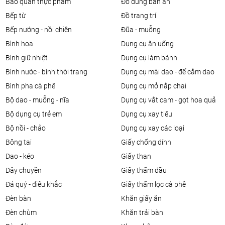
bảo quản thực phẩm
đồ dùng bàn ăn
bếp từ
đồ trang trí
bếp nướng - nồi chiên
đũa - muỗng
bình hoa
dụng cụ ăn uống
bình giữ nhiệt
dụng cụ làm bánh
bình nước - bình thời trang
dụng cụ mài dao - đế cắm dao
bình pha cà phê
dụng cụ mở nắp chai
bộ dao - muỗng - nĩa
dụng cụ vắt cam - gọt hoa quả
bộ dụng cụ trẻ em
dụng cụ xay tiêu
bộ nồi - chảo
dụng cụ xay các loại
bông tai
giấy chống dính
dao - kéo
giấy than
dây chuyền
giấy thấm dầu
đá quý - điêu khắc
giấy thấm lọc cà phê
đèn bàn
khăn giấy ăn
đèn chùm
khăn trải bàn