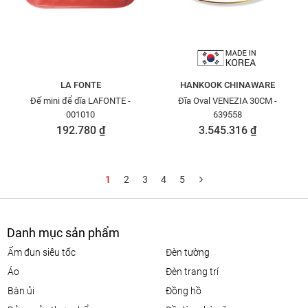
LA FONTE
HANKOOK CHINAWARE
Đế mini để dĩa LAFONTE -
Đĩa Oval VENEZIA 30CM -
001010
639558
192.780 ₫
3.545.316 ₫
1
2
3
4
5
Danh mục sản phẩm
ấm đun siêu tốc
đèn tường
áo
đèn trang trí
bàn ủi
đồng hồ