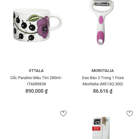
IITTALA
MORIITALIA
Cốc Paratiisi Màu Tím 280ml -
Dao Bào 3 Trong 1 Fiore
ITA089838
Moriitalia (MS13Q-300)
890.000 ₫
86.616 ₫