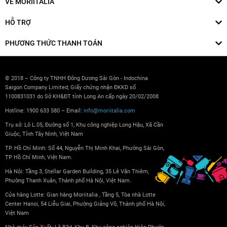
VỀ MORIITALIA
HỖ TRỢ
PHƯƠNG THỨC THANH TOÁN
© 2018 – Công ty TNHH Đông Dương Sài Gòn - Indochina
Saigon Company Limited; Giấy chứng nhận ĐKKD số
1100831031 do Sở KH&ĐT tỉnh Long An cấp ngày 20/02/2008
Hotline: 1900 633 580 – Email:
info@moriitalia.com
Trụ sở: Lô L.05, Đường số 1, Khu công nghiệp Long Hậu, Xã Cần
Giuộc, Tỉnh Tây Ninh, Việt Nam
TP. Hồ Chí Minh: Số 44, Nguyễn Thị Minh Khai, Phường Sài Gòn,
TP Hồ Chí Minh, Việt Nam.
Hà Nội: Tầng 3, Stellar Garden Building, 35 Lê Văn Thiêm,
Phường Thanh Xuân, Thành phố Hà Nội, Việt Nam.
Cửa hàng Lotte: Gian hàng Moriitalia , Tầng 5, Tòa nhà Lotte
Center Hanoi, 54 Liễu Giai, Phường Giảng Võ, Thành phố Hà Nội,
Việt Nam