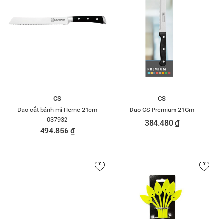
CS
CS
Dao cắt bánh mì Herne 21cm
Dao CS Premium 21Cm
037932
384.480 ₫
494.856 ₫