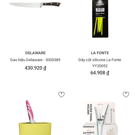
DELAWARE
LA FONTE
Dao hiệu Delaware - 3000389
Dây cột silicone La Fonte
YY20052
430.920 ₫
64.908 ₫