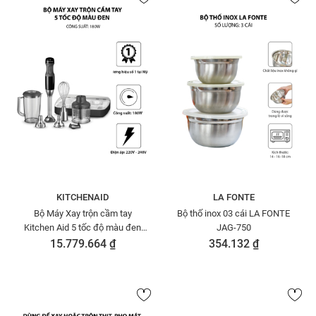
KITCHENAID
LA FONTE
Bộ Máy Xay trộn cầm tay
Bộ thố inox 03 cái LA FONTE
Kitchen Aid 5 tốc độ màu đen
JAG-750
5KHB2569GOB
15.779.664 ₫
354.132 ₫