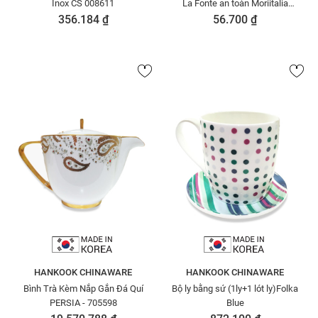
Inox CS 008611
La Fonte an toàn Moriitalia
000990
356.184 ₫
56.700 ₫
HANKOOK CHINAWARE
HANKOOK CHINAWARE
Bình Trà Kèm Nắp Gắn Đá Quí
Bộ ly bằng sứ (1ly+1 lót ly)Folka
PERSIA - 705598
Blue