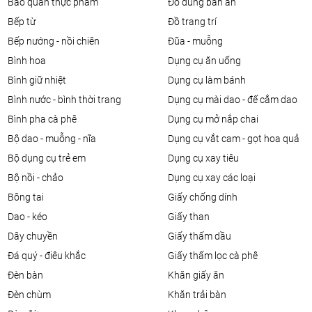
bảo quản thực phẩm
đồ dùng bàn ăn
bếp từ
đồ trang trí
bếp nướng - nồi chiên
đũa - muỗng
bình hoa
dụng cụ ăn uống
bình giữ nhiệt
dụng cụ làm bánh
bình nước - bình thời trang
dụng cụ mài dao - đế cắm dao
bình pha cà phê
dụng cụ mở nắp chai
bộ dao - muỗng - nĩa
dụng cụ vắt cam - gọt hoa quả
bộ dụng cụ trẻ em
dụng cụ xay tiêu
bộ nồi - chảo
dụng cụ xay các loại
bông tai
giấy chống dính
dao - kéo
giấy than
dây chuyền
giấy thấm dầu
đá quý - điêu khắc
giấy thấm lọc cà phê
đèn bàn
khăn giấy ăn
đèn chùm
khăn trải bàn