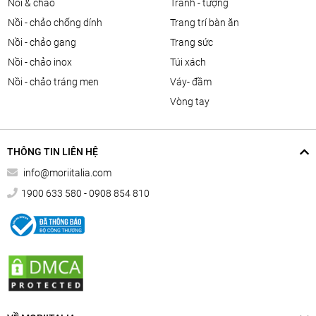
nồi & chảo
tranh - tượng
nồi - chảo chống dính
trang trí bàn ăn
nồi - chảo gang
trang sức
nồi - chảo inox
túi xách
nồi - chảo tráng men
váy- đầm
vòng tay
THÔNG TIN LIÊN HỆ
info@moriitalia.com
1900 633 580 - 0908 854 810