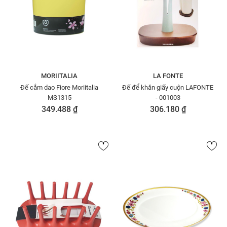
MORIITALIA
LA FONTE
Đế cắm dao Fiore Moriitalia
Đế để khăn giấy cuộn LAFONTE
MS1315
- 001003
349.488 ₫
306.180 ₫