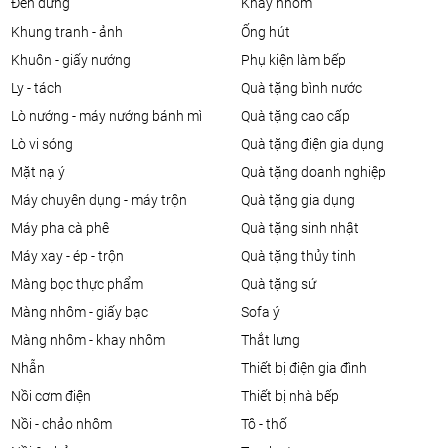
đèn đứng
khay nhôm
khung tranh - ảnh
ống hút
khuôn - giấy nướng
phụ kiện làm bếp
ly - tách
quà tặng bình nước
lò nướng - máy nướng bánh mì
quà tặng cao cấp
lò vi sóng
quà tặng điện gia dụng
mặt nạ ý
quà tặng doanh nghiệp
máy chuyên dụng - máy trộn
quà tặng gia dụng
máy pha cà phê
quà tặng sinh nhật
máy xay - ép - trộn
quà tặng thủy tinh
màng bọc thực phẩm
quà tặng sứ
màng nhôm - giấy bạc
sofa ý
màng nhôm - khay nhôm
thắt lưng
nhẫn
thiết bị điện gia đình
nồi cơm điện
thiết bị nhà bếp
nồi - chảo nhôm
tô - thố