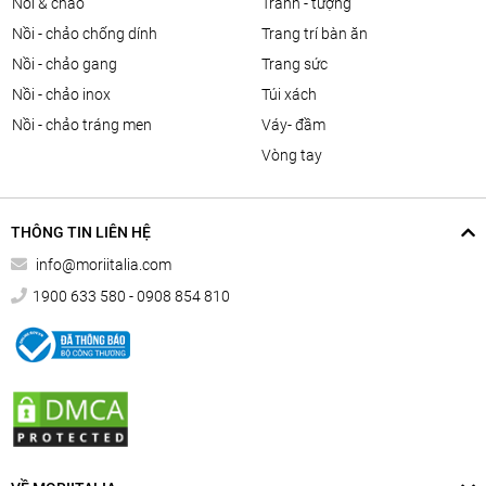
nồi & chảo
tranh - tượng
nồi - chảo chống dính
trang trí bàn ăn
nồi - chảo gang
trang sức
nồi - chảo inox
túi xách
nồi - chảo tráng men
váy- đầm
vòng tay
THÔNG TIN LIÊN HỆ
info@moriitalia.com
1900 633 580 - 0908 854 810