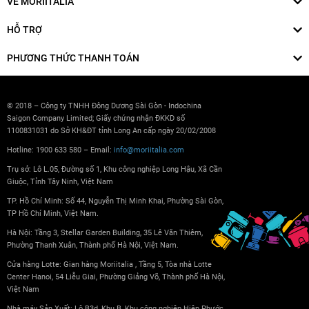
VỀ MORIITALIA
HỖ TRỢ
PHƯƠNG THỨC THANH TOÁN
© 2018 – Công ty TNHH Đông Dương Sài Gòn - Indochina
Saigon Company Limited; Giấy chứng nhận ĐKKD số
1100831031 do Sở KH&ĐT tỉnh Long An cấp ngày 20/02/2008
Hotline: 1900 633 580 – Email:
info@moriitalia.com
Trụ sở: Lô L.05, Đường số 1, Khu công nghiệp Long Hậu, Xã Cần
Giuộc, Tỉnh Tây Ninh, Việt Nam
TP. Hồ Chí Minh: Số 44, Nguyễn Thị Minh Khai, Phường Sài Gòn,
TP Hồ Chí Minh, Việt Nam.
Hà Nội: Tầng 3, Stellar Garden Building, 35 Lê Văn Thiêm,
Phường Thanh Xuân, Thành phố Hà Nội, Việt Nam.
Cửa hàng Lotte: Gian hàng Moriitalia , Tầng 5, Tòa nhà Lotte
Center Hanoi, 54 Liễu Giai, Phường Giảng Võ, Thành phố Hà Nội,
Việt Nam
Nhà máy Sản Xuất: Lô B3d, Khu B, Khu công nghiệp Hiệp Phước,