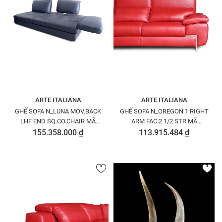
ARTE ITALIANA
ARTE ITALIANA
GHẾ SOFA N_LUNA MOV.BACK
GHẾ SOFA N_OREGON 1 RIGHT
LHF END SQ.CO.CHAIR MÃ
ARM FAC.2 1/2 STR MÃ
N8259D12 PEDAL1520
N8271251PECOA0604
155.358.000 ₫
113.915.484 ₫