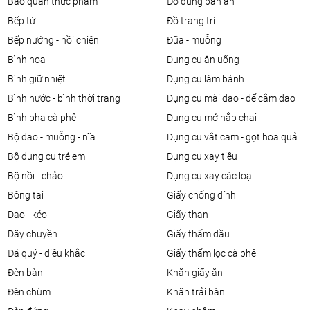
bảo quản thực phẩm
đồ dùng bàn ăn
bếp từ
đồ trang trí
bếp nướng - nồi chiên
đũa - muỗng
bình hoa
dụng cụ ăn uống
bình giữ nhiệt
dụng cụ làm bánh
bình nước - bình thời trang
dụng cụ mài dao - đế cắm dao
bình pha cà phê
dụng cụ mở nắp chai
bộ dao - muỗng - nĩa
dụng cụ vắt cam - gọt hoa quả
bộ dụng cụ trẻ em
dụng cụ xay tiêu
bộ nồi - chảo
dụng cụ xay các loại
bông tai
giấy chống dính
dao - kéo
giấy than
dây chuyền
giấy thấm dầu
đá quý - điêu khắc
giấy thấm lọc cà phê
đèn bàn
khăn giấy ăn
đèn chùm
khăn trải bàn