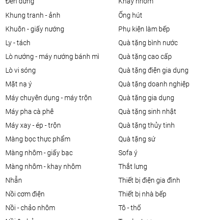
đèn đứng
khay nhôm
khung tranh - ảnh
ống hút
khuôn - giấy nướng
phụ kiện làm bếp
ly - tách
quà tặng bình nước
lò nướng - máy nướng bánh mì
quà tặng cao cấp
lò vi sóng
quà tặng điện gia dụng
mặt nạ ý
quà tặng doanh nghiệp
máy chuyên dụng - máy trộn
quà tặng gia dụng
máy pha cà phê
quà tặng sinh nhật
máy xay - ép - trộn
quà tặng thủy tinh
màng bọc thực phẩm
quà tặng sứ
màng nhôm - giấy bạc
sofa ý
màng nhôm - khay nhôm
thắt lưng
nhẫn
thiết bị điện gia đình
nồi cơm điện
thiết bị nhà bếp
nồi - chảo nhôm
tô - thố