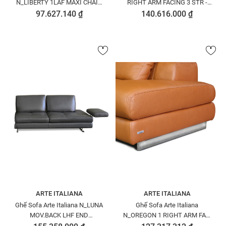
N_LIBERTY 1LAF MAXI CHAIR
RIGHT ARM FACING 3 STR -
REC.EL - N8422613PENEW1515
N8259310 PETOU1517
97.627.140 ₫
140.616.000 ₫
ARTE ITALIANA
ARTE ITALIANA
Ghế Sofa Arte Italiana N_LUNA
Ghế Sofa Arte Italiana
MOV.BACK LHF END
N_OREGON 1 RIGHT ARM FAC.
SQ.CO.CHAIR - N8259D12
2 1/2 STR -