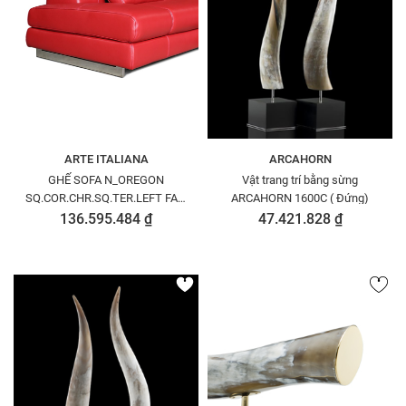
ARTE ITALIANA
ARCAHORN
GHẾ SOFA N_OREGON
Vật trang trí bằng sừng
SQ.COR.CHR.SQ.TER.LEFT FAC.
ARCAHORN 1600C ( Đứng)
MÃ N8271042PECOA0604
136.595.484 ₫
47.421.828 ₫