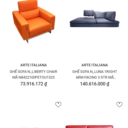
ARTE ITALIANA
ARTE ITALIANA
GHẾ SOFA N_LIBERTY CHAIR
GHẾ SOFA N_LUNA 1RIGHT
MÃ N8422100PETOU1525
ARM FACING 3 STR MÃ
N8259310 PEDAL1520
73.916.172 ₫
140.616.000 ₫