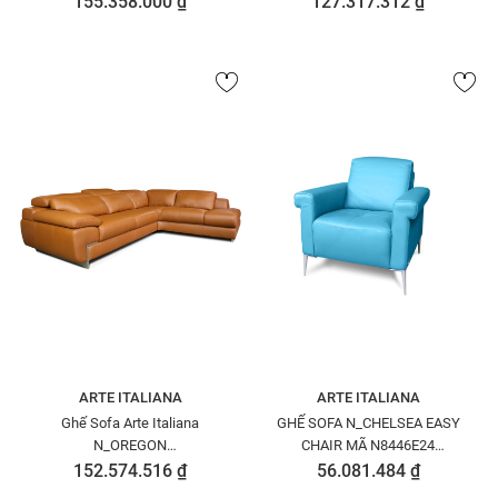
155.358.000 ₫
127.317.312 ₫
PETOU1517
N8271252PERO04115
ARTE ITALIANA
ARTE ITALIANA
Ghế Sofa Arte Italiana
GHẾ SOFA N_CHELSEA EASY
N_OREGON
CHAIR MÃ N8446E24
SQ.COR.CHR.SQ.TER.LEFT FAC.
PETOR0353
152.574.516 ₫
56.081.484 ₫
- N8271041PERO04115