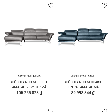
ARTE ITALIANA
ARTE ITALIANA
GHẾ SOFA N_HENI 1 RIGHT
GHẾ SOFA N_HENI CHAISE
ARM FAC. 2 1/2 STR MÃ
LON.RAF ARM FAC MÃ
N8401251PETOU1517
N8401410PETOU1529
105.255.828 ₫
89.998.344 ₫