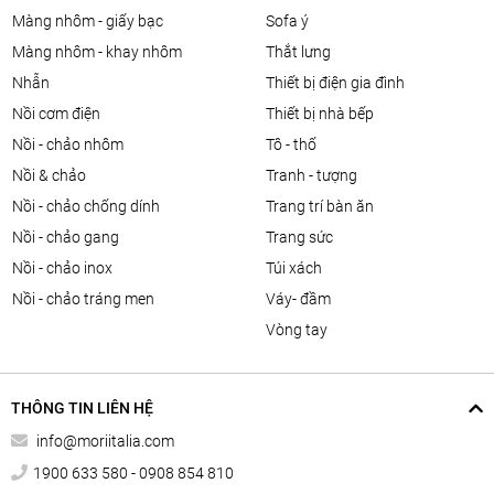
màng nhôm - giấy bạc
sofa ý
màng nhôm - khay nhôm
thắt lưng
nhẫn
thiết bị điện gia đình
nồi cơm điện
thiết bị nhà bếp
nồi - chảo nhôm
tô - thố
nồi & chảo
tranh - tượng
nồi - chảo chống dính
trang trí bàn ăn
nồi - chảo gang
trang sức
nồi - chảo inox
túi xách
nồi - chảo tráng men
váy- đầm
vòng tay
THÔNG TIN LIÊN HỆ
info@moriitalia.com
1900 633 580 - 0908 854 810