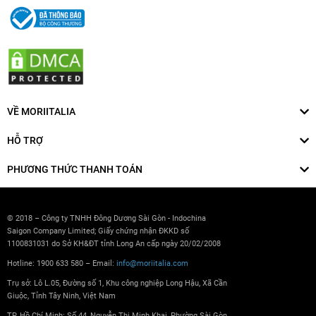
VỀ MORIITALIA
HỖ TRỢ
PHƯƠNG THỨC THANH TOÁN
© 2018 – Công ty TNHH Đông Dương Sài Gòn - Indochina
Saigon Company Limited; Giấy chứng nhận ĐKKD số
1100831031 do Sở KH&ĐT tỉnh Long An cấp ngày 20/02/2008
Hotline: 1900 633 580 – Email:
info@moriitalia.com
Trụ sở: Lô L.05, Đường số 1, Khu công nghiệp Long Hậu, Xã Cần
Giuộc, Tỉnh Tây Ninh, Việt Nam
TP. Hồ Chí Minh: Số 44, Nguyễn Thị Minh Khai, Phường Sài Gòn,