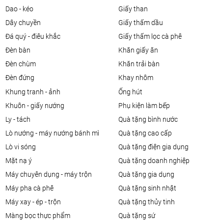
dao - kéo
giấy than
dây chuyền
giấy thấm dầu
đá quý - điêu khắc
giấy thấm lọc cà phê
đèn bàn
khăn giấy ăn
đèn chùm
khăn trải bàn
đèn đứng
khay nhôm
khung tranh - ảnh
ống hút
khuôn - giấy nướng
phụ kiện làm bếp
ly - tách
quà tặng bình nước
lò nướng - máy nướng bánh mì
quà tặng cao cấp
lò vi sóng
quà tặng điện gia dụng
mặt nạ ý
quà tặng doanh nghiệp
máy chuyên dụng - máy trộn
quà tặng gia dụng
máy pha cà phê
quà tặng sinh nhật
máy xay - ép - trộn
quà tặng thủy tinh
màng bọc thực phẩm
quà tặng sứ