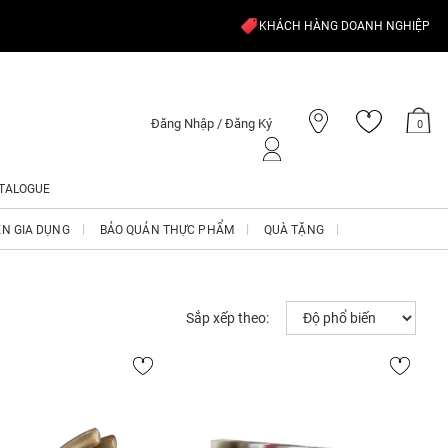
KHÁCH HÀNG DOANH NGHIỆP
Đăng Nhập / Đăng Ký
0
TALOGUE
ỆN GIA DỤNG
BẢO QUẢN THỰC PHẨM
QUÀ TẶNG
Sắp xếp theo: