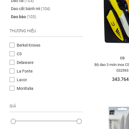
Dao tỉa
(103)
Dao cắt bánh mì
(104)
Dao bào
(103)
THƯƠNG HIỆU
Berkel Knives
CS
CS
Delaware
Bộ dao 3 món inox 
032593
La Fonte
343.764
Lacor
Moriitalia
GIÁ