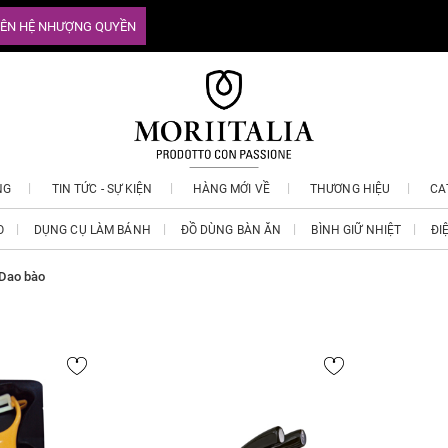
IÊN HỆ NHƯỢNG QUYỀN
NG
TIN TỨC - SỰ KIỆN
HÀNG MỚI VỀ
THƯƠNG HIỆU
CA
O
DỤNG CỤ LÀM BÁNH
ĐỒ DÙNG BÀN ĂN
BÌNH GIỮ NHIỆT
ĐI
Dao bào