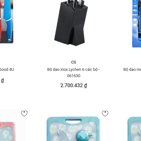
CS
 Good 4U
Bộ dao inox Lychen 6 cái/ bộ -
Bộ dao m
061630
 ₫
2.700.432 ₫