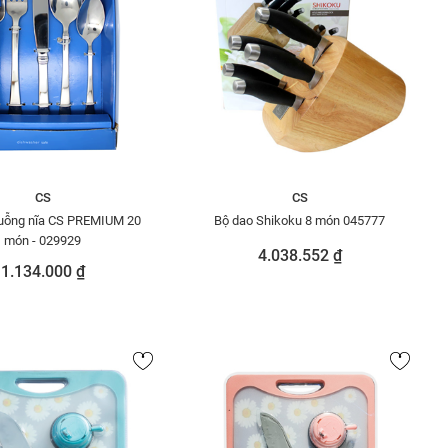
CS
CS
uỗng nĩa CS PREMIUM 20
Bộ dao Shikoku 8 món 045777
món - 029929
4.038.552 ₫
1.134.000 ₫