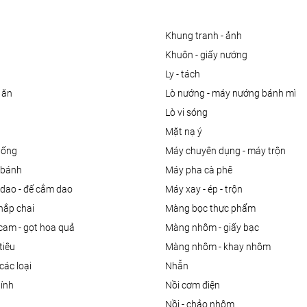
khung tranh - ảnh
khuôn - giấy nướng
ly - tách
 ăn
lò nướng - máy nướng bánh mì
lò vi sóng
mặt nạ ý
uống
máy chuyên dụng - máy trộn
m bánh
máy pha cà phê
 dao - đế cắm dao
máy xay - ép - trộn
nắp chai
màng bọc thực phẩm
 cam - gọt hoa quả
màng nhôm - giấy bạc
tiêu
màng nhôm - khay nhôm
các loại
nhẫn
dính
nồi cơm điện
nồi - chảo nhôm