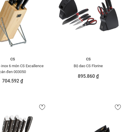
CS
CS
 inox 6 món CS Excallence
Bộ dao CS Florine
cán đen 003050
895.860 ₫
704.592 ₫