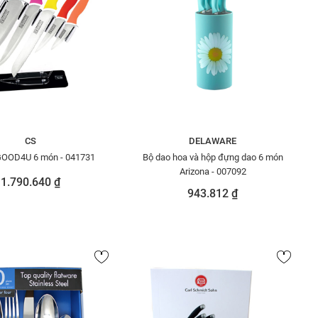
CS
DELAWARE
GOOD4U 6 món - 041731
Bộ dao hoa và hộp đựng dao 6 món
Arizona - 007092
1.790.640 ₫
943.812 ₫