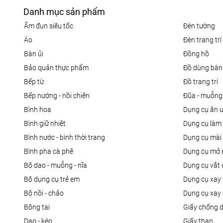
Danh mục sản phẩm
ấm đun siêu tốc
đèn tường
áo
đèn trang trí
bàn ủi
đồng hồ
bảo quản thực phẩm
đồ dùng bàn
bếp từ
đồ trang trí
bếp nướng - nồi chiên
đũa - muỗng
bình hoa
dụng cụ ăn 
bình giữ nhiệt
dụng cụ là
bình nước - bình thời trang
dụng cụ mài
bình pha cà phê
dụng cụ mở 
bộ dao - muỗng - nĩa
dụng cụ vắt
bộ dụng cụ trẻ em
dụng cụ xay 
bộ nồi - chảo
dụng cụ xay 
bông tai
giấy chống 
dao - kéo
giấy than