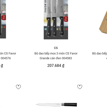
CS
món CS Favor
Bộ dao bếp inox 3 món CS Favor
Bộ dao bếp
n 004576
Grande cán đen 004583
 ₫
207.684 ₫