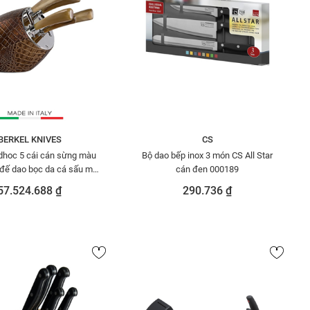
BERKEL KNIVES
CS
dhoc 5 cái cán sừng màu
Bộ dao bếp inox 3 món CS All Star
, đế dao bọc da cá sấu màu
cán đen 000189
đồng BERKEL SENSECOCCR528
57.524.688 ₫
290.736 ₫