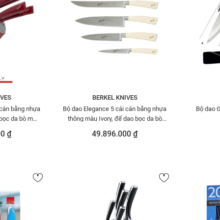
IVES
BERKEL KNIVES
 cán bằng nhựa
Bộ dao Elegance 5 cái cán bằng nhựa
Bộ dao 
 bọc da bò màu
thông màu Ivory, đế dao bọc da bò
ECUIOR553
màu Ivory BERKEL SENSECUIOB552
0 ₫
49.896.000 ₫