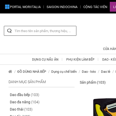
PORTAL MORIITALIA
SAIGON INDOCHINA
CỘNG TÁC VIÊN
L
CỬA HÀ
DỤNG CỤ NẤU ĂN
PHỤ KIỆN LÀM BẾP
DAO - KÉ
ĐỒ DÙNG NHÀ BẾP
Dụng cụ chế biến
Dao - kéo
Dao lẻ
DANH MỤC SẢN PHẨM
Sản phẩm
(103)
Dao đầu bếp
(103)
Dao đa năng
(104)
Dao thái
(103)