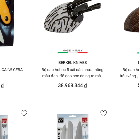
BERKEL KNIVES
CS CALW CERA
Bộ dao Adhoc 5 cái cán nhựa thông
Bộ dao A
màu đen, đế dao bọc da ngựa màu
trâu vàng 
nâu BERKELSENSECAVN528
 ₫
38.968.344 ₫