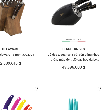
DELAWARE
BERKEL KNIVES
elaware - 8 món 3002321
Bộ dao Elegance 5 cái cán bằng nhựa
thông màu đen, đế dao bọc da bò
2.889.648 ₫
màu đen BERKEL SENSECUION551
49.896.000 ₫