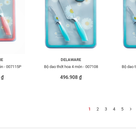
RE
DELAWARE
ón - 007115P
Bộ dao thớt hoa 4 món - 007108
Bộ dao 
 ₫
496.908 ₫
1
2
3
4
5