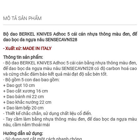
MÔ TẢ SẢN PHẨM
Bộ dao BERKEL KNIVES Adhoc 5 cái cán nhựa thông màu đen, đế
dao bọc da ngựa nâu SENSECAVN528
- Xuất xứ: MADE IN ITALY
Thông tin sản phẩm:
- Bộ dao BERKEL KNIVES Adhoc 5 cái cán bằng nhựa thông màu đen,
đế dao bọc da ngựa màu nâu SENSECAVN528 có độ carbon hoá cao
và cứng chắc đảm bảo kết quả mài đạt độ sắc bén tốt.
- Bộ gồm 5 con dao bao gồm:
+ Dao gọt 10 cm
+ Dao cắt xương 16 cm
+ Dao bánh mì 22 cm
+ Dao khắc nướng 22 cm
+ Dao làm bếp 20 cm
- Thiết kế chắc chắn, sử dụng chất liệu cổ điển.
- Tay cầm làm bằng nhựa thông màu đen, đế dao bọc da ngựa màu
nâu, cầm nắm thoải mái
Hướng dẫn sử dụng:
- Sử dụng gọt cắt một cách nhanh chóng.