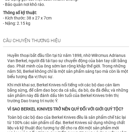
- Bảo quản nơi khô ráo.
Thông số kỹ thuật:
- Kích thước: 38 x 27 x 7cm
- Nặng: 2.15 kg
CÂU CHUYỆN THƯƠNG HIỆU
Huyền thoại bắt đầu tồn tại từ năm 1898, nhờ Wilrcmus Adrianus
Van Berkel, người đã tái tạo sự chuyển động của bàn tay cắt bằng
dao. Phát minh của ông sớm lan rộng khắp thế giới. Trong những
năm 50, Berkel không chỉ là một sản phẩm sáng tạo mà còn là một
biểu tượng địa vị thực sự.
Khi mới khai sơ, Berkel Knives nổi tiếng với các bộ dao cán làm
bằng sừng, đế cắm dao bọc da cá sấu, da bò, da đà điễu; và những
sản phẩm này đã đánh dấu tên tuổi của Berkel Knives trên thị
trường Dao trang trí nước Ý.
VÌ SAO BERKEL KINIVES TRỞ NÊN QUÝ ĐỐI VỚI GIỚI QUÝ TỘC?
Toàn bộ các bộ dao của Berkel Knives đều là sản phẩm chế tác lại
từ 100% các sản phẩm cổ đại. Berkel Knives sử dụng những chất
liệu và kỹ thuật đúc tương tự để cho ra đời một sản phẩm mới