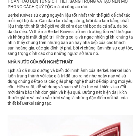
HOÀN HẢO ĐẾN TỪNG CHI TIẾT, SANG TRỌNG VÀ TẠO NÊN MỘT
PHONG CÁCH QUÝ TỘC mà ai cũng ao ước.
Berkel Knives sử dụng nguyên liệu tốt nhất trên thế giới để chế tác
mỗi một bộ dao. Cán dao làm bằng sừng, lưỡi dao làm bằng chất
liệu thép tốt nhất thế giới và đế cắm dao thì bọc da cá sấu, da bò,
da đà điễu. Vì thế mà Berkel Kinives trở nên trường tồn với thời gian
và không bị mất đi giá trị. Không xa lạ và ngạc nhiên gì khi chúng ta
nhìn thấy chúng trên những bàn ăn hay nhà bếp của các khách
sạn hoàng gia, các gia đình tỷ phú, bởi vì chúng làm nên sự quý tộc,
sang trọng đỉnh cao cho những người sở hữu nó.
NHÀ NƯỚC CỦA ĐỔI NGHỆ THUẬT
Lịch sử đã nuôi dưỡng và biến đổi hình ảnh của Berkel. Berkel luôn
luôn trung thành với các giá trị đã tạo ra nó như ngày nay và sử
dụng chúng để tạo ra các giải pháp nghệ thuật để đáp ứng mọi yêu
cầu. Hiệu suất, dễ sử dụng và sạch sẽ tiếp tục cải thiện vì sự đổi
mới đảm bảo tính đơn giản và hiệu quả. Đường nét hiện đại, kích
thước giảm và màu sắc tươi sáng là những đặc điểm nổi bật của
thiết kế Berkel sáng tạo.