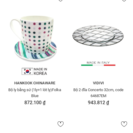
HANKOOK CHINAWARE
VIDIVI
Bộ ly bằng sứ (1ly+1 lót ly)Folka
Bộ 2 đĩa Concerto 32cm, code
Blue
64687EM
872.100 ₫
943.812 ₫