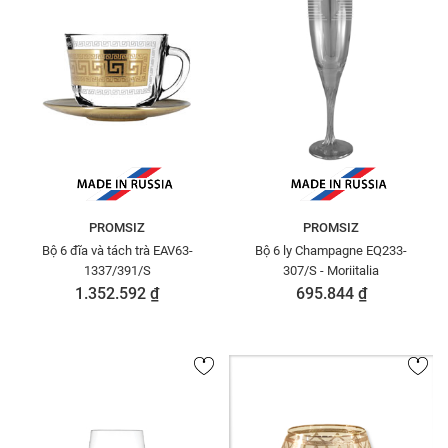
PROMSIZ
PROMSIZ
Bộ 6 đĩa và tách trà EAV63-
Bộ 6 ly Champagne EQ233-
1337/391/S
307/S - Moriitalia
1.352.592 ₫
695.844 ₫