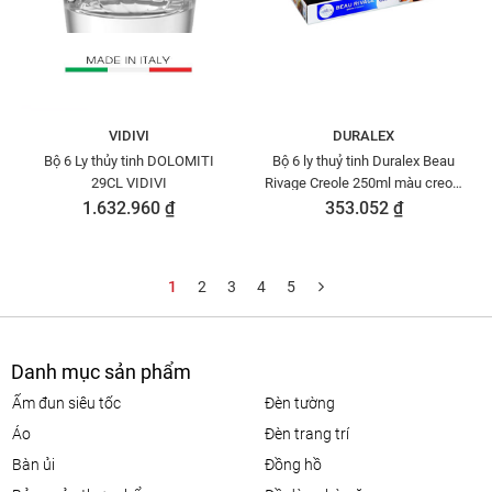
VIDIVI
DURALEX
Bộ 6 Ly thủy tinh DOLOMITI
Bộ 6 ly thuỷ tinh Duralex Beau
29CL VIDIVI
Rivage Creole 250ml màu creole
- 1008CR06A0111
1.632.960 ₫
353.052 ₫
1
2
3
4
5
Danh mục sản phẩm
ấm đun siêu tốc
đèn tường
áo
đèn trang trí
bàn ủi
đồng hồ