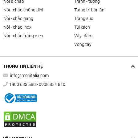
nồi & chảo
tranh - tượng
nồi - chảo chống dính
trang trí bàn ăn
nồi - chảo gang
trang sức
nồi - chảo inox
túi xách
nồi - chảo tráng men
váy- đầm
vòng tay
THÔNG TIN LIÊN HỆ
info@moriitalia.com
1900 633 580 - 0908 854 810