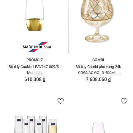
PROMSIZ
COMBI
Bộ 6 ly Cocktail EAV147-809/S -
Bộ 6 ly Combi phủ vàng 24k
Moriitalia
COGNAC GOLD 400ML -
G465/Z-60
610.308 ₫
7.608.060 ₫