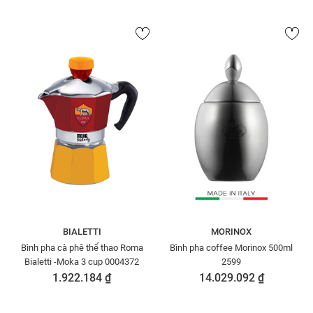
BIALETTI
MORINOX
Bình pha cà phê thể thao Roma
Bình pha coffee Morinox 500ml
Bialetti -Moka 3 cup 0004372
2599
1.922.184 ₫
14.029.092 ₫