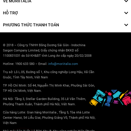
VỀ MORIITALIA
HỖ TRỢ
PHƯƠNG THỨC THANH TOÁN
© 2018 – Công ty TNHH Đông Dương Sài Gòn - Indochina
Saigon Company Limited; Giấy chứng nhận ĐKKD số
1100831031 do Sở KH&ĐT tỉnh Long An cấp ngày 20/02/2008
Hotline: 1900 633 580 – Email:
info@moriitalia.com
Trụ sở: Lô L.05, Đường số 1, Khu công nghiệp Long Hậu, Xã Cần
Giuộc, Tỉnh Tây Ninh, Việt Nam
TP. Hồ Chí Minh: Số 44, Nguyễn Thị Minh Khai, Phường Sài Gòn,
TP Hồ Chí Minh, Việt Nam.
Hà Nội: Tầng 3, Stellar Garden Building, 35 Lê Văn Thiêm,
Phường Thanh Xuân, Thành phố Hà Nội, Việt Nam.
Cửa hàng Lotte: Gian hàng Moriitalia , Tầng 5, Tòa nhà Lotte
Center Hanoi, 54 Liễu Giai, Phường Giảng Võ, Thành phố Hà Nội,
Việt Nam