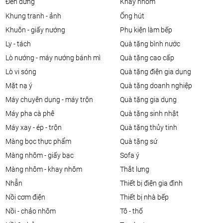
đèn đứng
khay nhôm
khung tranh - ảnh
ống hút
khuôn - giấy nướng
phụ kiện làm bếp
ly - tách
quà tặng bình nước
lò nướng - máy nướng bánh mì
quà tặng cao cấp
lò vi sóng
quà tặng điện gia dụng
mặt nạ ý
quà tặng doanh nghiệp
máy chuyên dụng - máy trộn
quà tặng gia dụng
máy pha cà phê
quà tặng sinh nhật
máy xay - ép - trộn
quà tặng thủy tinh
màng bọc thực phẩm
quà tặng sứ
màng nhôm - giấy bạc
sofa ý
màng nhôm - khay nhôm
thắt lưng
nhẫn
thiết bị điện gia đình
nồi cơm điện
thiết bị nhà bếp
nồi - chảo nhôm
tô - thố