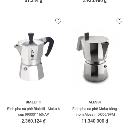
61.344 ₫
2.935.980 ₫
BIALETTI
ALESSI
Bình pha cà phê Bialetti - Moka 6
Bình pha cà phê Moka bằng
cup 990001163/AP
nhôm Alessi - DC06/9FM
2.360.124 ₫
11.340.000 ₫