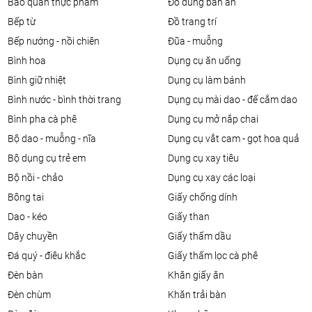
bảo quản thực phẩm
đồ dùng bàn ăn
bếp từ
đồ trang trí
bếp nướng - nồi chiên
đũa - muỗng
bình hoa
dụng cụ ăn uống
bình giữ nhiệt
dụng cụ làm bánh
bình nước - bình thời trang
dụng cụ mài dao - đế cắm dao
bình pha cà phê
dụng cụ mở nắp chai
bộ dao - muỗng - nĩa
dụng cụ vắt cam - gọt hoa quả
bộ dụng cụ trẻ em
dụng cụ xay tiêu
bộ nồi - chảo
dụng cụ xay các loại
bông tai
giấy chống dính
dao - kéo
giấy than
dây chuyền
giấy thấm dầu
đá quý - điêu khắc
giấy thấm lọc cà phê
đèn bàn
khăn giấy ăn
đèn chùm
khăn trải bàn