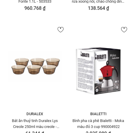
Fonte 1.1L - 503533
rửa xoong nồi, chảo chống dính,
chén đĩa Lafonte - 003643
960.768 ₫
138.564 ₫
DURALEX
BIALETTI
Bát ăn thuỷ tinh Duralex Lys
Bình pha cà phê Bialetti - Moka
Creole 250ml màu creole -
màu đỏ 3 cup 990004922
2006CF06A1111