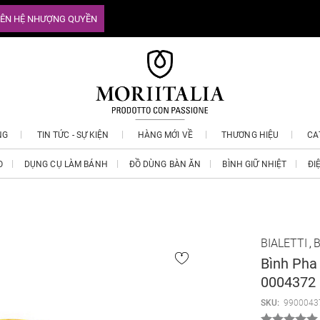
IÊN HỆ NHƯỢNG QUYỀN
NG
TIN TỨC - SỰ KIỆN
HÀNG MỚI VỀ
THƯƠNG HIỆU
CA
O
DỤNG CỤ LÀM BÁNH
ĐỒ DÙNG BÀN ĂN
BÌNH GIỮ NHIỆT
ĐI
BIALETTI
B
,
Bình Pha
0004372
SKU:
9900043