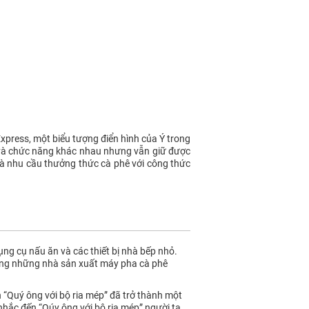
a Express, một biểu tượng điển hình của Ý trong
i và chức năng khác nhau nhưng vẫn giữ được
 và nhu cầu thưởng thức cà phê với công thức
ng cụ nấu ăn và các thiết bị nhà bếp nhỏ.
rong những nhà sản xuất máy pha cà phê
 “Quý ông với bộ ria mép” đã trở thành một
 nhắc đến “Qúy ông với bộ ria mép” người ta