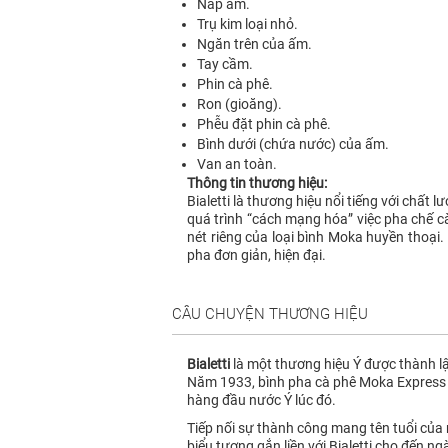
Nắp ấm.
Trụ kim loại nhỏ.
Ngăn trên của ấm.
Tay cầm.
Phin cà phê.
Ron (gioăng).
Phễu đặt phin cà phê.
Bình dưới (chứa nước) của ấm.
Van an toàn.
Thông tin thương hiệu:
Bialetti là thương hiệu nổi tiếng với chất 
quá trình “cách mạng hóa” việc pha chế c
nét riêng của loại bình Moka huyền thoại.
pha đơn giản, hiện đại.
CÂU CHUYỆN THƯƠNG HIỆU
Bialetti
là một thương hiệu Ý được thành lậ
Năm 1933, bình pha cà phê Moka Express r
hàng đầu nước Ý lúc đó.
Tiếp nối sự thành công mang tên tuổi của
biểu tượng gắn liền với Bialetti cho đến n