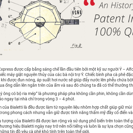
xpress được cấp bằng sáng chế lần đầu tiên bởi một kỹ sư người Ý – Alfo
iếc máy giặt nguyên thủy của các bà nội trợ Ý. Chiếc bình pha cà phê đặc
hi được đun nóng, áp suất hơi nước sẽ giúp đẩy nước lên phễu chứa bột 
 qua ống dẫn lên ngăn trên của ấm và sau đó chúng ta đã có thể thưởng 
“Quý ông có bộ ria mép” là phương pháp pha không cần phin, không cần 
o ngay tại nhà chỉ trong vòng 3 – 4 phút.
của Bialetti là đều được làm từ nguyên liệu nhôm hợp chất giúp giữ mùi 
ản trong phong cách nhưng vẫn giữ được tính năng thẩm mỹ đầy cổ điển và 
ểu tượng của Bialetti đã được lan rộng và sử dụng phổ biến trên toàn thế g
ơng hiệu Bialetti ngày nay trở nên nổi tiếng và luôn là sự lựa chọn cũn
những tín đồ yêu cà phê khó tính trên toàn thế giới.