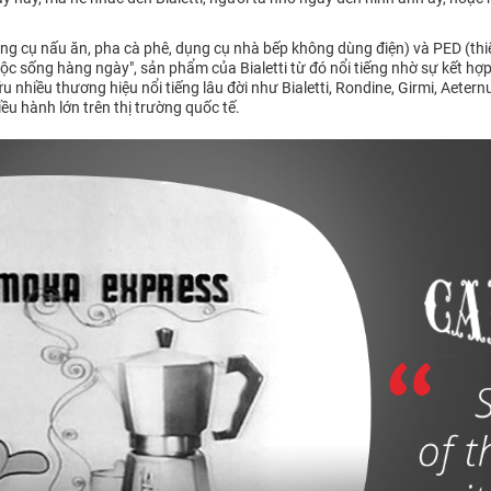
ụng cụ nấu ăn, pha cà phê, dụng cụ nhà bếp không dùng điện) và PED (thi
 cuộc sống hàng ngày", sản phẩm của Bialetti từ đó nổi tiếng nhờ sự kết hợ
 nhiều thương hiệu nổi tiếng lâu đời như Bialetti, Rondine, Girmi, Aetern
ều hành lớn trên thị trường quốc tế.