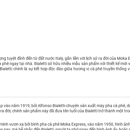
lượng tuyệt đỉnh đến từ đất nước Italy, gắn liền với lịch sử ra đời của Mok
à phê ngay tại nhà. Bialetti sở hữu nhiều mẫu sản phẩm với thiết kế mớ
 Bialetti chính là sự kết hợp độc đáo giữa hương vị cà phê truyền thống
p vào năm 1919, bởi Alfonso Bialetti-chuyên sản xuất máy pha cà phê, dụ
a đời, chính sản phẩm này đã đưa tên tuổi của Bialetti trở thành một t
 mình vươn xa bởi bình pha cà phê Moka Express, vào năm 1950, hình ảnh
gày nay, mà hễ nhắc đến Bialetti, người ta nhớ ngay đến hình ảnh ấy, hoặc