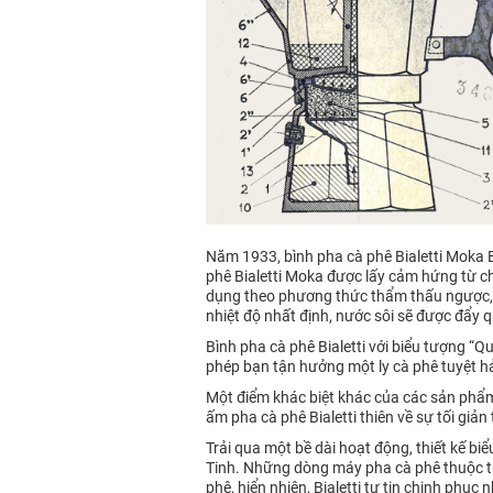
Năm 1933, bình pha cà phê Bialetti Moka E
phê Bialetti Moka được lấy cảm hứng từ ch
dụng theo phương thức thẩm thấu ngược, k
nhiệt độ nhất định, nước sôi sẽ được đẩy
Bình pha cà phê Bialetti với biểu tượng 
phép bạn tận hưởng một ly cà phê tuyệt hả
Một điểm khác biệt khác của các sản phẩm 
ấm pha cà phê Bialetti thiên về sự tối gi
Trải qua một bề dài hoạt động, thiết kế bi
Tinh. Những dòng máy pha cà phê thuộc thư
phê, hiển nhiên, Bialetti tự tin chinh phục 