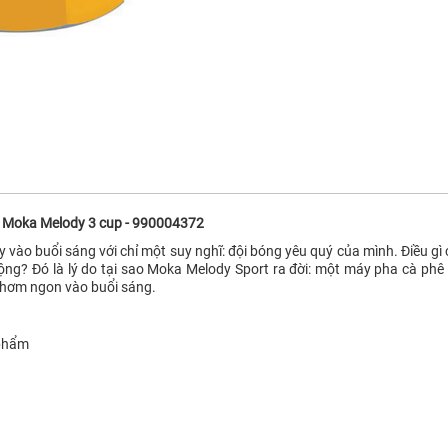
ti Moka Melody 3 cup - 990004372
ào buổi sáng với chỉ một suy nghĩ: đội bóng yêu quý của mình. Điều gì c
ộng? Đó là lý do tại sao Moka Melody Sport ra đời: một máy pha cà phê
 thơm ngon vào buổi sáng.
 phẩm