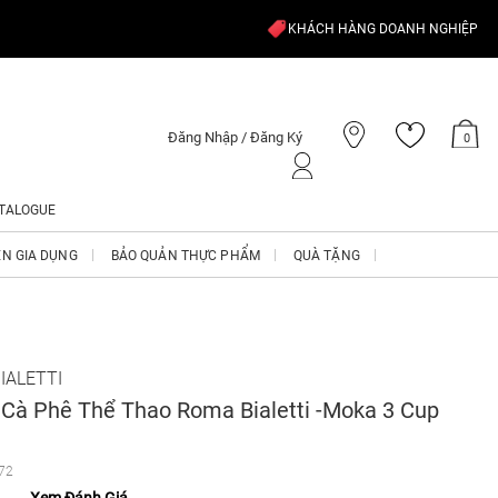
KHÁCH HÀNG DOANH NGHIỆP
Đăng Nhập / Đăng Ký
0
TALOGUE
ỆN GIA DỤNG
BẢO QUẢN THỰC PHẨM
QUÀ TẶNG
IALETTI
 Cà Phê Thể Thao Roma Bialetti -Moka 3 Cup
72