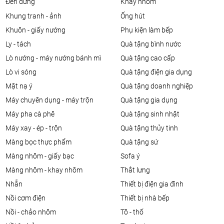
đèn đứng
khay nhôm
khung tranh - ảnh
ống hút
khuôn - giấy nướng
phụ kiện làm bếp
ly - tách
quà tặng bình nước
lò nướng - máy nướng bánh mì
quà tặng cao cấp
lò vi sóng
quà tặng điện gia dụng
mặt nạ ý
quà tặng doanh nghiệp
máy chuyên dụng - máy trộn
quà tặng gia dụng
máy pha cà phê
quà tặng sinh nhật
máy xay - ép - trộn
quà tặng thủy tinh
màng bọc thực phẩm
quà tặng sứ
màng nhôm - giấy bạc
sofa ý
màng nhôm - khay nhôm
thắt lưng
nhẫn
thiết bị điện gia đình
nồi cơm điện
thiết bị nhà bếp
nồi - chảo nhôm
tô - thố