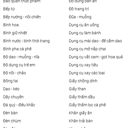
bảo quản thực phẩm
đồ dùng bàn ăn
bếp từ
đồ trang trí
bếp nướng - nồi chiên
đũa - muỗng
bình hoa
dụng cụ ăn uống
bình giữ nhiệt
dụng cụ làm bánh
bình nước - bình thời trang
dụng cụ mài dao - đế cắm dao
bình pha cà phê
dụng cụ mở nắp chai
bộ dao - muỗng - nĩa
dụng cụ vắt cam - gọt hoa quả
bộ dụng cụ trẻ em
dụng cụ xay tiêu
bộ nồi - chảo
dụng cụ xay các loại
bông tai
giấy chống dính
dao - kéo
giấy than
dây chuyền
giấy thấm dầu
đá quý - điêu khắc
giấy thấm lọc cà phê
đèn bàn
khăn giấy ăn
đèn chùm
khăn trải bàn