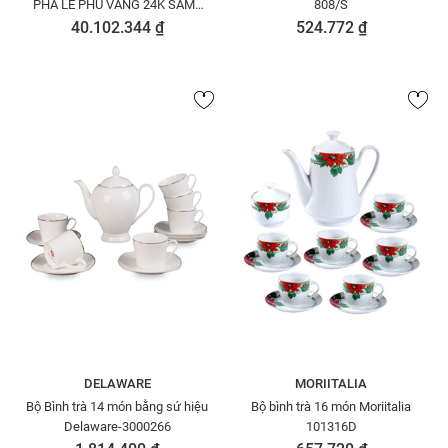
PHA LÊ PHỦ VÀNG 24K SAME
808/S
73735
40.102.344 ₫
524.772 ₫
DELAWARE
MORIITALIA
Bộ Bình trà 14 món bằng sứ hiệu
Bộ bình trà 16 món Moriitalia
Delaware-3000266
101316D