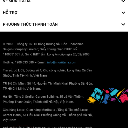
VỀ MORIITALIA
HỖ TRỢ
PHƯƠNG THỨC THANH TOÁN
© 2018 – Công ty TNHH Đông Dương Sài Gòn - Indochina
Saigon Company Limited; Giấy chứng nhận ĐKKD số
1100831031 do Sở KH&ĐT tỉnh Long An cấp ngày 20/02/2008
Hotline: 1900 633 580 – Email:
info@moriitalia.com
Trụ sở: Lô L.05, Đường số 1, Khu công nghiệp Long Hậu, Xã Cần
Giuộc, Tỉnh Tây Ninh, Việt Nam
TP. Hồ Chí Minh: Số 44, Nguyễn Thị Minh Khai, Phường Sài Gòn,
TP Hồ Chí Minh, Việt Nam.
Hà Nội: Tầng 3, Stellar Garden Building, 35 Lê Văn Thiêm,
Phường Thanh Xuân, Thành phố Hà Nội, Việt Nam.
Cửa hàng Lotte: Gian hàng Moriitalia , Tầng 5, Tòa nhà Lotte
Center Hanoi, 54 Liễu Giai, Phường Giảng Võ, Thành phố Hà Nội,
Việt Nam