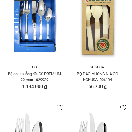
CS
KOKUSAI
Bộ dao muỗng nĩa CS PREMIUM
BỘ DAO MUỖNG NĨA GỖ
20 món - 029929
KOKUSAI 006194
1.134.000 ₫
56.700 ₫