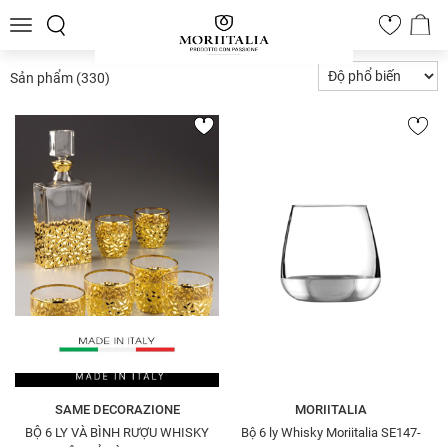
Toggle
0
navigation
Sản phẩm
(330)
SAME DECORAZIONE
MORIITALIA
BỘ 6 LY VÀ BÌNH RƯỢU WHISKY
Bộ 6 ly Whisky Moriitalia SE147-