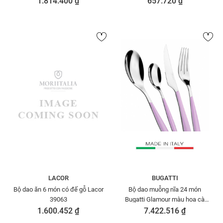
1.814.400 ₫
657.720 ₫
LACOR
BUGATTI
Bộ dao ăn 6 món có đế gỗ Lacor
Bộ dao muỗng nĩa 24 món
39063
Bugatti Glamour màu hoa cà
GLLU-021G50
1.600.452 ₫
7.422.516 ₫