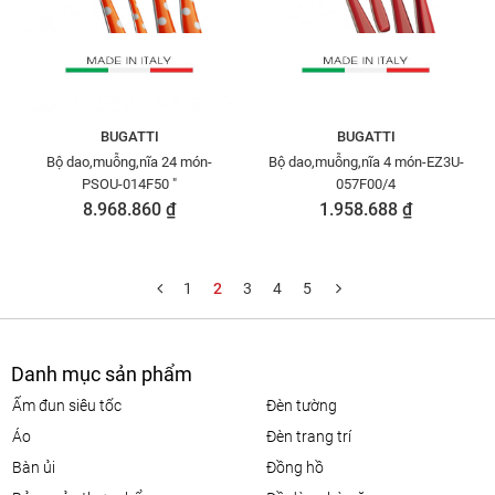
BUGATTI
BUGATTI
Bộ dao,muỗng,nĩa 24 món-
Bộ dao,muỗng,nĩa 4 món-EZ3U-
PSOU-014F50 "
057F00/4
8.968.860 ₫
1.958.688 ₫
1
2
3
4
5
Danh mục sản phẩm
ấm đun siêu tốc
đèn tường
áo
đèn trang trí
bàn ủi
đồng hồ