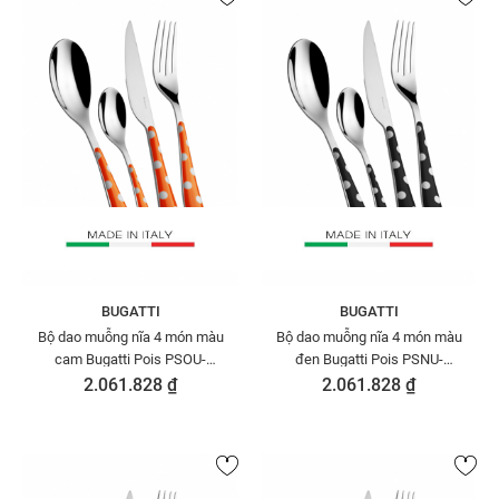
BUGATTI
BUGATTI
Bộ dao muỗng nĩa 4 món màu
Bộ dao muỗng nĩa 4 món màu
cam Bugatti Pois PSOU-
đen Bugatti Pois PSNU-
014F00/4
014F00/4
2.061.828 ₫
2.061.828 ₫