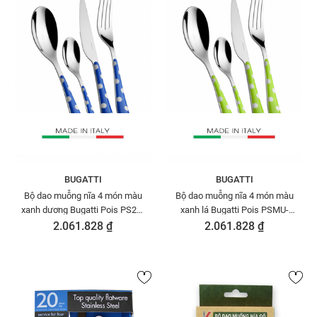
BUGATTI
BUGATTI
Bộ dao muỗng nĩa 4 món màu
Bộ dao muỗng nĩa 4 món màu
xanh dương Bugatti Pois PS2U-
xanh lá Bugatti Pois PSMU-
014F00/4
014F00/4
2.061.828 ₫
2.061.828 ₫