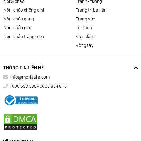
nồi & chảo
tranh - tượng
nồi - chảo chống dính
trang trí bàn ăn
nồi - chảo gang
trang sức
nồi - chảo inox
túi xách
nồi - chảo tráng men
váy- đầm
vòng tay
THÔNG TIN LIÊN HỆ
info@moriitalia.com
1900 633 580 - 0908 854 810