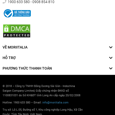
1900 633 580 - 0908 854 810
VỀ MORIITALIA
HỖ TRỢ
PHƯƠNG THỨC THANH TOÁN
© 2018 – Công ty TNHH Đông Dương Sài Gòn - Indochina
Saigon Company Limited; Giấy chứng nhận ĐKKD số
1100831031 do Sở KH&ĐT tỉnh Long An cấp ngày 20/02/2008
Hotline: 1900 633 580 – Email:
info@moriitalia.com
Trụ sở: Lô L.05, Đường số 1, Khu công nghiệp Long Hậu, Xã Cần
Giuộc, Tỉnh Tây Ninh, Việt Nam