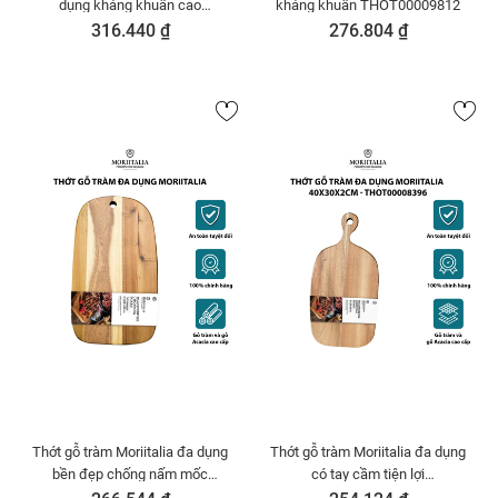
dụng kháng khuẩn cao
kháng khuẩn THOT00009812
THOT00009928
316.440 ₫
276.804 ₫
Thớt gỗ tràm Moriitalia đa dụng
Thớt gỗ tràm Moriitalia đa dụng
bền đẹp chống nấm mốc
có tay cầm tiện lợi
THOT00008358
THOT00008365