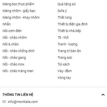
màng bọc thực phẩm
quà tặng sứ
màng nhôm - giấy bạc
sofa ý
màng nhôm - khay nhôm
thắt lưng
nhẫn
thiết bị điện gia đình
nồi cơm điện
thiết bị nhà bếp
nồi - chảo nhôm
tô - thố
nồi & chảo
tranh - tượng
nồi - chảo chống dính
trang trí bàn ăn
nồi - chảo gang
trang sức
nồi - chảo inox
túi xách
nồi - chảo tráng men
váy- đầm
vòng tay
THÔNG TIN LIÊN HỆ
info@moriitalia.com