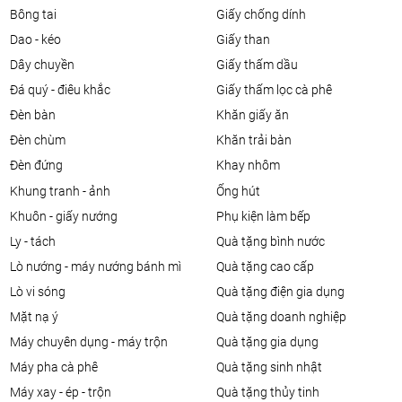
bông tai
giấy chống dính
dao - kéo
giấy than
dây chuyền
giấy thấm dầu
đá quý - điêu khắc
giấy thấm lọc cà phê
đèn bàn
khăn giấy ăn
đèn chùm
khăn trải bàn
đèn đứng
khay nhôm
khung tranh - ảnh
ống hút
khuôn - giấy nướng
phụ kiện làm bếp
ly - tách
quà tặng bình nước
lò nướng - máy nướng bánh mì
quà tặng cao cấp
lò vi sóng
quà tặng điện gia dụng
mặt nạ ý
quà tặng doanh nghiệp
máy chuyên dụng - máy trộn
quà tặng gia dụng
máy pha cà phê
quà tặng sinh nhật
máy xay - ép - trộn
quà tặng thủy tinh