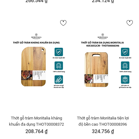
266.544 ₫
254.124 ₫
Thớt gỗ tràm Moriitalia kháng
Thớt gỗ tràm Moriitalia tiện lợi
khuẩn đa dụng THOT00008372
độ bền cao THOT00008396
208.764 ₫
324.756 ₫