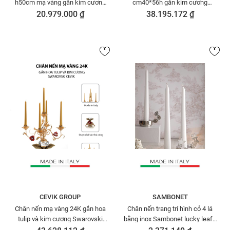
h50cm mạ vàng gắn kim cương
cm40*56h gắn kim cương
Swarovski - 19020
Swarovski DEBORA DC2424
20.979.000 ₫
38.195.172 ₫
CEVIK GROUP
SAMBONET
Chân nến mạ vàng 24K gắn hoa
Chân nến trang trí hình cỏ 4 lá
tulip và kim cương Swarovski
bằng inox Sambonet lucky leaf -
Cevik 3NI.PC5/100/OW
56533-10