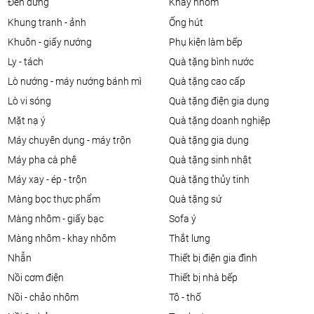
đèn đứng
khay nhôm
khung tranh - ảnh
ống hút
khuôn - giấy nướng
phụ kiện làm bếp
ly - tách
quà tặng bình nước
lò nướng - máy nướng bánh mì
quà tặng cao cấp
lò vi sóng
quà tặng điện gia dụng
mặt nạ ý
quà tặng doanh nghiệp
máy chuyên dụng - máy trộn
quà tặng gia dụng
máy pha cà phê
quà tặng sinh nhật
máy xay - ép - trộn
quà tặng thủy tinh
màng bọc thực phẩm
quà tặng sứ
màng nhôm - giấy bạc
sofa ý
màng nhôm - khay nhôm
thắt lưng
nhẫn
thiết bị điện gia đình
nồi cơm điện
thiết bị nhà bếp
nồi - chảo nhôm
tô - thố