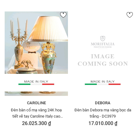
CAROLINE
DEBORA
Đèn bàn cổ mạ vàng 24K hoạ
Đèn bàn Debora mạ vàng bọc da
tiết vẽ tay Caroline Italy cao
trắng - DC3979
97cm - A100.1116
26.025.300 ₫
17.010.000 ₫