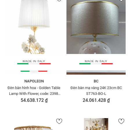
NAPOLEON
BC
Đèn bàn hình hoa - Golden Table
Đèn bàn mạ vàng 24K 23cm BC
Lamp With Flower, code: 2398-
ST763-BO-L
1/TREVISO
54.638.172 ₫
24.061.428 ₫