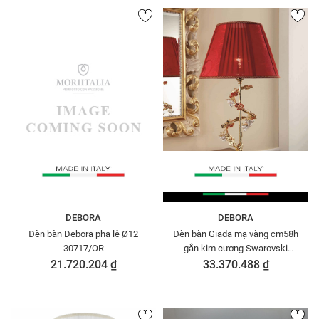
DEBORA
DEBORA
Đèn bàn Debora pha lê Ø12
Đèn bàn Giada mạ vàng cm58h
30717/OR
gắn kim cương Swarovski
DEBORA DC2473
21.720.204 ₫
33.370.488 ₫