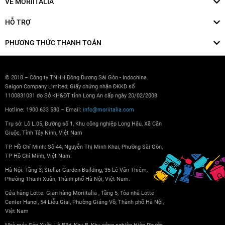
VỀ MORIITALIA
HỖ TRỢ
PHƯƠNG THỨC THANH TOÁN
© 2018 – Công ty TNHH Đông Dương Sài Gòn - Indochina
Saigon Company Limited; Giấy chứng nhận ĐKKD số
1100831031 do Sở KH&ĐT tỉnh Long An cấp ngày 20/02/2008
Hotline: 1900 633 580 – Email:
info@moriitalia.com
Trụ sở: Lô L.05, Đường số 1, Khu công nghiệp Long Hậu, Xã Cần
Giuộc, Tỉnh Tây Ninh, Việt Nam
TP. Hồ Chí Minh: Số 44, Nguyễn Thị Minh Khai, Phường Sài Gòn,
TP Hồ Chí Minh, Việt Nam.
Hà Nội: Tầng 3, Stellar Garden Building, 35 Lê Văn Thiêm,
Phường Thanh Xuân, Thành phố Hà Nội, Việt Nam.
Cửa hàng Lotte: Gian hàng Moriitalia , Tầng 5, Tòa nhà Lotte
Center Hanoi, 54 Liễu Giai, Phường Giảng Võ, Thành phố Hà Nội,
Việt Nam