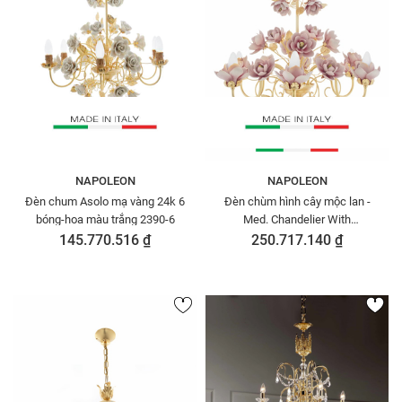
NAPOLEON
NAPOLEON
Đèn chum Asolo mạ vàng 24k 6
Đèn chùm hình cây mộc lan -
bóng-hoa màu trắng 2390-6
Med. Chandelier With
Magnolias-6 Lights, code: 2393-
145.770.516 ₫
250.717.140 ₫
6/VERONA