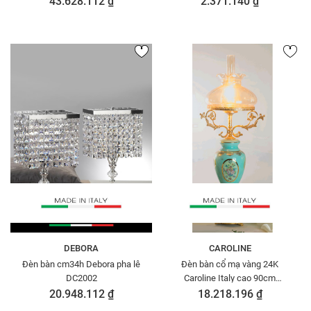
43.628.112 ₫
2.371.140 ₫
DEBORA
CAROLINE
Đèn bàn cm34h Debora pha lê
Đèn bàn cổ mạ vàng 24K
DC2002
Caroline Italy cao 90cm
A90.560/B1
20.948.112 ₫
18.218.196 ₫