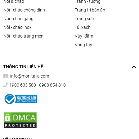
nồi & chảo
tranh - tượng
nồi - chảo chống dính
trang trí bàn ăn
nồi - chảo gang
trang sức
nồi - chảo inox
túi xách
nồi - chảo tráng men
váy- đầm
vòng tay
THÔNG TIN LIÊN HỆ
info@moriitalia.com
1900 633 580 - 0908 854 810