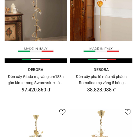
DEBORA
DEBORA
Đèn cây Giada mạ vàng cm183h
Đèn cây pha lê màu hổ phách
gắn kim cương Swarovski +Lồng
Romatica mạ vàng 5 bóng
chụp DEBORA DC2476
cm30*180h gắn kim cương
97.420.860 ₫
88.823.088 ₫
Swarovski + lồng chụp DEBORA
DC2438