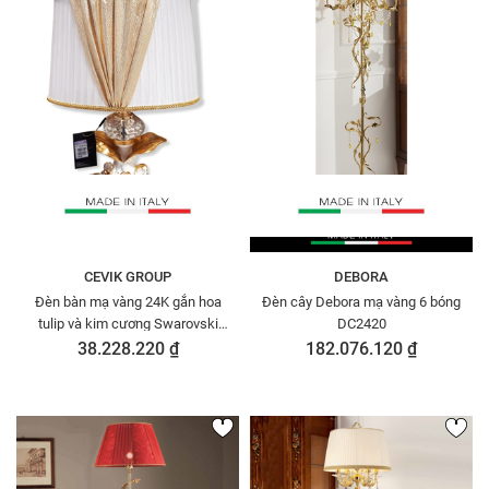
CEVIK GROUP
DEBORA
Đèn bàn mạ vàng 24K gắn hoa
Đèn cây Debora mạ vàng 6 bóng
tulip và kim cương Swarovski
DC2420
Cevik 3NQ.L/100/OW
38.228.220 ₫
182.076.120 ₫