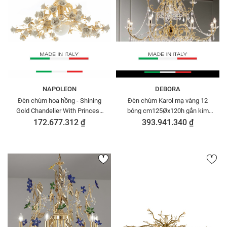
NAPOLEON
DEBORA
Đèn chùm hoa hồng - Shining
Đèn chùm Karol mạ vàng 12
Gold Chandelier With Princess
bóng cm125Øx120h gắn kim
Roses, code: 2410-1
cương Swarovski DEBORA
172.677.312 ₫
393.941.340 ₫
DC2485