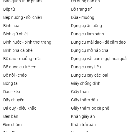
bảo quản thực phẩm
đồ dùng bàn ăn
bếp từ
đồ trang trí
bếp nướng - nồi chiên
đũa - muỗng
bình hoa
dụng cụ ăn uống
bình giữ nhiệt
dụng cụ làm bánh
bình nước - bình thời trang
dụng cụ mài dao - đế cắm dao
bình pha cà phê
dụng cụ mở nắp chai
bộ dao - muỗng - nĩa
dụng cụ vắt cam - gọt hoa quả
bộ dụng cụ trẻ em
dụng cụ xay tiêu
bộ nồi - chảo
dụng cụ xay các loại
bông tai
giấy chống dính
dao - kéo
giấy than
dây chuyền
giấy thấm dầu
đá quý - điêu khắc
giấy thấm lọc cà phê
đèn bàn
khăn giấy ăn
đèn chùm
khăn trải bàn