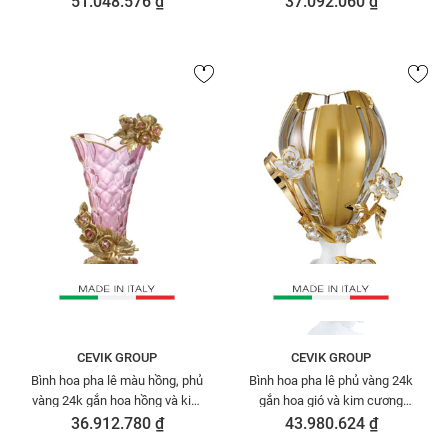
51.048.576 ₫
37.092.060 ₫
CEVIK GROUP
CEVIK GROUP
Bình hoa pha lê màu hồng, phủ
Bình hoa pha lê phủ vàng 24k
vàng 24k gắn hoa hồng và kim
gắn hoa gió và kim cương
cương swarovski Cevik
swarovski Cevik
36.912.780 ₫
43.980.624 ₫
3NT.VHR/141/O
3NT.VBOTOS/75/W