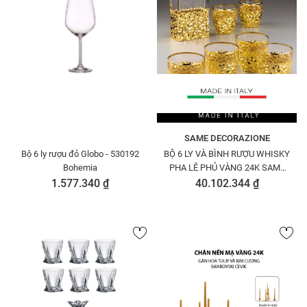
SAME DECORAZIONE
Bộ 6 ly rượu đỏ Globo - 530192
BỘ 6 LY VÀ BÌNH RƯỢU WHISKY
Bohemia
PHA LÊ PHỦ VÀNG 24K SAME
73735
1.577.340 ₫
40.102.344 ₫