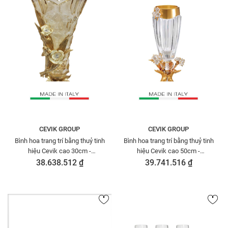
CEVIK GROUP
CEVIK GROUP
Bình hoa trang trí bằng thuỷ tinh
Bình hoa trang trí bằng thuỷ tinh
hiệu Cevik cao 30cm -
hiệu Cevik cao 50cm -
3NT.VHA/329/RCO
3NT.VOSS/105/PW
38.638.512 ₫
39.741.516 ₫