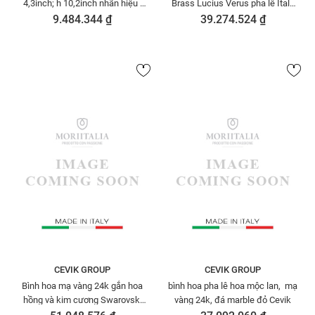
4,3inch; h 10,2inch nhãn hiệu :
Brass Lucius Verus pha lê Italy
OTTAVIAN-
mạ vàng 24k - 173
9.484.344 ₫
39.274.524 ₫
CEVIK GROUP
CEVIK GROUP
Bình hoa mạ vàng 24k gắn hoa
bình hoa pha lê hoa mộc lan, mạ
hồng và kim cương Swarovski
vàng 24k, đá marble đỏ Cevik
Cevik 3NT.OTVHW/251/W