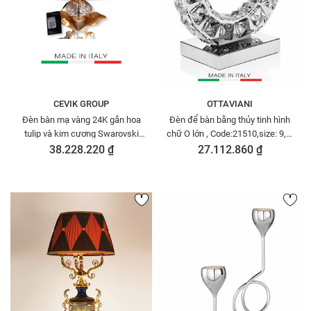
CEVIK GROUP
OTTAVIANI
Đèn bàn mạ vàng 24K gắn hoa
Đèn để bàn bằng thủy tinh hình
tulip và kim cương Swarovski
chữ O lớn , Code:21510,size: 9,8-
Cevik 3NQ.L/100/OW
h 16,9inch nhãn hiệu :
38.228.220 ₫
27.112.860 ₫
OTTAVIAN-