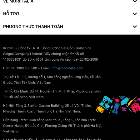
VỀ MORIITALIA
HỖ TRỢ
PHƯƠNG THỨC THANH TOÁN
© 2018 – Công ty TNHH Đông Dương Sài Gòn - Indochina
Saigon Company Limited; Giấy chứng nhận ĐKKD số
1100831031 do Sở KH&ĐT tỉnh Long An cấp ngày 20/02/2008
Hotline: 1900 633 580 – Email:
info@moriitalia.com
Trụ sở: Lô L.05, Đường số 1, Khu công nghiệp Long Hậu, Xã Cần
Giuộc, Tỉnh Tây Ninh, Việt Nam
TP. Hồ Chí Minh: Số 44, Nguyễn Thị Minh Khai, Phường Sài Gòn,
TP Hồ Chí Minh, Việt Nam.
Hà Nội: Tầng 3, Stellar Garden Building, 35 Lê Văn Thiêm,
Phường Thanh Xuân, Thành phố Hà Nội, Việt Nam.
Cửa hàng Lotte: Gian hàng Moriitalia , Tầng 5, Tòa nhà Lotte
Center Hanoi, 54 Liễu Giai, Phường Giảng Võ, Thành phố Hà Nội,
Việt Nam