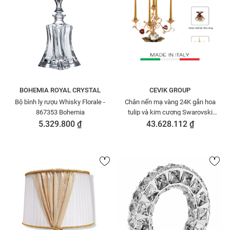
BOHEMIA ROYAL CRYSTAL
CEVIK GROUP
Bộ bình ly rượu Whisky Florale -
Chân nến mạ vàng 24K gắn hoa
867353 Bohemia
tulip và kim cương Swarovski
Cevik 3NI.PC5/100/OW
5.329.800 ₫
43.628.112 ₫