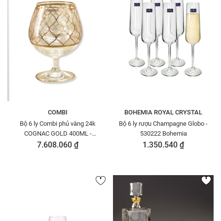
COMBI
BOHEMIA ROYAL CRYSTAL
Bộ 6 ly Combi phủ vàng 24k
Bộ 6 ly rượu Champagne Globo -
COGNAC GOLD 400ML -
530222 Bohemia
G465/Z-60
7.608.060 ₫
1.350.540 ₫