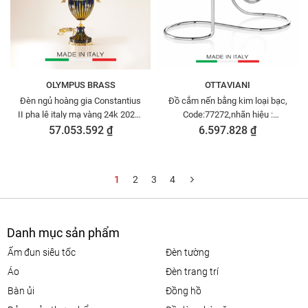
OLYMPUS BRASS
OTTAVIANI
Đèn ngủ hoàng gia Constantius
Đồ cắm nến bằng kim loại bạc,
II pha lê italy mạ vàng 24k 202/6
Code:77272,nhãn hiệu :
( có lồng chụp)
OTTAVIANI, size: 10,3x5inch; h
57.053.592 ₫
6.597.828 ₫
9,6inch-
1
2
3
4
Danh mục sản phẩm
ấm đun siêu tốc
đèn tường
áo
đèn trang trí
bàn ủi
đồng hồ