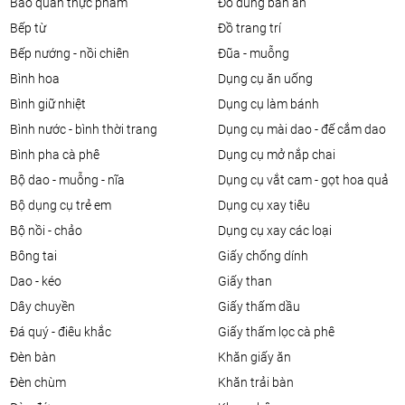
bảo quản thực phẩm
đồ dùng bàn ăn
bếp từ
đồ trang trí
bếp nướng - nồi chiên
đũa - muỗng
bình hoa
dụng cụ ăn uống
bình giữ nhiệt
dụng cụ làm bánh
bình nước - bình thời trang
dụng cụ mài dao - đế cắm dao
bình pha cà phê
dụng cụ mở nắp chai
bộ dao - muỗng - nĩa
dụng cụ vắt cam - gọt hoa quả
bộ dụng cụ trẻ em
dụng cụ xay tiêu
bộ nồi - chảo
dụng cụ xay các loại
bông tai
giấy chống dính
dao - kéo
giấy than
dây chuyền
giấy thấm dầu
đá quý - điêu khắc
giấy thấm lọc cà phê
đèn bàn
khăn giấy ăn
đèn chùm
khăn trải bàn