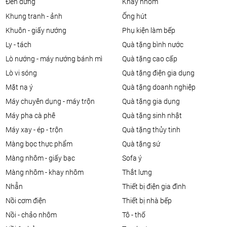
đèn đứng
khay nhôm
khung tranh - ảnh
ống hút
khuôn - giấy nướng
phụ kiện làm bếp
ly - tách
quà tặng bình nước
lò nướng - máy nướng bánh mì
quà tặng cao cấp
lò vi sóng
quà tặng điện gia dụng
mặt nạ ý
quà tặng doanh nghiệp
máy chuyên dụng - máy trộn
quà tặng gia dụng
máy pha cà phê
quà tặng sinh nhật
máy xay - ép - trộn
quà tặng thủy tinh
màng bọc thực phẩm
quà tặng sứ
màng nhôm - giấy bạc
sofa ý
màng nhôm - khay nhôm
thắt lưng
nhẫn
thiết bị điện gia đình
nồi cơm điện
thiết bị nhà bếp
nồi - chảo nhôm
tô - thố