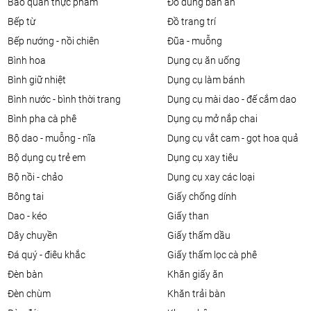
bảo quản thực phẩm
đồ dùng bàn ăn
bếp từ
đồ trang trí
bếp nướng - nồi chiên
đũa - muỗng
bình hoa
dụng cụ ăn uống
bình giữ nhiệt
dụng cụ làm bánh
bình nước - bình thời trang
dụng cụ mài dao - đế cắm dao
bình pha cà phê
dụng cụ mở nắp chai
bộ dao - muỗng - nĩa
dụng cụ vắt cam - gọt hoa quả
bộ dụng cụ trẻ em
dụng cụ xay tiêu
bộ nồi - chảo
dụng cụ xay các loại
bông tai
giấy chống dính
dao - kéo
giấy than
dây chuyền
giấy thấm dầu
đá quý - điêu khắc
giấy thấm lọc cà phê
đèn bàn
khăn giấy ăn
đèn chùm
khăn trải bàn