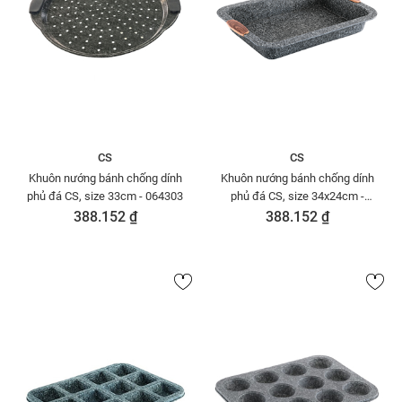
CS
CS
Khuôn nướng bánh chống dính
Khuôn nướng bánh chống dính
phủ đá CS, size 33cm - 064303
phủ đá CS, size 34x24cm -
064341
388.152 ₫
388.152 ₫