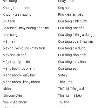
đèn đứng
khay nhôm
khung tranh - ảnh
ống hút
khuôn - giấy nướng
phụ kiện làm bếp
ly - tách
quà tặng bình nước
lò nướng - máy nướng bánh mì
quà tặng cao cấp
lò vi sóng
quà tặng điện gia dụng
mặt nạ ý
quà tặng doanh nghiệp
máy chuyên dụng - máy trộn
quà tặng gia dụng
máy pha cà phê
quà tặng sinh nhật
máy xay - ép - trộn
quà tặng thủy tinh
màng bọc thực phẩm
quà tặng sứ
màng nhôm - giấy bạc
sofa ý
màng nhôm - khay nhôm
thắt lưng
nhẫn
thiết bị điện gia đình
nồi cơm điện
thiết bị nhà bếp
nồi - chảo nhôm
tô - thố