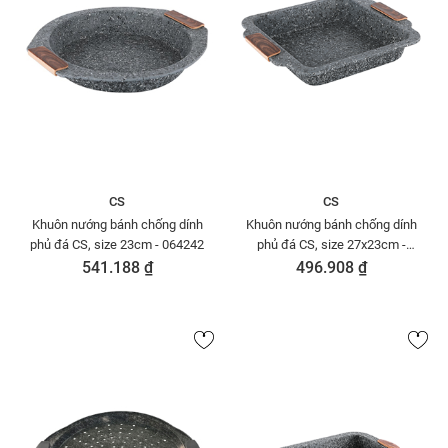
CS
CS
Khuôn nướng bánh chống dính
Khuôn nướng bánh chống dính
phủ đá CS, size 23cm - 064242
phủ đá CS, size 27x23cm -
064174
541.188 ₫
496.908 ₫