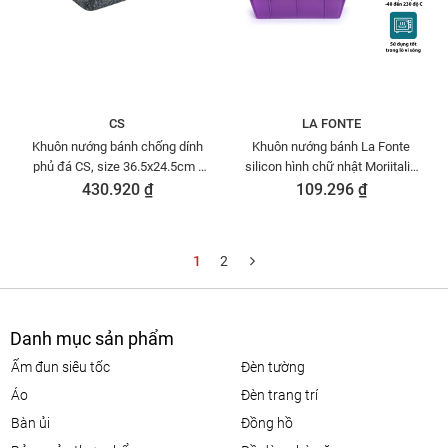
CS
LA FONTE
Khuôn nướng bánh chống dính
Khuôn nướng bánh La Fonte
phủ đá CS, size 36.5x24.5cm -
silicon hình chữ nhật Moriitalia
064327
YY20790
430.920 ₫
109.296 ₫
1
2
Danh mục sản phẩm
ấm đun siêu tốc
đèn tường
áo
đèn trang trí
bàn ủi
đồng hồ