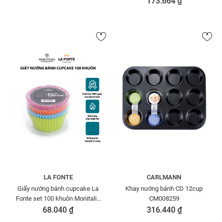
173.664 ₫
LA FONTE
CARLMANN
Giấy nướng bánh cupcake La
Khay nướng bánh CD 12cup
Fonte set 100 khuôn Moriitalia
CM008259
YY20410
68.040 ₫
316.440 ₫