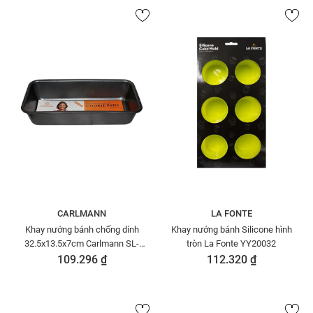
CARLMANN
LA FONTE
Khay nướng bánh chống dính
Khay nướng bánh Silicone hình
32.5x13.5x7cm Carlmann SL-
tròn La Fonte YY20032
L001
109.296 ₫
112.320 ₫