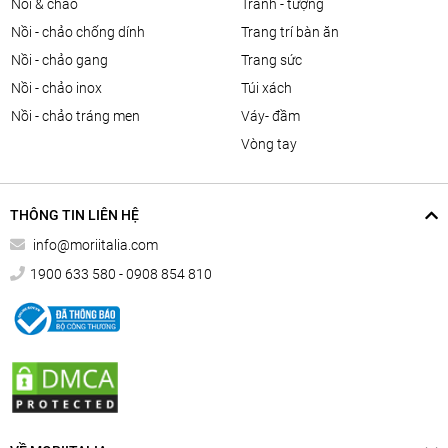
nồi & chảo
tranh - tượng
nồi - chảo chống dính
trang trí bàn ăn
nồi - chảo gang
trang sức
nồi - chảo inox
túi xách
nồi - chảo tráng men
váy- đầm
vòng tay
THÔNG TIN LIÊN HỆ
info@moriitalia.com
1900 633 580 - 0908 854 810