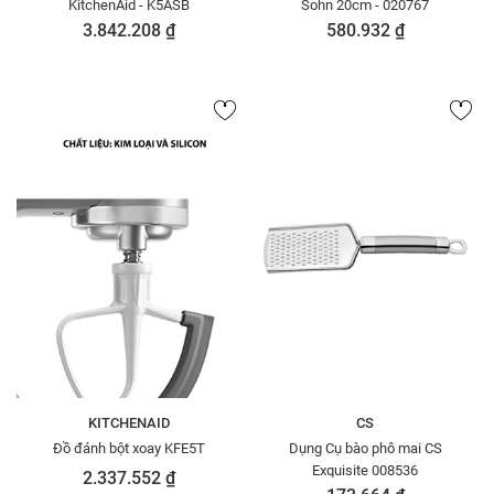
KitchenAid - K5ASB
Sohn 20cm - 020767
3.842.208 ₫
580.932 ₫
KITCHENAID
CS
Đồ đánh bột xoay KFE5T
Dụng Cụ bào phô mai CS
Exquisite 008536
2.337.552 ₫