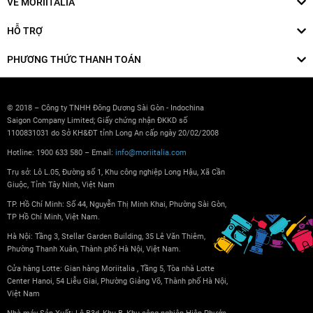
VỀ MORIITALIA
HỖ TRỢ
PHƯƠNG THỨC THANH TOÁN
© 2018 – Công ty TNHH Đông Dương Sài Gòn - Indochina
Saigon Company Limited; Giấy chứng nhận ĐKKD số
1100831031 do Sở KH&ĐT tỉnh Long An cấp ngày 20/02/2008
Hotline: 1900 633 580 – Email:
info@moriitalia.com
Trụ sở: Lô L.05, Đường số 1, Khu công nghiệp Long Hậu, Xã Cần
Giuộc, Tỉnh Tây Ninh, Việt Nam
TP. Hồ Chí Minh: Số 44, Nguyễn Thị Minh Khai, Phường Sài Gòn,
TP Hồ Chí Minh, Việt Nam.
Hà Nội: Tầng 3, Stellar Garden Building, 35 Lê Văn Thiêm,
Phường Thanh Xuân, Thành phố Hà Nội, Việt Nam.
Cửa hàng Lotte: Gian hàng Moriitalia , Tầng 5, Tòa nhà Lotte
Center Hanoi, 54 Liễu Giai, Phường Giảng Võ, Thành phố Hà Nội,
Việt Nam