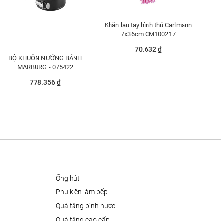
Khăn lau tay hình thú Carlmann
7x36cm CM100217
70.632 ₫
BỘ KHUÔN NƯỚNG BÁNH
MARBURG - 075422
778.356 ₫
ống hút
phụ kiện làm bếp
quà tặng bình nước
quà tặng cao cấp