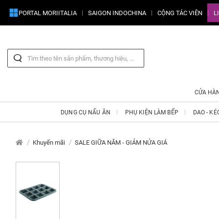
PORTAL MORIITALIA
SAIGON INDOCHINA
CỘNG TÁC VIÊN
L
CỬA HÀ
DỤNG CỤ NẤU ĂN
PHỤ KIỆN LÀM BẾP
DAO - KÉ
Khuyến mãi
SALE GIỮA NĂM - GIẢM NỬA GIÁ