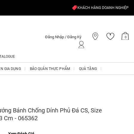
KHÁCH HÀNG DOANH NGHIỆP
Đăng Nhập / Đăng Ký
0
TALOGUE
ỆN GIA DỤNG
BẢO QUẢN THỰC PHẨM
QUÀ TẶNG
ớng Bánh Chống Dính Phủ Đá CS, Size
3 Cm - 065362