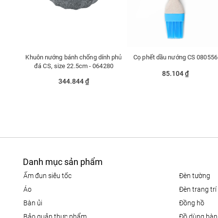
Khuôn nướng bánh chống dính phủ
Cọ phết dầu nướng CS 080556
đá CS, size 22.5cm - 064280
85.104 ₫
344.844 ₫
Danh mục sản phẩm
ấm đun siêu tốc
đèn tường
áo
đèn trang trí
bàn ủi
đồng hồ
bảo quản thực phẩm
đồ dùng bàn