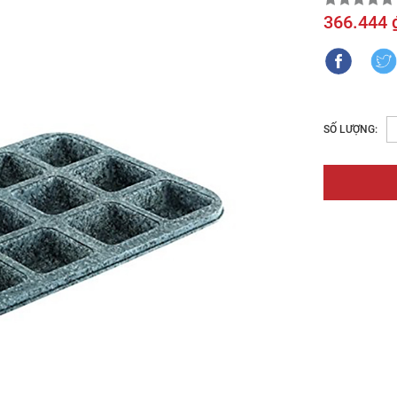
366.444 
SỐ LƯỢNG: