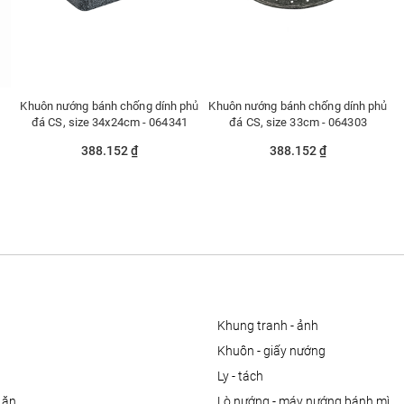
Khuôn nướng bánh chống dính phủ
Khuôn nướng bánh chống dính phủ
đá CS, size 34x24cm - 064341
đá CS, size 33cm - 064303
388.152 ₫
388.152 ₫
khung tranh - ảnh
khuôn - giấy nướng
ly - tách
 ăn
lò nướng - máy nướng bánh mì