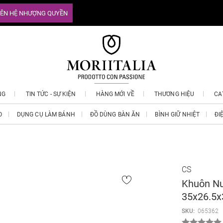
IÊN HỆ NHƯỢNG QUYỀN
NG
TIN TỨC - SỰ KIỆN
HÀNG MỚI VỀ
THƯƠNG HIỆU
CA
O
DỤNG CỤ LÀM BÁNH
ĐỒ DÙNG BÀN ĂN
BÌNH GIỮ NHIỆT
ĐI
CS
Khuôn Nư
35x26.5x
SKU:
065362