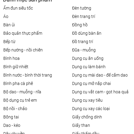
ấm đun siêu tốc
đèn tường
áo
đèn trang trí
bàn ủi
đồng hồ
bảo quản thực phẩm
đồ dùng bàn ăn
bếp từ
đồ trang trí
bếp nướng - nồi chiên
đũa - muỗng
bình hoa
dụng cụ ăn uống
bình giữ nhiệt
dụng cụ làm bánh
bình nước - bình thời trang
dụng cụ mài dao - đế cắm dao
bình pha cà phê
dụng cụ mở nắp chai
bộ dao - muỗng - nĩa
dụng cụ vắt cam - gọt hoa quả
bộ dụng cụ trẻ em
dụng cụ xay tiêu
bộ nồi - chảo
dụng cụ xay các loại
bông tai
giấy chống dính
dao - kéo
giấy than
dây chuyền
giấy thấm dầu