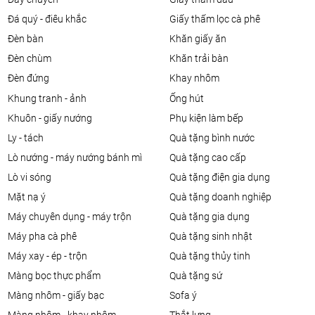
đá quý - điêu khắc
giấy thấm lọc cà phê
đèn bàn
khăn giấy ăn
đèn chùm
khăn trải bàn
đèn đứng
khay nhôm
khung tranh - ảnh
ống hút
khuôn - giấy nướng
phụ kiện làm bếp
ly - tách
quà tặng bình nước
lò nướng - máy nướng bánh mì
quà tặng cao cấp
lò vi sóng
quà tặng điện gia dụng
mặt nạ ý
quà tặng doanh nghiệp
máy chuyên dụng - máy trộn
quà tặng gia dụng
máy pha cà phê
quà tặng sinh nhật
máy xay - ép - trộn
quà tặng thủy tinh
màng bọc thực phẩm
quà tặng sứ
màng nhôm - giấy bạc
sofa ý