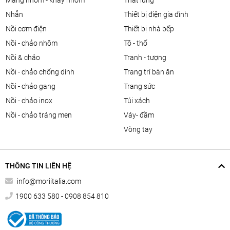
màng nhôm - khay nhôm
thắt lưng
nhẫn
thiết bị điện gia đình
nồi cơm điện
thiết bị nhà bếp
nồi - chảo nhôm
tô - thố
nồi & chảo
tranh - tượng
nồi - chảo chống dính
trang trí bàn ăn
nồi - chảo gang
trang sức
nồi - chảo inox
túi xách
nồi - chảo tráng men
váy- đầm
vòng tay
THÔNG TIN LIÊN HỆ
info@moriitalia.com
1900 633 580 - 0908 854 810