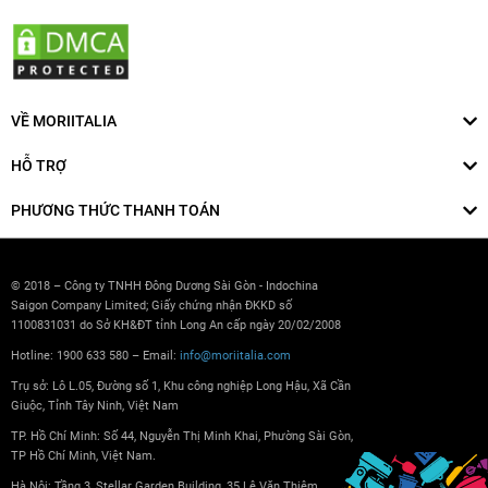
VỀ MORIITALIA
HỖ TRỢ
PHƯƠNG THỨC THANH TOÁN
© 2018 – Công ty TNHH Đông Dương Sài Gòn - Indochina
Saigon Company Limited; Giấy chứng nhận ĐKKD số
1100831031 do Sở KH&ĐT tỉnh Long An cấp ngày 20/02/2008
Hotline: 1900 633 580 – Email:
info@moriitalia.com
Trụ sở: Lô L.05, Đường số 1, Khu công nghiệp Long Hậu, Xã Cần
Giuộc, Tỉnh Tây Ninh, Việt Nam
TP. Hồ Chí Minh: Số 44, Nguyễn Thị Minh Khai, Phường Sài Gòn,
TP Hồ Chí Minh, Việt Nam.
Hà Nội: Tầng 3, Stellar Garden Building, 35 Lê Văn Thiêm,