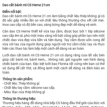
Dao cắt bánh mì CS Herne 21cm
Điểm nổi bật:
Dao cắt bánh mì CS Herne 21 cm làm bằng chất liệu thép không gỉ có
độ sắc gấp nhiều lần so với chất liệu thông thường cho vết cắt mịn.
Inox cao cấp có độ bền cao, sáng bóng đẹp mắt dễ dàng vệ sinh.
Cán dao CS Herne thiết kế vừa tay cầm, được bọc bởi 1 lớp silicone
cao cấp êm ái, phủ một màu vàng nổi bật cũng góp phần tạo nên một
chiếc dao vừa đẹp vừa bền và tiện dụng. Tay cầm được uốn cong để
vừa với tay của người dùng giúp người nội trợ cầm chắc tay và thực
hiện các thao tác làm bếp một cách dễ dàng và an toàn.
Lưỡi dao cắt bánh mì CS Herne 21 cm có dạng răng cưa rất sắc bén
giúp cắt bánh mì, bánh kem,… không nát, giữ nguyên vẹn hình dáng
chiếc bánh của bạn. Đặc bệt lưỡi bao Florina rất cứng nên bạn có thể
sử dụng để cắt thịt, cá đông lạnh một cách dễ dàng và đảm bảo an
toàn.
Thông tin sản phẩm:
- Chất liệu: Thép không gỉ.
- Chất liệu tay cầm: silicone cao cấp.
- Màu: Bạc của thép không gỉ
Thông tin thương hiệu:
Thương hiệu hàng đồ dùng nhà bếp CS hàng đầu thế giới của Đức với