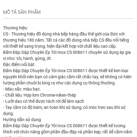
MÔ TẢ SẢN PHẨM
Thương hiệu:
CS - Thương hiệu đồ dùng nhà bếp hàng đầu thế giới của Đức với
thương hiệu 180 năm. Tất cả các đồ dùng nhà bếp CS đều nổi tiếng
với thiết kế sang trọng, hiện đại kết hợp với chất liệu cao cấp.
Bấm Đập Dập Chuyên Ép Tỏi Inox CS 008611 chuyên sử dụng ép gia
vị như: tỏi, hành, gừng, ớt.
Đặc điểm nổi bật
Bấm Đập Dập Chuyên Ép Tỏi Inox CS 008611 được thiết kế kim loại
nguyên khối nên bạn có cảm giác cầm rất chắc tay, sẽ không có hiện
tượng phần chuôi bị long ra như các dụng cụ thông thường.
- Màu sắc: màu bạc.
- Chất liệu: Hợp kim Chrome-niken-thép
- Lưỡi dao có thể được tách rời để làm sạch
- Tay cầm có độ bám, an toàn khi sử dụng, có móc treo sau khi sử
dụng.
Hướng dẫn sử dụng
Bấm Đập Dập Chuyên Ép Tỏi Inox CS 008611 được thiết kế tương
thích với chức năng gồm phần đầu đập và phần kẹp, rất dễ cầm nắm