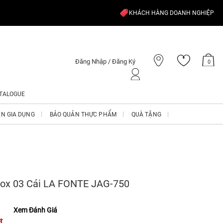
KHÁCH HÀNG DOANH NGHIỆP
Đăng Nhập / Đăng Ký
0
TALOGUE
ỆN GIA DỤNG
BẢO QUẢN THỰC PHẨM
QUÀ TẶNG
nox 03 Cái LA FONTE JAG-750
Xem Đánh Giá
₫