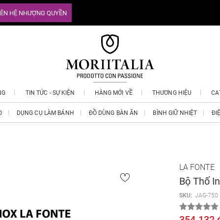
IÊN HỆ NHƯỢNG QUYỀN
NG
TIN TỨC - SỰ KIỆN
HÀNG MỚI VỀ
THƯƠNG HIỆU
CA
O
DỤNG CỤ LÀM BÁNH
ĐỒ DÙNG BÀN ĂN
BÌNH GIỮ NHIỆT
ĐI
LA FONTE
Bộ Thố I
SKU:
JAG-750
354.132 