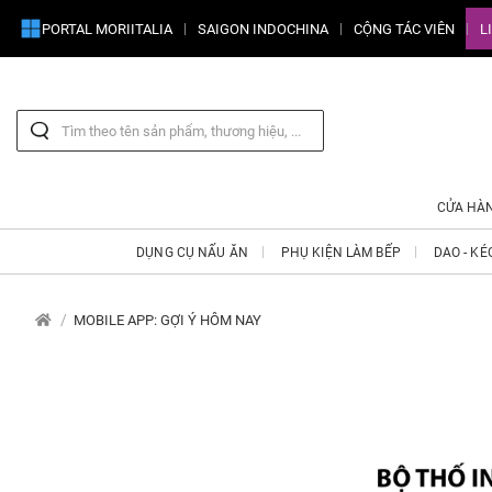
PORTAL MORIITALIA
SAIGON INDOCHINA
CỘNG TÁC VIÊN
L
CỬA HÀ
DỤNG CỤ NẤU ĂN
PHỤ KIỆN LÀM BẾP
DAO - KÉ
MOBILE APP: GỢI Ý HÔM NAY