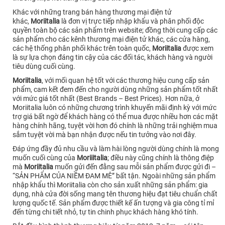
Khác với những trang bán hàng thương mại điện tử
khác,
Moriitalia
là đơn vị trực tiếp nhập khẩu và phân phối độc
quyền toàn bộ các sản phẩm trên website; đồng thời cung cấp các
sản phẩm cho các kênh thương mại điện tử khác, các cửa hàng,
các hệ thống phân phối khác trên toàn quốc,
Moriitalia
được xem
là sự lựa chọn đáng tin cậy của các đối tác, khách hàng và người
tiêu dùng cuối cùng.
Moriitalia
, với mối quan hệ tốt với các thương hiệu cung cấp sản
phẩm, cam kết đem đến cho người dùng những sản phẩm tốt nhất
với mức giá tốt nhất (Best Brands – Best Prices). Hơn nữa, ở
Moriitalia luôn có những chương trình khuyến mãi định kỳ với mức
trợ giá bất ngờ để khách hàng có thể mua được nhiều hơn các mặt
hàng chính hãng, tuyệt vời hơn đó chính là những trải nghiệm mua
sắm tuyệt vời mà bạn nhận được nếu tin tưởng vào nơi đây.
Đáp ứng đầy đủ nhu cầu và làm hài lòng người dùng chính là mong
muốn cuối cùng của
Moriiitalia
; điều này cũng chính là thông điệp
mà
Moriitalia
muốn gửi đến đằng sau mỗi sản phẩm được gửi đi –
“SẢN PHẨM CỦA NIỀM ĐAM MÊ” bất tận. Ngoài những sản phẩm
nhập khẩu thì Moriitalia còn cho sản xuất những sản phẩm: gia
dụng, nhà cửa đời sống mang tên thương hiệu đạt tiêu chuẩn chất
lượng quốc tế. Sản phẩm được thiết kế ấn tượng và gia công tỉ mỉ
đến từng chi tiết nhỏ, tự tin chinh phục khách hàng khó tính.