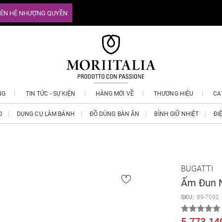
IÊN HỆ NHƯỢNG QUYỀN
NG
TIN TỨC - SỰ KIỆN
HÀNG MỚI VỀ
THƯƠNG HIỆU
CA
O
DỤNG CỤ LÀM BÁNH
ĐỒ DÙNG BÀN ĂN
BÌNH GIỮ NHIỆT
ĐI
BUGATTI
Ấm Đun N
SKU:
89-7092
5.773.14