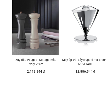
Xay tiêu Peugeot Cottage màu
Máy ép trái cây Bugatti mà croo
Ivory 22cm
55-VITACE
2.113.344 ₫
12.886.344 ₫