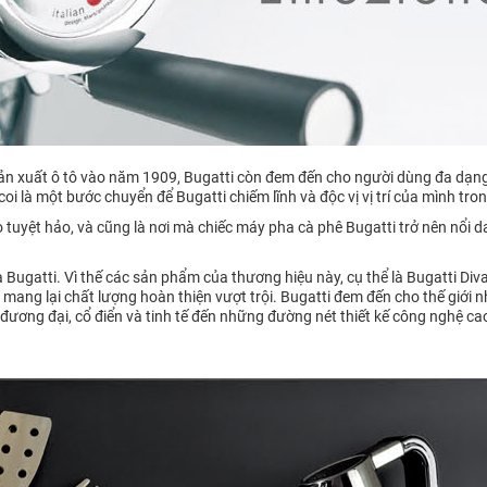
ản xuất ô tô vào năm 1909, Bugatti còn đem đến cho người dùng đa dạng
i là một bước chuyển để Bugatti chiếm lĩnh và độc vị vị trí của mình tro
o tuyệt hảo, và cũng là nơi mà chiếc máy pha cà phê Bugatti trở nên nổi d
a Bugatti. Vì thế các sản phẩm của thương hiệu này, cụ thể là Bugatti Diva v
ỏ, mang lại chất lượng hoàn thiện vượt trội. Bugatti đem đến cho thế giới
 đương đại, cổ điển và tinh tế đến những đường nét thiết kế công nghệ c