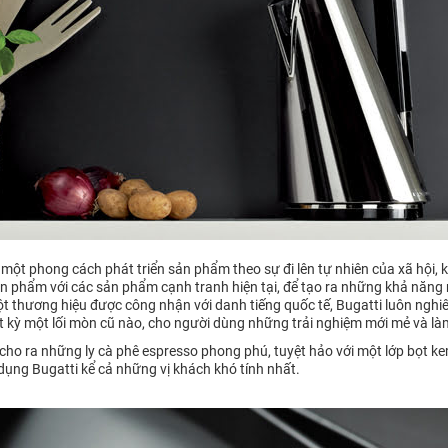
 một phong cách phát triển sản phẩm theo sự đi lên tự nhiên của xã hội
n phẩm với các sản phẩm cạnh tranh hiện tại, để tạo ra những khả năng m
 thương hiệu được công nhận với danh tiếng quốc tế, Bugatti luôn nghiên
t kỳ một lối mòn cũ nào, cho người dùng những trải nghiệm mới mẻ và làm 
 cho ra những ly cà phê espresso phong phú, tuyệt hảo với một lớp bọt ke
dụng Bugatti kể cả những vị khách khó tính nhất.