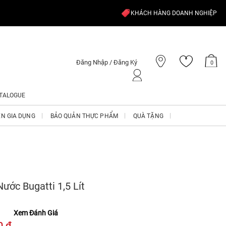
KHÁCH HÀNG DOANH NGHIỆP
Đăng Nhập / Đăng Ký
0
TALOGUE
ỆN GIA DỤNG
BẢO QUẢN THỰC PHẨM
QUÀ TẶNG
ước Bugatti 1,5 Lít
Xem Đánh Giá
0 ₫