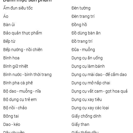
ấm đun siêu tốc
đèn tường
áo
đèn trang trí
bàn ủi
đồng hồ
bảo quản thực phẩm
đồ dùng bàn ăn
bếp từ
đồ trang trí
bếp nướng - nồi chiên
đũa - muỗng
bình hoa
dụng cụ ăn uống
bình giữ nhiệt
dụng cụ làm bánh
bình nước - bình thời trang
dụng cụ mài dao - đế cắm dao
bình pha cà phê
dụng cụ mở nắp chai
bộ dao - muỗng - nĩa
dụng cụ vắt cam - gọt hoa quả
bộ dụng cụ trẻ em
dụng cụ xay tiêu
bộ nồi - chảo
dụng cụ xay các loại
bông tai
giấy chống dính
dao - kéo
giấy than
dây chuyền
giấy thấm dầu