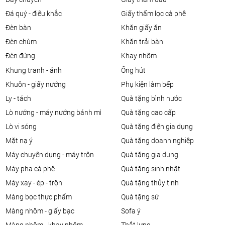
đá quý - điêu khắc
giấy thấm lọc cà phê
đèn bàn
khăn giấy ăn
đèn chùm
khăn trải bàn
đèn đứng
khay nhôm
khung tranh - ảnh
ống hút
khuôn - giấy nướng
phụ kiện làm bếp
ly - tách
quà tặng bình nước
lò nướng - máy nướng bánh mì
quà tặng cao cấp
lò vi sóng
quà tặng điện gia dụng
mặt nạ ý
quà tặng doanh nghiệp
máy chuyên dụng - máy trộn
quà tặng gia dụng
máy pha cà phê
quà tặng sinh nhật
máy xay - ép - trộn
quà tặng thủy tinh
màng bọc thực phẩm
quà tặng sứ
màng nhôm - giấy bạc
sofa ý