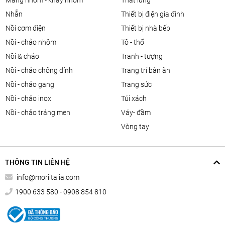
màng nhôm - khay nhôm
thắt lưng
nhẫn
thiết bị điện gia đình
nồi cơm điện
thiết bị nhà bếp
nồi - chảo nhôm
tô - thố
nồi & chảo
tranh - tượng
nồi - chảo chống dính
trang trí bàn ăn
nồi - chảo gang
trang sức
nồi - chảo inox
túi xách
nồi - chảo tráng men
váy- đầm
vòng tay
THÔNG TIN LIÊN HỆ
info@moriitalia.com
1900 633 580 - 0908 854 810