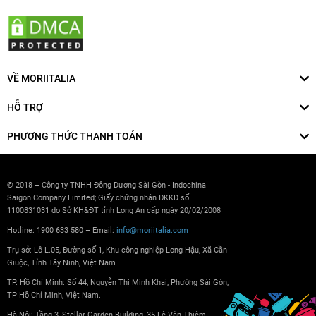
VỀ MORIITALIA
HỖ TRỢ
PHƯƠNG THỨC THANH TOÁN
© 2018 – Công ty TNHH Đông Dương Sài Gòn - Indochina
Saigon Company Limited; Giấy chứng nhận ĐKKD số
1100831031 do Sở KH&ĐT tỉnh Long An cấp ngày 20/02/2008
Hotline: 1900 633 580 – Email:
info@moriitalia.com
Trụ sở: Lô L.05, Đường số 1, Khu công nghiệp Long Hậu, Xã Cần
Giuộc, Tỉnh Tây Ninh, Việt Nam
TP. Hồ Chí Minh: Số 44, Nguyễn Thị Minh Khai, Phường Sài Gòn,
TP Hồ Chí Minh, Việt Nam.
Hà Nội: Tầng 3, Stellar Garden Building, 35 Lê Văn Thiêm,