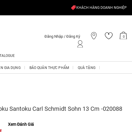
KHÁCH HÀNG DOANH NGHIỆP
Đăng Nhập / Đăng Ký
0
TALOGUE
ỆN GIA DỤNG
BẢO QUẢN THỰC PHẨM
QUÀ TẶNG
oku Santoku Carl Schmidt Sohn 13 Cm -020088
Xem Đánh Giá
₫