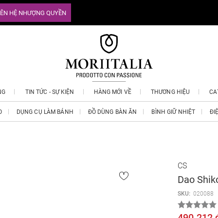
IÊN HỆ NHƯỢNG QUYỀN
NG
TIN TỨC - SỰ KIỆN
HÀNG MỚI VỀ
THƯƠNG HIỆU
CA
O
DỤNG CỤ LÀM BÁNH
ĐỒ DÙNG BÀN ĂN
BÌNH GIỮ NHIỆT
ĐI
CS
Dao Shik
SKU:
020088
490.212 