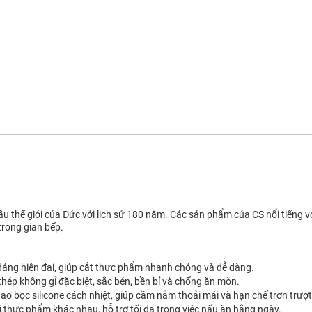
thế giới của Đức với lịch sử 180 năm. Các sản phẩm của CS nổi tiếng với 
trong gian bếp.
 dáng hiện đại, giúp cắt thực phẩm nhanh chóng và dễ dàng.
thép không gỉ đặc biệt, sắc bén, bền bỉ và chống ăn mòn.
ao bọc silicone cách nhiệt, giúp cầm nắm thoải mái và hạn chế trơn trượt
ại thực phẩm khác nhau, hỗ trợ tối đa trong việc nấu ăn hằng ngày.