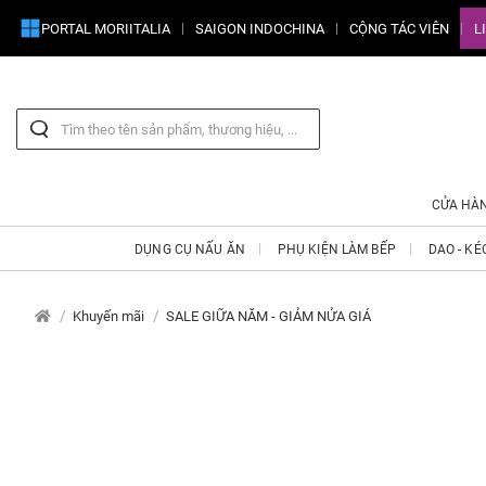
PORTAL MORIITALIA
SAIGON INDOCHINA
CỘNG TÁC VIÊN
L
CỬA HÀ
DỤNG CỤ NẤU ĂN
PHỤ KIỆN LÀM BẾP
DAO - KÉ
Khuyến mãi
SALE GIỮA NĂM - GIẢM NỬA GIÁ