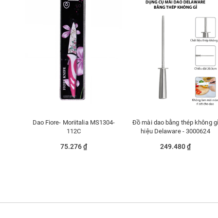
Dao Fiore- Moriitalia MS1304-
Đồ mài dao bằng thép không g
112C
hiệu Delaware - 3000624
75.276 ₫
249.480 ₫