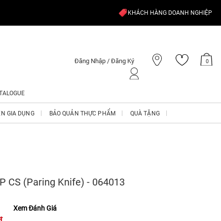
KHÁCH HÀNG DOANH NGHIỆP
Đăng Nhập / Đăng Ký
0
TALOGUE
ỆN GIA DỤNG
BẢO QUẢN THỰC PHẨM
QUÀ TẶNG
 CS (Paring Knife) - 064013
Xem Đánh Giá
₫