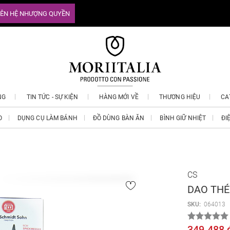
IÊN HỆ NHƯỢNG QUYỀN
NG
TIN TỨC - SỰ KIỆN
HÀNG MỚI VỀ
THƯƠNG HIỆU
CA
O
DỤNG CỤ LÀM BÁNH
ĐỒ DÙNG BÀN ĂN
BÌNH GIỮ NHIỆT
ĐI
CS
DAO THÉP
SKU:
064013
349.488 