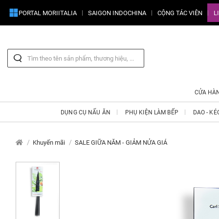
PORTAL MORIITALIA
SAIGON INDOCHINA
CỘNG TÁC VIÊN
L
CỬA HÀ
DỤNG CỤ NẤU ĂN
PHỤ KIỆN LÀM BẾP
DAO - KÉ
Khuyến mãi
SALE GIỮA NĂM - GIẢM NỬA GIÁ