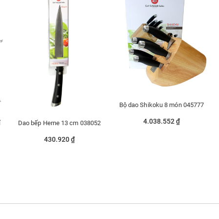
Bộ dao Shikoku 8 món 045777
4.038.552 ₫
ỉ
Dao bếp Herne 13 cm 038052
430.920 ₫