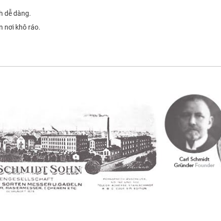
h dễ dàng.
 nơi khô ráo.