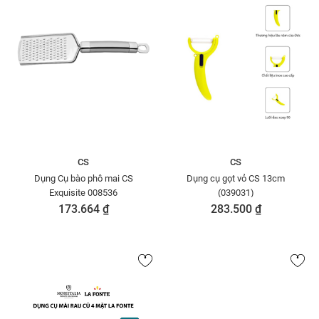
CS
CS
Dụng Cụ bào phô mai CS
Dụng cụ gọt vỏ CS 13cm
Exquisite 008536
(039031)
173.664 ₫
283.500 ₫