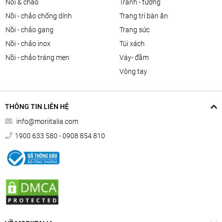
nồi & chảo
tranh - tượng
nồi - chảo chống dính
trang trí bàn ăn
nồi - chảo gang
trang sức
nồi - chảo inox
túi xách
nồi - chảo tráng men
váy- đầm
vòng tay
THÔNG TIN LIÊN HỆ
info@moriitalia.com
1900 633 580 - 0908 854 810