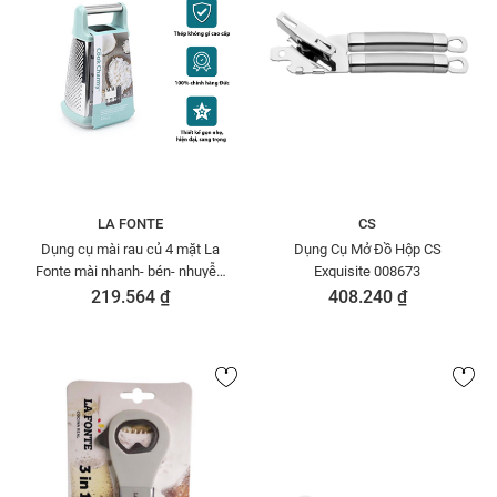
LA FONTE
CS
Dụng cụ mài rau củ 4 mặt La
Dụng Cụ Mở Đồ Hộp CS
Fonte mài nhanh- bén- nhuyễn
Exquisite 008673
Moriitalia 006552
219.564 ₫
408.240 ₫