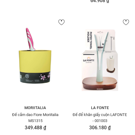
64.908 ₫
MORIITALIA
LA FONTE
Đế cắm dao Fiore Moriitalia
Đế để khăn giấy cuộn LAFONTE
MS1315
- 001003
349.488 ₫
306.180 ₫