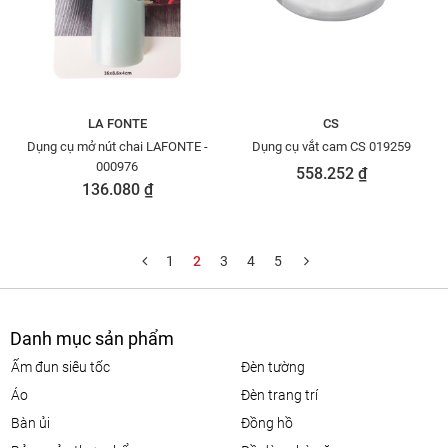
LA FONTE
CS
Dụng cụ mở nút chai LAFONTE -
Dụng cụ vắt cam CS 019259
000976
558.252 ₫
136.080 ₫
1
2
3
4
5
Danh mục sản phẩm
ấm đun siêu tốc
đèn tường
áo
đèn trang trí
bàn ủi
đồng hồ