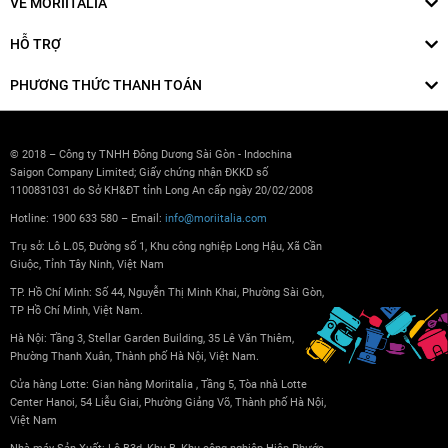
VỀ MORIITALIA
HỖ TRỢ
PHƯƠNG THỨC THANH TOÁN
© 2018 – Công ty TNHH Đông Dương Sài Gòn - Indochina
Saigon Company Limited; Giấy chứng nhận ĐKKD số
1100831031 do Sở KH&ĐT tỉnh Long An cấp ngày 20/02/2008
Hotline: 1900 633 580 – Email:
info@moriitalia.com
Trụ sở: Lô L.05, Đường số 1, Khu công nghiệp Long Hậu, Xã Cần
Giuộc, Tỉnh Tây Ninh, Việt Nam
TP. Hồ Chí Minh: Số 44, Nguyễn Thị Minh Khai, Phường Sài Gòn,
TP Hồ Chí Minh, Việt Nam.
Hà Nội: Tầng 3, Stellar Garden Building, 35 Lê Văn Thiêm,
Phường Thanh Xuân, Thành phố Hà Nội, Việt Nam.
Cửa hàng Lotte: Gian hàng Moriitalia , Tầng 5, Tòa nhà Lotte
Center Hanoi, 54 Liễu Giai, Phường Giảng Võ, Thành phố Hà Nội,
Việt Nam