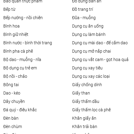
bảo quản thực phẩm
đồ dùng bàn ăn
bếp từ
đồ trang trí
bếp nướng - nồi chiên
đũa - muỗng
bình hoa
dụng cụ ăn uống
bình giữ nhiệt
dụng cụ làm bánh
bình nước - bình thời trang
dụng cụ mài dao - đế cắm dao
bình pha cà phê
dụng cụ mở nắp chai
bộ dao - muỗng - nĩa
dụng cụ vắt cam - gọt hoa quả
bộ dụng cụ trẻ em
dụng cụ xay tiêu
bộ nồi - chảo
dụng cụ xay các loại
bông tai
giấy chống dính
dao - kéo
giấy than
dây chuyền
giấy thấm dầu
đá quý - điêu khắc
giấy thấm lọc cà phê
đèn bàn
khăn giấy ăn
đèn chùm
khăn trải bàn