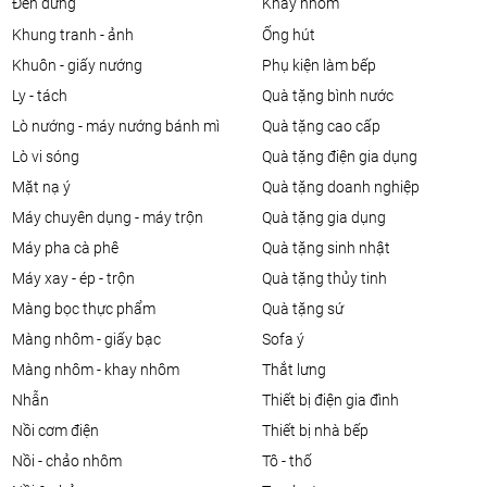
đèn đứng
khay nhôm
khung tranh - ảnh
ống hút
khuôn - giấy nướng
phụ kiện làm bếp
ly - tách
quà tặng bình nước
lò nướng - máy nướng bánh mì
quà tặng cao cấp
lò vi sóng
quà tặng điện gia dụng
mặt nạ ý
quà tặng doanh nghiệp
máy chuyên dụng - máy trộn
quà tặng gia dụng
máy pha cà phê
quà tặng sinh nhật
máy xay - ép - trộn
quà tặng thủy tinh
màng bọc thực phẩm
quà tặng sứ
màng nhôm - giấy bạc
sofa ý
màng nhôm - khay nhôm
thắt lưng
nhẫn
thiết bị điện gia đình
nồi cơm điện
thiết bị nhà bếp
nồi - chảo nhôm
tô - thố