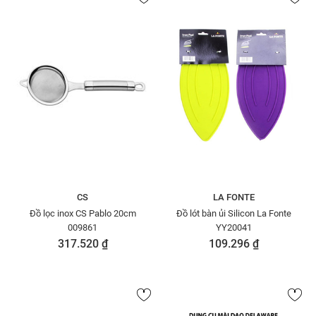
CS
LA FONTE
Đồ lọc inox CS Pablo 20cm
Đồ lót bàn ủi Silicon La Fonte
009861
YY20041
317.520 ₫
109.296 ₫