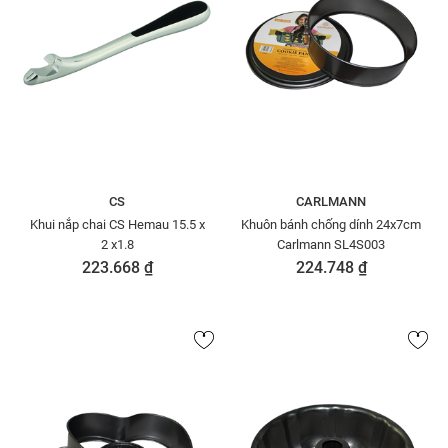
CS
CARLMANN
Khui nắp chai CS Hemau 15.5 x
Khuôn bánh chống dính 24x7cm
2 x1.8
Carlmann SL4S003
223.668 ₫
224.748 ₫