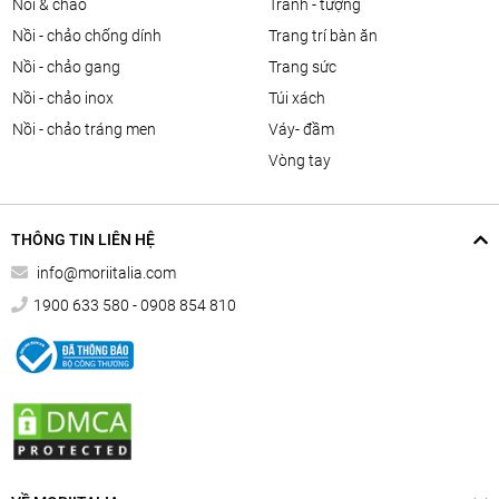
nồi & chảo
tranh - tượng
nồi - chảo chống dính
trang trí bàn ăn
nồi - chảo gang
trang sức
nồi - chảo inox
túi xách
nồi - chảo tráng men
váy- đầm
vòng tay
THÔNG TIN LIÊN HỆ
info@moriitalia.com
1900 633 580 - 0908 854 810