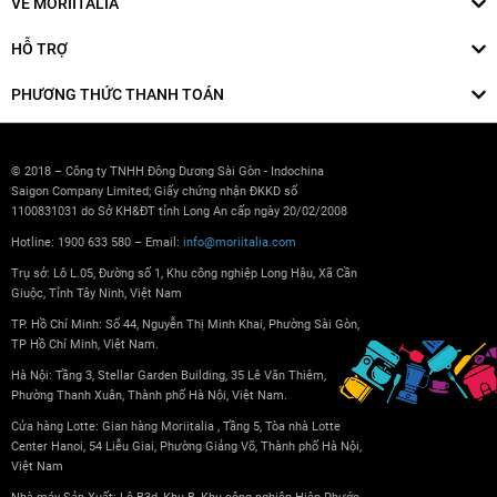
VỀ MORIITALIA
HỖ TRỢ
PHƯƠNG THỨC THANH TOÁN
© 2018 – Công ty TNHH Đông Dương Sài Gòn - Indochina
Saigon Company Limited; Giấy chứng nhận ĐKKD số
1100831031 do Sở KH&ĐT tỉnh Long An cấp ngày 20/02/2008
Hotline: 1900 633 580 – Email:
info@moriitalia.com
Trụ sở: Lô L.05, Đường số 1, Khu công nghiệp Long Hậu, Xã Cần
Giuộc, Tỉnh Tây Ninh, Việt Nam
TP. Hồ Chí Minh: Số 44, Nguyễn Thị Minh Khai, Phường Sài Gòn,
TP Hồ Chí Minh, Việt Nam.
Hà Nội: Tầng 3, Stellar Garden Building, 35 Lê Văn Thiêm,
Phường Thanh Xuân, Thành phố Hà Nội, Việt Nam.
Cửa hàng Lotte: Gian hàng Moriitalia , Tầng 5, Tòa nhà Lotte
Center Hanoi, 54 Liễu Giai, Phường Giảng Võ, Thành phố Hà Nội,
Việt Nam