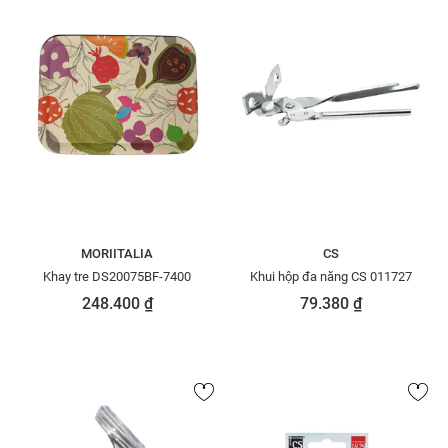
MORIITALIA
CS
Khay tre DS20075BF-7400
Khui hộp đa năng CS 011727
248.400 ₫
79.380 ₫