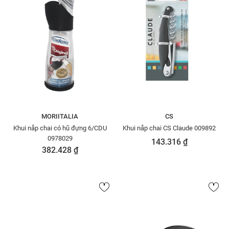
MORIITALIA
CS
Khui nắp chai có hũ đựng 6/CDU
Khui nắp chai CS Claude 009892
0978029
143.316 ₫
382.428 ₫