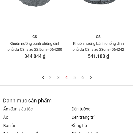
CS
CS
Khuôn nướng bánh chống dính
Khuôn nướng bánh chống dính
phủ đá CS, size 22.5cm - 064280
phủ đá CS, size 23cm - 064242
344.844 ₫
541.188 ₫
2
3
4
5
6
Danh mục sản phẩm
ấm đun siêu tốc
đèn tường
áo
đèn trang trí
bàn ủi
đồng hồ