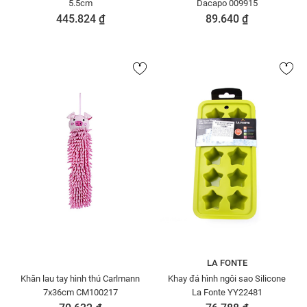
5.5cm
Dacapo 009915
445.824 ₫
89.640 ₫
LA FONTE
Khăn lau tay hình thú Carlmann
Khay đá hình ngôi sao Silicone
7x36cm CM100217
La Fonte YY22481