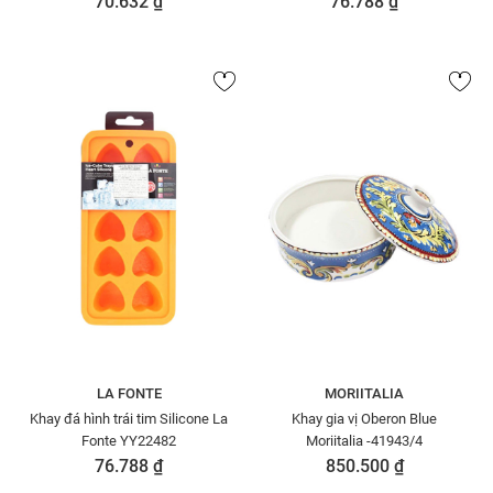
70.632 ₫
76.788 ₫
LA FONTE
MORIITALIA
Khay đá hình trái tim Silicone La
Khay gia vị Oberon Blue
Fonte YY22482
Moriitalia -41943/4
76.788 ₫
850.500 ₫