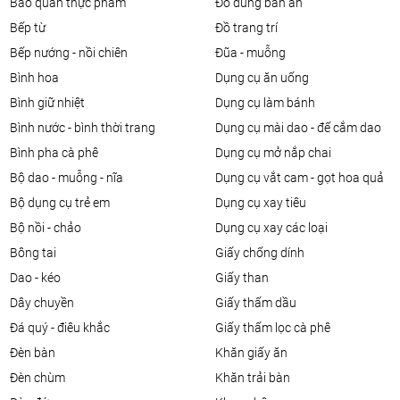
bảo quản thực phẩm
đồ dùng bàn ăn
bếp từ
đồ trang trí
bếp nướng - nồi chiên
đũa - muỗng
bình hoa
dụng cụ ăn uống
bình giữ nhiệt
dụng cụ làm bánh
bình nước - bình thời trang
dụng cụ mài dao - đế cắm dao
bình pha cà phê
dụng cụ mở nắp chai
bộ dao - muỗng - nĩa
dụng cụ vắt cam - gọt hoa quả
bộ dụng cụ trẻ em
dụng cụ xay tiêu
bộ nồi - chảo
dụng cụ xay các loại
bông tai
giấy chống dính
dao - kéo
giấy than
dây chuyền
giấy thấm dầu
đá quý - điêu khắc
giấy thấm lọc cà phê
đèn bàn
khăn giấy ăn
đèn chùm
khăn trải bàn