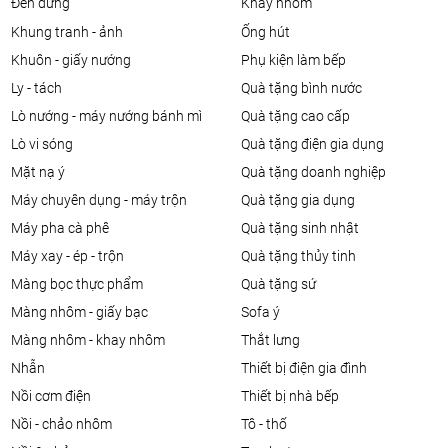
đèn đứng
khay nhôm
khung tranh - ảnh
ống hút
khuôn - giấy nướng
phụ kiện làm bếp
ly - tách
quà tặng bình nước
lò nướng - máy nướng bánh mì
quà tặng cao cấp
lò vi sóng
quà tặng điện gia dụng
mặt nạ ý
quà tặng doanh nghiệp
máy chuyên dụng - máy trộn
quà tặng gia dụng
máy pha cà phê
quà tặng sinh nhật
máy xay - ép - trộn
quà tặng thủy tinh
màng bọc thực phẩm
quà tặng sứ
màng nhôm - giấy bạc
sofa ý
màng nhôm - khay nhôm
thắt lưng
nhẫn
thiết bị điện gia đình
nồi cơm điện
thiết bị nhà bếp
nồi - chảo nhôm
tô - thố