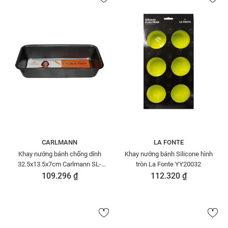
CARLMANN
LA FONTE
Khay nướng bánh chống dính
Khay nướng bánh Silicone hình
32.5x13.5x7cm Carlmann SL-
tròn La Fonte YY20032
L001
109.296 ₫
112.320 ₫