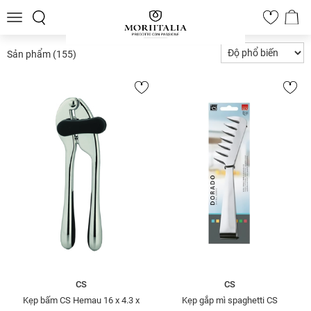
Toggle
0
navigation
Sản phẩm
(155)
CS
CS
Kẹp bấm CS Hemau 16 x 4.3 x
Kẹp gắp mì spaghetti CS