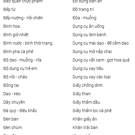
bảo quản thực phẩm
đồ dùng bàn ăn
bếp từ
đồ trang trí
bếp nướng - nồi chiên
đũa - muỗng
bình hoa
dụng cụ ăn uống
bình giữ nhiệt
dụng cụ làm bánh
bình nước - bình thời trang
dụng cụ mài dao - đế cắm dao
bình pha cà phê
dụng cụ mở nắp chai
bộ dao - muỗng - nĩa
dụng cụ vắt cam - gọt hoa quả
bộ dụng cụ trẻ em
dụng cụ xay tiêu
bộ nồi - chảo
dụng cụ xay các loại
bông tai
giấy chống dính
dao - kéo
giấy than
dây chuyền
giấy thấm dầu
đá quý - điêu khắc
giấy thấm lọc cà phê
đèn bàn
khăn giấy ăn
đèn chùm
khăn trải bàn