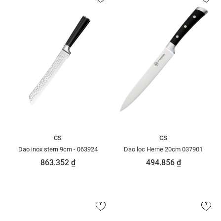
CS
CS
Dao inox stern 9cm - 063924
Dao lọc Herne 20cm 037901
863.352 ₫
494.856 ₫