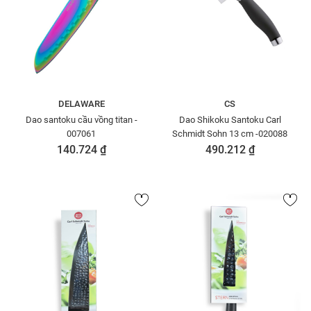
DELAWARE
CS
Dao santoku cầu vồng titan -
Dao Shikoku Santoku Carl
007061
Schmidt Sohn 13 cm -020088
140.724 ₫
490.212 ₫