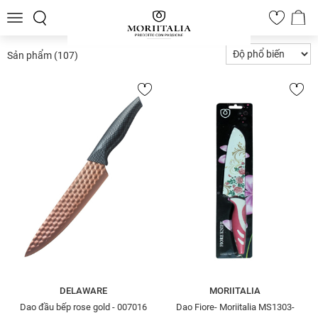
Toggle
0
navigation
Sản phẩm
(107)
DELAWARE
MORIITALIA
Dao đầu bếp rose gold - 007016
Dao Fiore- Moriitalia MS1303-