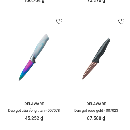
106.704 ₫
75.276 ₫
DELAWARE
DELAWARE
Dao gọt cầu vồng titan - 007078
Dao gọt rose gold - 007023
45.252 ₫
87.588 ₫