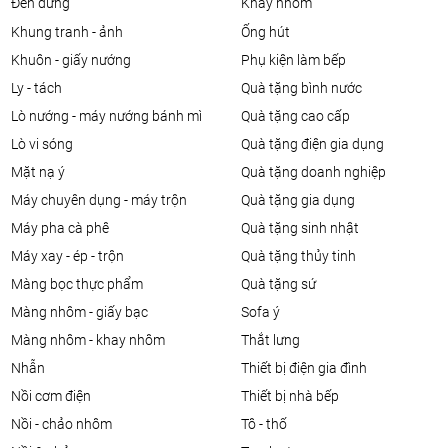
đèn đứng
khay nhôm
khung tranh - ảnh
ống hút
khuôn - giấy nướng
phụ kiện làm bếp
ly - tách
quà tặng bình nước
lò nướng - máy nướng bánh mì
quà tặng cao cấp
lò vi sóng
quà tặng điện gia dụng
mặt nạ ý
quà tặng doanh nghiệp
máy chuyên dụng - máy trộn
quà tặng gia dụng
máy pha cà phê
quà tặng sinh nhật
máy xay - ép - trộn
quà tặng thủy tinh
màng bọc thực phẩm
quà tặng sứ
màng nhôm - giấy bạc
sofa ý
màng nhôm - khay nhôm
thắt lưng
nhẫn
thiết bị điện gia đình
nồi cơm điện
thiết bị nhà bếp
nồi - chảo nhôm
tô - thố