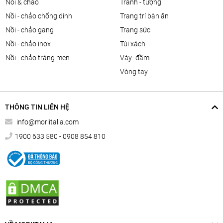
nồi & chảo
tranh - tượng
nồi - chảo chống dính
trang trí bàn ăn
nồi - chảo gang
trang sức
nồi - chảo inox
túi xách
nồi - chảo tráng men
váy- đầm
vòng tay
THÔNG TIN LIÊN HỆ
info@moriitalia.com
1900 633 580 - 0908 854 810