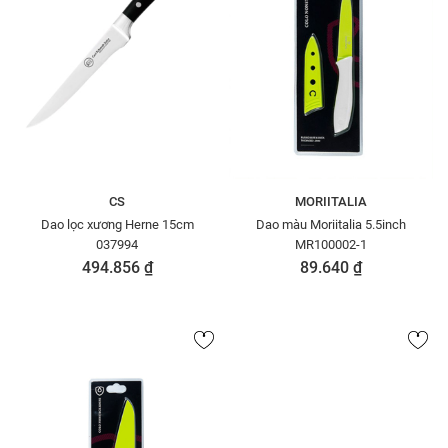
CS
MORIITALIA
Dao lọc xương Herne 15cm
Dao màu Moriitalia 5.5inch
037994
MR100002-1
494.856 ₫
89.640 ₫