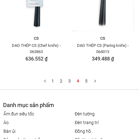
CS
CS
DAO THÉP CS (Chef knife) -
DAO THÉP CS (Paring knife) -
063863
064013
636.552 ₫
349.488 ₫
1
2
3
4
5
Danh mục sản phẩm
ấm đun siêu tốc
đèn tường
áo
đèn trang trí
bàn ủi
đồng hồ