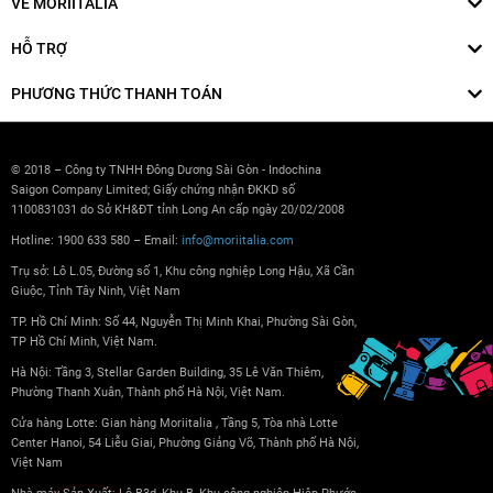
VỀ MORIITALIA
HỖ TRỢ
PHƯƠNG THỨC THANH TOÁN
© 2018 – Công ty TNHH Đông Dương Sài Gòn - Indochina
Saigon Company Limited; Giấy chứng nhận ĐKKD số
1100831031 do Sở KH&ĐT tỉnh Long An cấp ngày 20/02/2008
Hotline: 1900 633 580 – Email:
info@moriitalia.com
Trụ sở: Lô L.05, Đường số 1, Khu công nghiệp Long Hậu, Xã Cần
Giuộc, Tỉnh Tây Ninh, Việt Nam
TP. Hồ Chí Minh: Số 44, Nguyễn Thị Minh Khai, Phường Sài Gòn,
TP Hồ Chí Minh, Việt Nam.
Hà Nội: Tầng 3, Stellar Garden Building, 35 Lê Văn Thiêm,
Phường Thanh Xuân, Thành phố Hà Nội, Việt Nam.
Cửa hàng Lotte: Gian hàng Moriitalia , Tầng 5, Tòa nhà Lotte
Center Hanoi, 54 Liễu Giai, Phường Giảng Võ, Thành phố Hà Nội,
Việt Nam