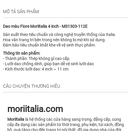
MÔ TẢ SẢN PHẨM
Dao màu Fiore Moriitalia 4 inch - MS1303-112E
Sản xuất theo tiêu chuẩn và công nghệ truyền thống của Italia.
Hoa văn trang trí bên trong nên không bị mờ khi sử dụng.
Đảm bảo tiêu chuẩn khắt khe về vệ sinh thực phẩm.
Thông tin sản phẩm:
- Thành phần: Thép không gỉ cao cấp.
- Lưỡi dao chống dính, giúp bạn dễ vệ sinh lưỡi dao
- Kích thước lưỡi dao: 4 inch ~ 11 cm
CÂU CHUYỆN THƯƠNG HIỆU
moriitalia.com
Moriitalia
là hệ thống các cửa hàng sang trọng, đẳng cấp, cung
cấp đa dạng các sản phẩm từ thời trang, phụ kiện, túi xách, đồng
hồ, quà tăng cho đến trang trí nội thất, đồ gia dụng nhà cửa đời