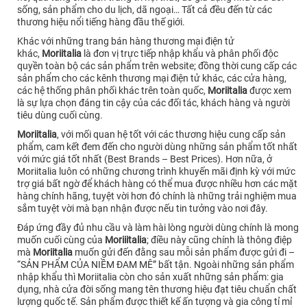
sống, sản phẩm cho du lịch, dã ngoại… Tất cả đều đến từ các
thương hiệu nổi tiếng hàng đầu thế giới.
Khác với những trang bán hàng thương mại điện tử
khác,
Moriitalia
là đơn vị trực tiếp nhập khẩu và phân phối độc
quyền toàn bộ các sản phẩm trên website; đồng thời cung cấp các
sản phẩm cho các kênh thương mại điện tử khác, các cửa hàng,
các hệ thống phân phối khác trên toàn quốc,
Moriitalia
được xem
là sự lựa chọn đáng tin cậy của các đối tác, khách hàng và người
tiêu dùng cuối cùng.
Moriitalia
, với mối quan hệ tốt với các thương hiệu cung cấp sản
phẩm, cam kết đem đến cho người dùng những sản phẩm tốt nhất
với mức giá tốt nhất (Best Brands – Best Prices). Hơn nữa, ở
Moriitalia luôn có những chương trình khuyến mãi định kỳ với mức
trợ giá bất ngờ để khách hàng có thể mua được nhiều hơn các mặt
hàng chính hãng, tuyệt vời hơn đó chính là những trải nghiệm mua
sắm tuyệt vời mà bạn nhận được nếu tin tưởng vào nơi đây.
Đáp ứng đầy đủ nhu cầu và làm hài lòng người dùng chính là mong
muốn cuối cùng của
Moriiitalia
; điều này cũng chính là thông điệp
mà
Moriitalia
muốn gửi đến đằng sau mỗi sản phẩm được gửi đi –
“SẢN PHẨM CỦA NIỀM ĐAM MÊ” bất tận. Ngoài những sản phẩm
nhập khẩu thì Moriitalia còn cho sản xuất những sản phẩm: gia
dụng, nhà cửa đời sống mang tên thương hiệu đạt tiêu chuẩn chất
lượng quốc tế. Sản phẩm được thiết kế ấn tượng và gia công tỉ mỉ