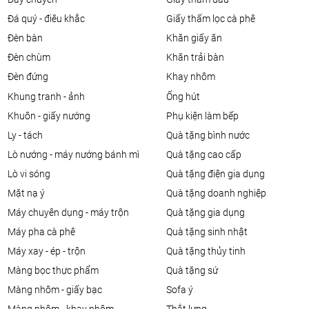
đá quý - điêu khắc
giấy thấm lọc cà phê
đèn bàn
khăn giấy ăn
đèn chùm
khăn trải bàn
đèn đứng
khay nhôm
khung tranh - ảnh
ống hút
khuôn - giấy nướng
phụ kiện làm bếp
ly - tách
quà tặng bình nước
lò nướng - máy nướng bánh mì
quà tặng cao cấp
lò vi sóng
quà tặng điện gia dụng
mặt nạ ý
quà tặng doanh nghiệp
máy chuyên dụng - máy trộn
quà tặng gia dụng
máy pha cà phê
quà tặng sinh nhật
máy xay - ép - trộn
quà tặng thủy tinh
màng bọc thực phẩm
quà tặng sứ
màng nhôm - giấy bạc
sofa ý