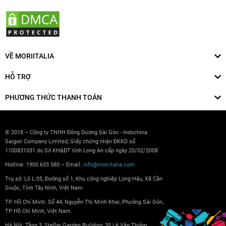
VỀ MORIITALIA
HỖ TRỢ
PHƯƠNG THỨC THANH TOÁN
© 2018 – Công ty TNHH Đông Dương Sài Gòn - Indochina
Saigon Company Limited; Giấy chứng nhận ĐKKD số
1100831031 do Sở KH&ĐT tỉnh Long An cấp ngày 20/02/2008
Hotline: 1900 633 580 – Email:
info@moriitalia.com
Trụ sở: Lô L.05, Đường số 1, Khu công nghiệp Long Hậu, Xã Cần
Giuộc, Tỉnh Tây Ninh, Việt Nam
TP. Hồ Chí Minh: Số 44, Nguyễn Thị Minh Khai, Phường Sài Gòn,
TP Hồ Chí Minh, Việt Nam.
Hà Nội: Tầng 3, Stellar Garden Building, 35 Lê Văn Thiêm,