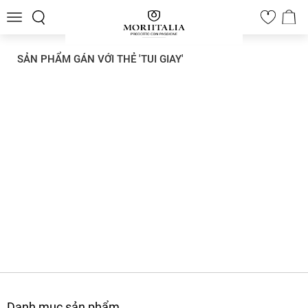
Toggle
0
navigation
SẢN PHẨM GÁN VỚI THẺ 'TUI GIAY'
Danh mục sản phẩm