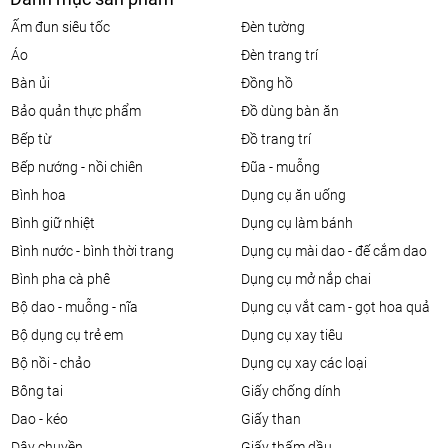
ấm đun siêu tốc
đèn tường
áo
đèn trang trí
bàn ủi
đồng hồ
bảo quản thực phẩm
đồ dùng bàn ăn
bếp từ
đồ trang trí
bếp nướng - nồi chiên
đũa - muỗng
bình hoa
dụng cụ ăn uống
bình giữ nhiệt
dụng cụ làm bánh
bình nước - bình thời trang
dụng cụ mài dao - đế cắm dao
bình pha cà phê
dụng cụ mở nắp chai
bộ dao - muỗng - nĩa
dụng cụ vắt cam - gọt hoa quả
bộ dụng cụ trẻ em
dụng cụ xay tiêu
bộ nồi - chảo
dụng cụ xay các loại
bông tai
giấy chống dính
dao - kéo
giấy than
dây chuyền
giấy thấm dầu