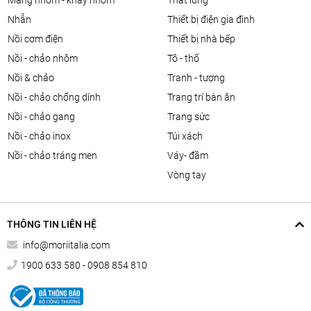
màng nhôm - khay nhôm
thắt lưng
nhẫn
thiết bị điện gia đình
nồi cơm điện
thiết bị nhà bếp
nồi - chảo nhôm
tô - thố
nồi & chảo
tranh - tượng
nồi - chảo chống dính
trang trí bàn ăn
nồi - chảo gang
trang sức
nồi - chảo inox
túi xách
nồi - chảo tráng men
váy- đầm
vòng tay
THÔNG TIN LIÊN HỆ
info@moriitalia.com
1900 633 580 - 0908 854 810