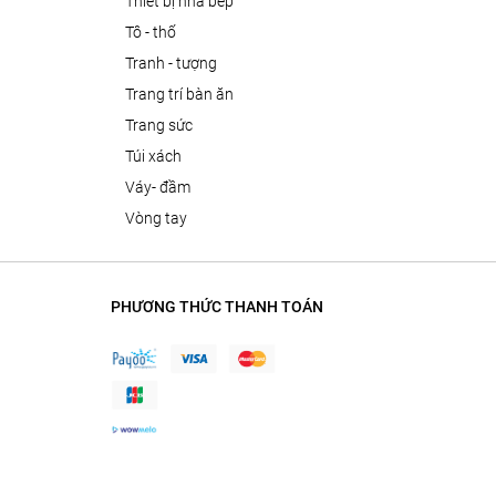
thiết bị nhà bếp
tô - thố
tranh - tượng
trang trí bàn ăn
trang sức
túi xách
váy- đầm
vòng tay
PHƯƠNG THỨC THANH TOÁN