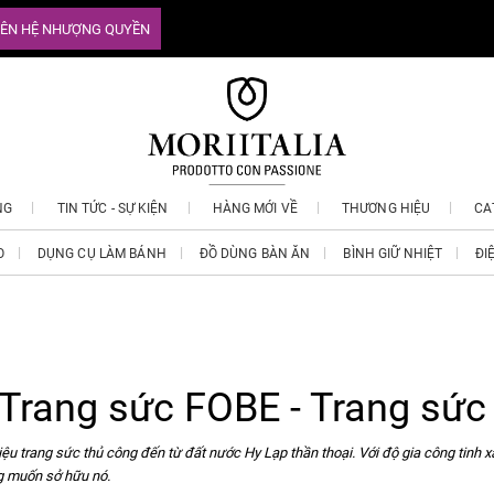
IÊN HỆ NHƯỢNG QUYỀN
NG
TIN TỨC - SỰ KIỆN
HÀNG MỚI VỀ
THƯƠNG HIỆU
CA
O
DỤNG CỤ LÀM BÁNH
ĐỒ DÙNG BÀN ĂN
BÌNH GIỮ NHIỆT
ĐI
Trang sức FOBE - Trang sức
ệu trang sức thủ công đến từ đất nước Hy Lạp thần thoại. Với độ gia công tinh
ng muốn sở hữu nó.