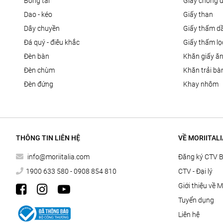
bông tai
giấy chống 
dao - kéo
giấy than
dây chuyền
giấy thấm d
đá quý - điêu khắc
giấy thấm l
đèn bàn
khăn giấy ă
đèn chùm
khăn trải bà
đèn đứng
khay nhôm
THÔNG TIN LIÊN HỆ
VỀ MORIITALI
info@moriitalia.com
Đăng ký CTV 
1900 633 580 - 0908 854 810
CTV - Đại lý
Giới thiệu về M
Tuyển dụng
Liên hệ