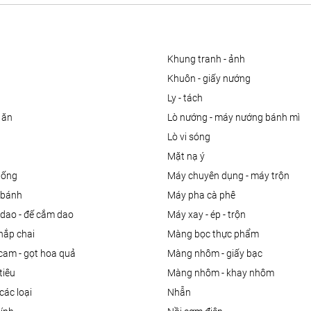
khung tranh - ảnh
khuôn - giấy nướng
ly - tách
 ăn
lò nướng - máy nướng bánh mì
lò vi sóng
mặt nạ ý
uống
máy chuyên dụng - máy trộn
m bánh
máy pha cà phê
 dao - đế cắm dao
máy xay - ép - trộn
nắp chai
màng bọc thực phẩm
 cam - gọt hoa quả
màng nhôm - giấy bạc
tiêu
màng nhôm - khay nhôm
các loại
nhẫn