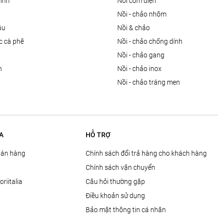
dính
nồi cơm điện
nồi - chảo nhôm
ầu
nồi & chảo
ọc cà phê
nồi - chảo chống dính
n
nồi - chảo gang
n
nồi - chảo inox
nồi - chảo tráng men
A
HỖ TRỢ
Bán hàng
Chính sách đổi trả hàng cho khách hàng
Chính sách vận chuyển
oriitalia
Câu hỏi thường gặp
Điều khoản sử dụng
Bảo mật thông tin cá nhân