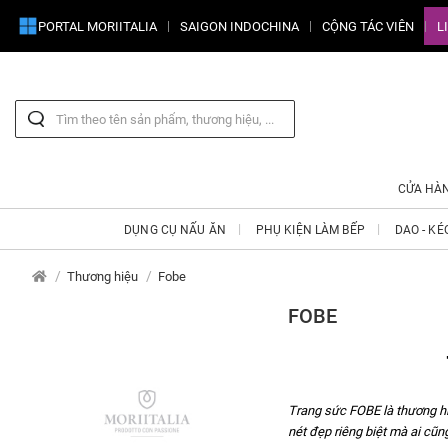
PORTAL MORIITALIA
SAIGON INDOCHINA
CỘNG TÁC VIÊN
L
CỬA HÀ
DỤNG CỤ NẤU ĂN
PHỤ KIỆN LÀM BẾP
DAO - KÉ
Thương hiệu
Fobe
FOBE
Trang sức FOBE là thương hi
nét đẹp riêng biệt mà ai cũ