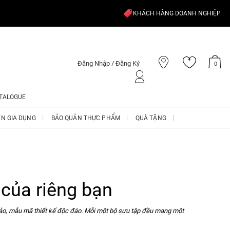
KHÁCH HÀNG DOANH NGHIỆP
Đăng Nhập / Đăng Ký
0
TALOGUE
ỆN GIA DỤNG
BẢO QUẢN THỰC PHẨM
QUÀ TẶNG
 của riêng bạn
 xảo, mẫu mã thiết kế độc đáo. Mỗi một bộ sưu tập đều mang một