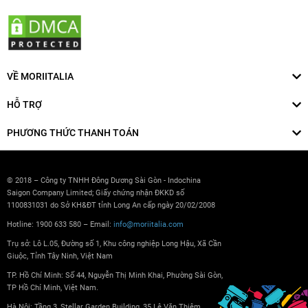
VỀ MORIITALIA
HỖ TRỢ
PHƯƠNG THỨC THANH TOÁN
© 2018 – Công ty TNHH Đông Dương Sài Gòn - Indochina
Saigon Company Limited; Giấy chứng nhận ĐKKD số
1100831031 do Sở KH&ĐT tỉnh Long An cấp ngày 20/02/2008
Hotline: 1900 633 580 – Email:
info@moriitalia.com
Trụ sở: Lô L.05, Đường số 1, Khu công nghiệp Long Hậu, Xã Cần
Giuộc, Tỉnh Tây Ninh, Việt Nam
TP. Hồ Chí Minh: Số 44, Nguyễn Thị Minh Khai, Phường Sài Gòn,
TP Hồ Chí Minh, Việt Nam.
Hà Nội: Tầng 3, Stellar Garden Building, 35 Lê Văn Thiêm,