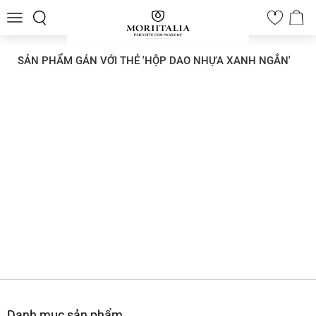
Toggle
0
navigation
SẢN PHẨM GÁN VỚI THẺ 'HỘP DAO NHỰA XANH NGẮN'
Danh mục sản phẩm