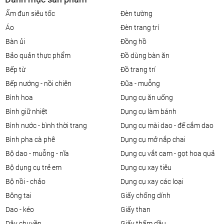
ấm đun siêu tốc
đèn tường
áo
đèn trang trí
bàn ủi
đồng hồ
bảo quản thực phẩm
đồ dùng bàn ăn
bếp từ
đồ trang trí
bếp nướng - nồi chiên
đũa - muỗng
bình hoa
dụng cụ ăn uống
bình giữ nhiệt
dụng cụ làm bánh
bình nước - bình thời trang
dụng cụ mài dao - đế cắm dao
bình pha cà phê
dụng cụ mở nắp chai
bộ dao - muỗng - nĩa
dụng cụ vắt cam - gọt hoa quả
bộ dụng cụ trẻ em
dụng cụ xay tiêu
bộ nồi - chảo
dụng cụ xay các loại
bông tai
giấy chống dính
dao - kéo
giấy than
dây chuyền
giấy thấm dầu