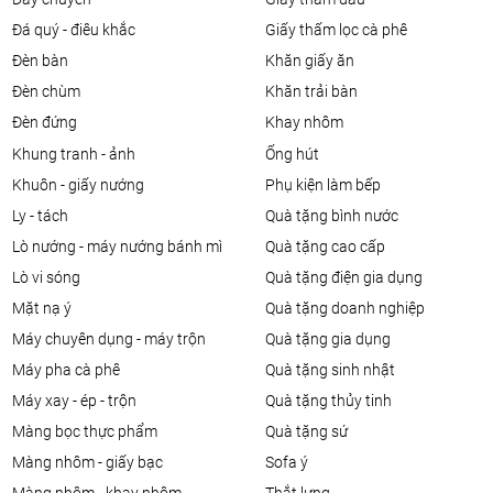
đá quý - điêu khắc
giấy thấm lọc cà phê
đèn bàn
khăn giấy ăn
đèn chùm
khăn trải bàn
đèn đứng
khay nhôm
khung tranh - ảnh
ống hút
khuôn - giấy nướng
phụ kiện làm bếp
ly - tách
quà tặng bình nước
lò nướng - máy nướng bánh mì
quà tặng cao cấp
lò vi sóng
quà tặng điện gia dụng
mặt nạ ý
quà tặng doanh nghiệp
máy chuyên dụng - máy trộn
quà tặng gia dụng
máy pha cà phê
quà tặng sinh nhật
máy xay - ép - trộn
quà tặng thủy tinh
màng bọc thực phẩm
quà tặng sứ
màng nhôm - giấy bạc
sofa ý