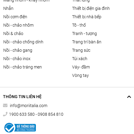
màng nhôm - khay nhôm
thắt lưng
nhẫn
thiết bị điện gia đình
nồi cơm điện
thiết bị nhà bếp
nồi - chảo nhôm
tô - thố
nồi & chảo
tranh - tượng
nồi - chảo chống dính
trang trí bàn ăn
nồi - chảo gang
trang sức
nồi - chảo inox
túi xách
nồi - chảo tráng men
váy- đầm
vòng tay
THÔNG TIN LIÊN HỆ
info@moriitalia.com
1900 633 580 - 0908 854 810