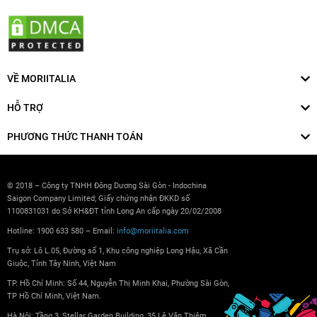
VỀ MORIITALIA
HỖ TRỢ
PHƯƠNG THỨC THANH TOÁN
© 2018 – Công ty TNHH Đông Dương Sài Gòn - Indochina
Saigon Company Limited; Giấy chứng nhận ĐKKD số
1100831031 do Sở KH&ĐT tỉnh Long An cấp ngày 20/02/2008
Hotline: 1900 633 580 – Email:
info@moriitalia.com
Trụ sở: Lô L.05, Đường số 1, Khu công nghiệp Long Hậu, Xã Cần
Giuộc, Tỉnh Tây Ninh, Việt Nam
TP. Hồ Chí Minh: Số 44, Nguyễn Thị Minh Khai, Phường Sài Gòn,
TP Hồ Chí Minh, Việt Nam.
Hà Nội: Tầng 3, Stellar Garden Building, 35 Lê Văn Thiêm,