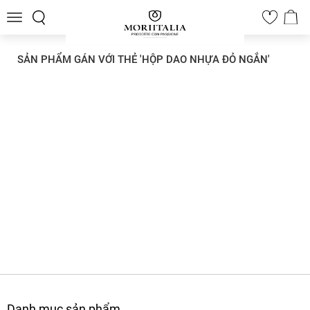
Toggle
0
navigation
SẢN PHẨM GÁN VỚI THẺ 'HỘP DAO NHỰA ĐỎ NGẮN'
Danh mục sản phẩm