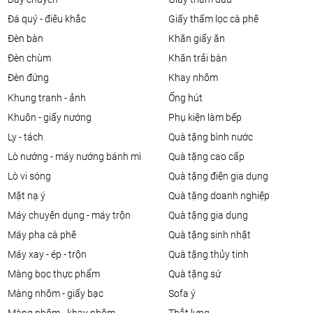
đá quý - điêu khắc
giấy thấm lọc cà phê
đèn bàn
khăn giấy ăn
đèn chùm
khăn trải bàn
đèn đứng
khay nhôm
khung tranh - ảnh
ống hút
khuôn - giấy nướng
phụ kiện làm bếp
ly - tách
quà tặng bình nước
lò nướng - máy nướng bánh mì
quà tặng cao cấp
lò vi sóng
quà tặng điện gia dụng
mặt nạ ý
quà tặng doanh nghiệp
máy chuyên dụng - máy trộn
quà tặng gia dụng
máy pha cà phê
quà tặng sinh nhật
máy xay - ép - trộn
quà tặng thủy tinh
màng bọc thực phẩm
quà tặng sứ
màng nhôm - giấy bạc
sofa ý