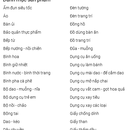
ấm đun siêu tốc
đèn tường
áo
đèn trang trí
bàn ủi
đồng hồ
bảo quản thực phẩm
đồ dùng bàn ăn
bếp từ
đồ trang trí
bếp nướng - nồi chiên
đũa - muỗng
bình hoa
dụng cụ ăn uống
bình giữ nhiệt
dụng cụ làm bánh
bình nước - bình thời trang
dụng cụ mài dao - đế cắm dao
bình pha cà phê
dụng cụ mở nắp chai
bộ dao - muỗng - nĩa
dụng cụ vắt cam - gọt hoa quả
bộ dụng cụ trẻ em
dụng cụ xay tiêu
bộ nồi - chảo
dụng cụ xay các loại
bông tai
giấy chống dính
dao - kéo
giấy than
dây chuyền
giấy thấm dầu