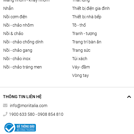
màng nhôm - khay nhôm
thắt lưng
nhẫn
thiết bị điện gia đình
nồi cơm điện
thiết bị nhà bếp
nồi - chảo nhôm
tô - thố
nồi & chảo
tranh - tượng
nồi - chảo chống dính
trang trí bàn ăn
nồi - chảo gang
trang sức
nồi - chảo inox
túi xách
nồi - chảo tráng men
váy- đầm
vòng tay
THÔNG TIN LIÊN HỆ
info@moriitalia.com
1900 633 580 - 0908 854 810