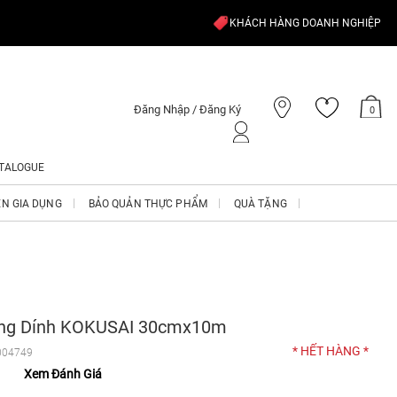
KHÁCH HÀNG DOANH NGHIỆP
Đăng Nhập / Đăng Ký
0
TALOGUE
ỆN GIA DỤNG
BẢO QUẢN THỰC PHẨM
QUÀ TẶNG
ống Dính KOKUSAI 30cmx10m
* HẾT HÀNG *
004749
Xem Đánh Giá