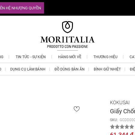
IÊN HỆ NHƯỢNG QUYỀN
NG
TIN TỨC - SỰ KIỆN
HÀNG MỚI VỀ
THƯƠNG HIỆU
CA
O
DỤNG CỤ LÀM BÁNH
ĐỒ DÙNG BÀN ĂN
BÌNH GIỮ NHIỆT
ĐI
KOKUSAI
Giấy Ch
SKU:
GCDD00
61.344 ₫