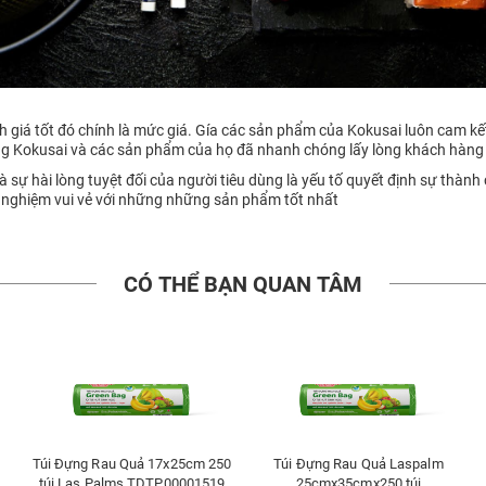
 giá tốt đó chính là mức giá. Gía các sản phẩm của Kokusai luôn cam kết 
ng Kokusai và các sản phẩm của họ đã nhanh chóng lấy lòng khách hàng 
sự hài lòng tuyệt đối của người tiêu dùng là yếu tố quyết định sự thành
 nghiệm vui vẻ với những những sản phẩm tốt nhất
CÓ THỂ BẠN QUAN TÂM
Túi Đựng Rau Quả 17x25cm 250
Túi Đựng Rau Quả Laspalm
túi Las Palms TDTP00001519
25cmx35cmx250 túi