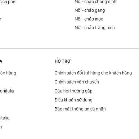
ọc cà phê
nồi - chảo chống dính
n
nồi - chảo gang
n
nồi - chảo inox
nồi - chảo tráng men
A
HỖ TRỢ
Bán hàng
Chính sách đổi trả hàng cho khách hàng
Chính sách vận chuyển
oriitalia
Câu hỏi thường gặp
Điều khoản sử dụng
Bảo mật thông tin cá nhân
talia
ện