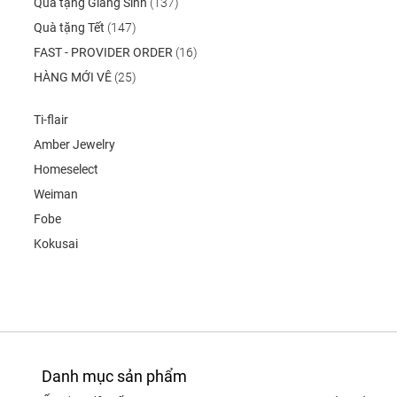
Quà tặng Giáng Sinh
(137)
Quà tặng Tết
(147)
FAST - PROVIDER ORDER
(16)
HÀNG MỚI VÊ
(25)
Ti-flair
Amber Jewelry
Homeselect
Weiman
Fobe
Kokusai
Danh mục sản phẩm