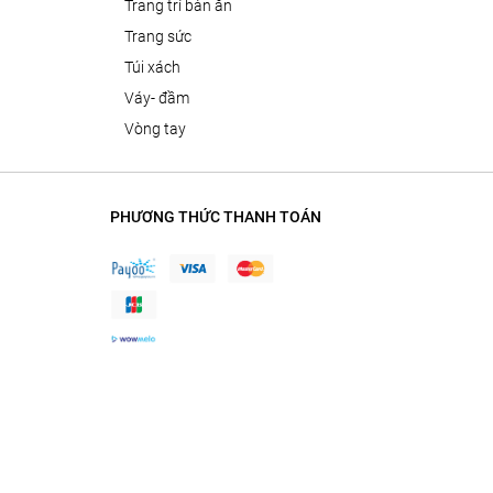
trang trí bàn ăn
trang sức
túi xách
váy- đầm
vòng tay
PHƯƠNG THỨC THANH TOÁN