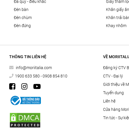
đá quý - điêu khắc
giấy thấm l
đèn bàn
khăn giấy ă
đèn chùm
khăn trải bà
đèn đứng
khay nhôm
THÔNG TIN LIÊN HỆ
VỀ MORIITALI
info@moriitalia.com
Đăng ký CTV 
1900 633 580 - 0908 854 810
CTV - Đại lý
Giới thiệu về M
Tuyển dụng
Liên hệ
Cửa hàng Morii
Tin tức - Sự ki