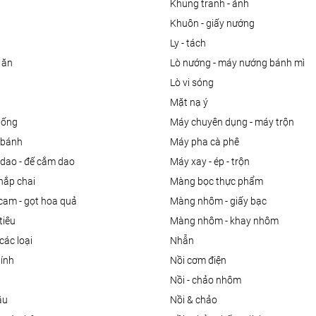
khung tranh - ảnh
khuôn - giấy nướng
ly - tách
 ăn
lò nướng - máy nướng bánh mì
lò vi sóng
mặt nạ ý
uống
máy chuyên dụng - máy trộn
m bánh
máy pha cà phê
 dao - đế cắm dao
máy xay - ép - trộn
nắp chai
màng bọc thực phẩm
 cam - gọt hoa quả
màng nhôm - giấy bạc
tiêu
màng nhôm - khay nhôm
các loại
nhẫn
dính
nồi cơm điện
nồi - chảo nhôm
ầu
nồi & chảo