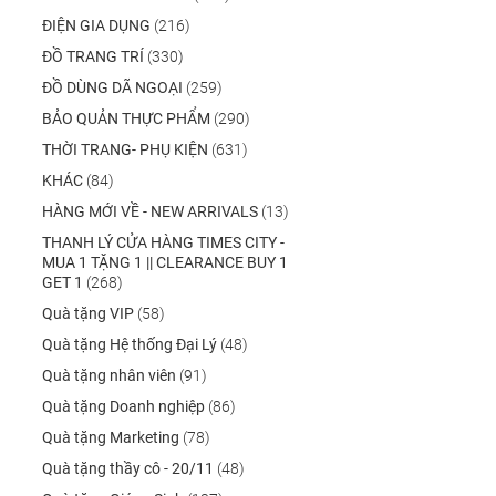
ĐIỆN GIA DỤNG
(216)
ĐỒ TRANG TRÍ
(330)
ĐỒ DÙNG DÃ NGOẠI
(259)
BẢO QUẢN THỰC PHẨM
(290)
THỜI TRANG- PHỤ KIỆN
(631)
KHÁC
(84)
HÀNG MỚI VỀ - NEW ARRIVALS
(13)
THANH LÝ CỬA HÀNG TIMES CITY -
MUA 1 TẶNG 1 || CLEARANCE BUY 1
GET 1
(268)
Quà tặng VIP
(58)
Quà tặng Hệ thống Đại Lý
(48)
Quà tặng nhân viên
(91)
Quà tặng Doanh nghiệp
(86)
Quà tặng Marketing
(78)
Quà tặng thầy cô - 20/11
(48)