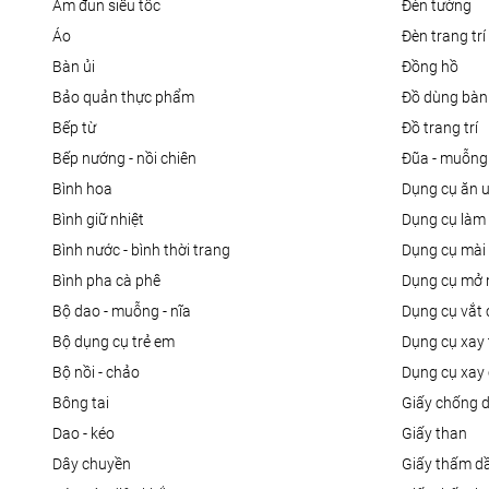
ấm đun siêu tốc
đèn tường
áo
đèn trang trí
bàn ủi
đồng hồ
bảo quản thực phẩm
đồ dùng bàn
bếp từ
đồ trang trí
bếp nướng - nồi chiên
đũa - muỗng
bình hoa
dụng cụ ăn 
bình giữ nhiệt
dụng cụ là
bình nước - bình thời trang
dụng cụ mài
bình pha cà phê
dụng cụ mở 
bộ dao - muỗng - nĩa
dụng cụ vắt
bộ dụng cụ trẻ em
dụng cụ xay 
bộ nồi - chảo
dụng cụ xay 
bông tai
giấy chống 
dao - kéo
giấy than
dây chuyền
giấy thấm d