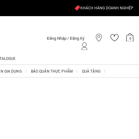
KHÁCH HÀNG DOANH NGHIỆP
Đăng Nhập / Đăng Ký
0
TALOGUE
ỆN GIA DỤNG
BẢO QUẢN THỰC PHẨM
QUÀ TẶNG