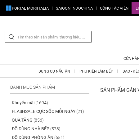
PORTAL MORIITALIA
SAIGON INDOCHINA
CỘNG TÁC VIÊN
L
CỬA HÀ
DỤNG CỤ NẤU ĂN
PHỤ KIỆN LÀM BẾP
DAO - KÉ
DANH MỤC SẢN PHẨM
SẢN PHẨM GÁN V
Khuyến mãi
(1694)
FLASHSALE CỰC SỐC MỖI NGÀY
(21)
QUÀ TẶNG
(856)
ĐỒ DÙNG NHÀ BẾP
(578)
ĐỒ DÙNG PHÒNG ĂN
(651)