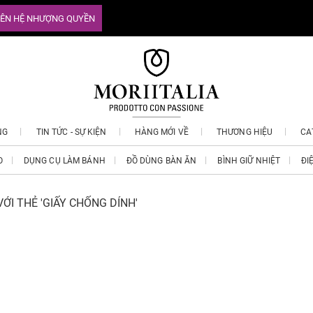
IÊN HỆ NHƯỢNG QUYỀN
NG
TIN TỨC - SỰ KIỆN
HÀNG MỚI VỀ
THƯƠNG HIỆU
CA
O
DỤNG CỤ LÀM BÁNH
ĐỒ DÙNG BÀN ĂN
BÌNH GIỮ NHIỆT
ĐI
ỚI THẺ 'GIẤY CHỐNG DÍNH'