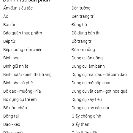
ấm đun siêu tốc
đèn tường
áo
đèn trang trí
bàn ủi
đồng hồ
bảo quản thực phẩm
đồ dùng bàn ăn
bếp từ
đồ trang trí
bếp nướng - nồi chiên
đũa - muỗng
bình hoa
dụng cụ ăn uống
bình giữ nhiệt
dụng cụ làm bánh
bình nước - bình thời trang
dụng cụ mài dao - đế cắm dao
bình pha cà phê
dụng cụ mở nắp chai
bộ dao - muỗng - nĩa
dụng cụ vắt cam - gọt hoa quả
bộ dụng cụ trẻ em
dụng cụ xay tiêu
bộ nồi - chảo
dụng cụ xay các loại
bông tai
giấy chống dính
dao - kéo
giấy than
dây chuyền
giấy thấm dầu