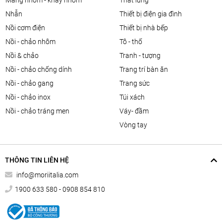
màng nhôm - khay nhôm
thắt lưng
nhẫn
thiết bị điện gia đình
nồi cơm điện
thiết bị nhà bếp
nồi - chảo nhôm
tô - thố
nồi & chảo
tranh - tượng
nồi - chảo chống dính
trang trí bàn ăn
nồi - chảo gang
trang sức
nồi - chảo inox
túi xách
nồi - chảo tráng men
váy- đầm
vòng tay
THÔNG TIN LIÊN HỆ
info@moriitalia.com
1900 633 580 - 0908 854 810