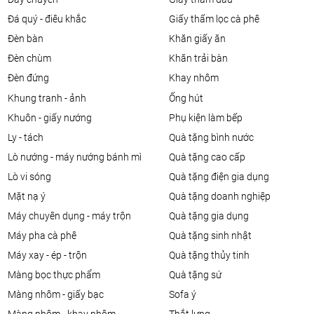
đá quý - điêu khắc
giấy thấm lọc cà phê
đèn bàn
khăn giấy ăn
đèn chùm
khăn trải bàn
đèn đứng
khay nhôm
khung tranh - ảnh
ống hút
khuôn - giấy nướng
phụ kiện làm bếp
ly - tách
quà tặng bình nước
lò nướng - máy nướng bánh mì
quà tặng cao cấp
lò vi sóng
quà tặng điện gia dụng
mặt nạ ý
quà tặng doanh nghiệp
máy chuyên dụng - máy trộn
quà tặng gia dụng
máy pha cà phê
quà tặng sinh nhật
máy xay - ép - trộn
quà tặng thủy tinh
màng bọc thực phẩm
quà tặng sứ
màng nhôm - giấy bạc
sofa ý