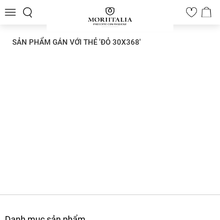
Toggle
0
navigation
SẢN PHẨM GÁN VỚI THẺ 'ĐỎ 30X368'
Danh mục sản phẩm