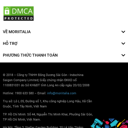
VỀ MORIITALIA
HỖ TRỢ
PHƯƠNG THỨC THANH TOÁN
© 2018 – Công ty TNHH Đông Dương Sài Gòn - Indochina
Saigon Company Limited; Giấy chứng nhận ĐKKD số
1100831031 do Sở KH&ĐT tỉnh Long An cấp ngày 20/02/2008
Hotline: 1900 633 580 – Email:
info@moriitalia.com
Trụ sở: Lô L.05, Đường số 1, Khu công nghiệp Long Hậu, Xã Cần
Giuộc, Tỉnh Tây Ninh, Việt Nam
TP. Hồ Chí Minh: Số 44, Nguyễn Thị Minh Khai, Phường Sài Gòn,
TP Hồ Chí Minh, Việt Nam.
Hà Nội: Tầng 3, Stellar Garden Building, 35 Lê Văn Thiêm,