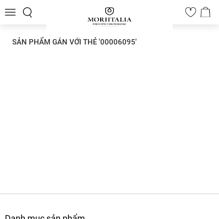
Toggle
0
navigation
SẢN PHẨM GÁN VỚI THẺ '00006095'
Danh mục sản phẩm