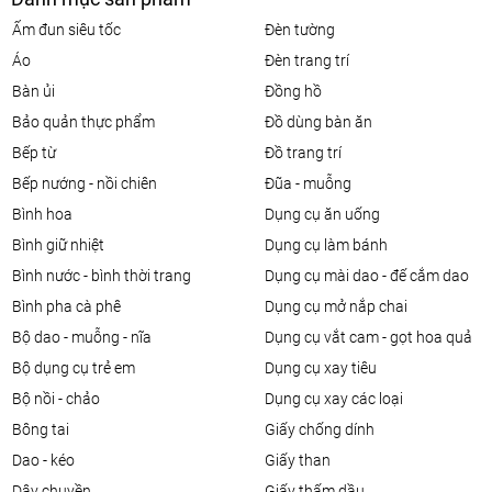
ấm đun siêu tốc
đèn tường
áo
đèn trang trí
bàn ủi
đồng hồ
bảo quản thực phẩm
đồ dùng bàn ăn
bếp từ
đồ trang trí
bếp nướng - nồi chiên
đũa - muỗng
bình hoa
dụng cụ ăn uống
bình giữ nhiệt
dụng cụ làm bánh
bình nước - bình thời trang
dụng cụ mài dao - đế cắm dao
bình pha cà phê
dụng cụ mở nắp chai
bộ dao - muỗng - nĩa
dụng cụ vắt cam - gọt hoa quả
bộ dụng cụ trẻ em
dụng cụ xay tiêu
bộ nồi - chảo
dụng cụ xay các loại
bông tai
giấy chống dính
dao - kéo
giấy than
dây chuyền
giấy thấm dầu