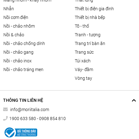
màng nhôm - khay nhôm
thắt lưng
nhẫn
thiết bị điện gia đình
nồi cơm điện
thiết bị nhà bếp
nồi - chảo nhôm
tô - thố
nồi & chảo
tranh - tượng
nồi - chảo chống dính
trang trí bàn ăn
nồi - chảo gang
trang sức
nồi - chảo inox
túi xách
nồi - chảo tráng men
váy- đầm
vòng tay
THÔNG TIN LIÊN HỆ
info@moriitalia.com
1900 633 580 - 0908 854 810