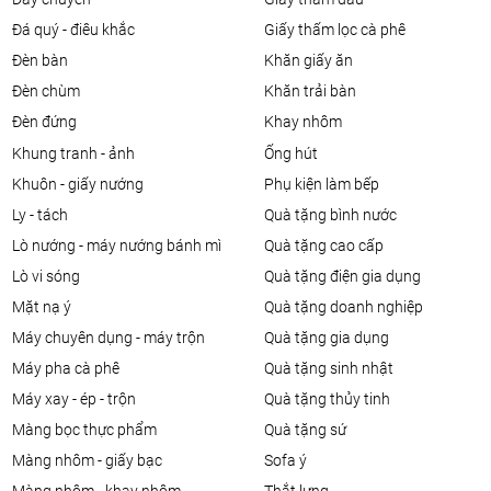
đá quý - điêu khắc
giấy thấm lọc cà phê
đèn bàn
khăn giấy ăn
đèn chùm
khăn trải bàn
đèn đứng
khay nhôm
khung tranh - ảnh
ống hút
khuôn - giấy nướng
phụ kiện làm bếp
ly - tách
quà tặng bình nước
lò nướng - máy nướng bánh mì
quà tặng cao cấp
lò vi sóng
quà tặng điện gia dụng
mặt nạ ý
quà tặng doanh nghiệp
máy chuyên dụng - máy trộn
quà tặng gia dụng
máy pha cà phê
quà tặng sinh nhật
máy xay - ép - trộn
quà tặng thủy tinh
màng bọc thực phẩm
quà tặng sứ
màng nhôm - giấy bạc
sofa ý