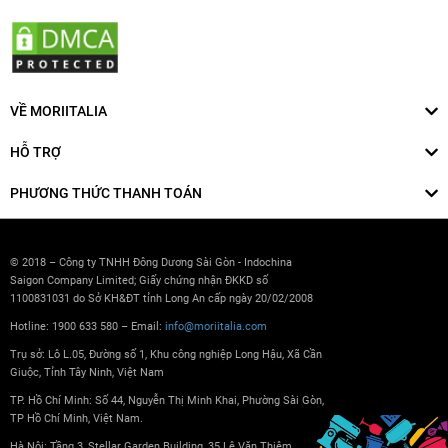
VỀ MORIITALIA
HỖ TRỢ
PHƯƠNG THỨC THANH TOÁN
© 2018 – Công ty TNHH Đông Dương Sài Gòn - Indochina
Saigon Company Limited; Giấy chứng nhận ĐKKD số
1100831031 do Sở KH&ĐT tỉnh Long An cấp ngày 20/02/2008
Hotline: 1900 633 580 – Email:
info@moriitalia.com
Trụ sở: Lô L.05, Đường số 1, Khu công nghiệp Long Hậu, Xã Cần
Giuộc, Tỉnh Tây Ninh, Việt Nam
TP. Hồ Chí Minh: Số 44, Nguyễn Thị Minh Khai, Phường Sài Gòn,
TP Hồ Chí Minh, Việt Nam.
Hà Nội: Tầng 3, Stellar Garden Building, 35 Lê Văn Thiêm,