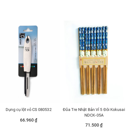
Dụng cụ lột vỏ CS 080532
Đũa Tre Nhật Bản Vỉ 5 Đôi Kokusai
NDCK-05A
66.960 ₫
71.500 ₫