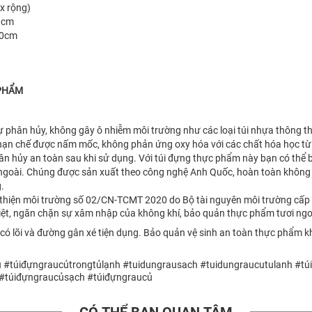
x rộng)
 8cm
10cm
 PHẨM
 tự phân hủy, không gây ô nhiễm môi trường như các loại túi nhựa thông 
hạn chế được nấm mốc, không phản ứng oxy hóa với các chất hóa học từ t
n hủy an toàn sau khi sử dụng. Với túi đựng thực phẩm này bạn có thể b
ngoài. Chúng được sản xuất theo công nghệ Anh Quốc, hoàn toàn không 
.
 thiện môi trường số 02/CN-TCMT 2020 do Bộ tài nguyên môi trường cấ
iệt, ngăn chặn sự xâm nhập của không khí, bảo quản thực phẩm tươi ngo
 có lõi và đường gân xé tiện dụng. Bảo quản vệ sinh an toàn thực phẩm k
u #túiđựngraucủtrongtủlạnh #tuidungrausach #tuidungraucutulanh #t
 #túiđựngraucủsạch #túiđựngraucủ