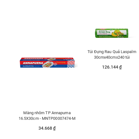
Túi Đựng Rau Quả Laspalm
30cmx40cmx240 túi
126.144 ₫
Màng nhôm TP Annapurna
16.5X30cm - MNTP00007474-M
34.668 ₫