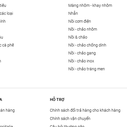
tiêu
màng nhôm - khay nhôm
các loại
nhẫn
dính
nồi cơm điện
nồi - chảo nhôm
ầu
nồi & chảo
ọc cà phê
nồi - chảo chống dính
n
nồi - chảo gang
n
nồi - chảo inox
nồi - chảo tráng men
A
HỖ TRỢ
Bán hàng
Chính sách đổi trả hàng cho khách hàng
Chính sách vận chuyển
oriitalia
Câu hỏi thường gặp