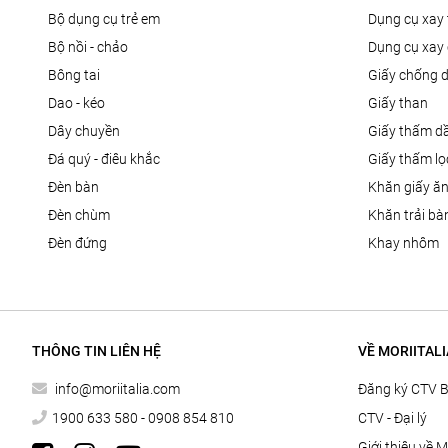
bộ dụng cụ trẻ em
dụng cụ xay 
bộ nồi - chảo
dụng cụ xay 
bông tai
giấy chống 
dao - kéo
giấy than
dây chuyền
giấy thấm d
đá quý - điêu khắc
giấy thấm l
đèn bàn
khăn giấy ă
đèn chùm
khăn trải bà
đèn đứng
khay nhôm
THÔNG TIN LIÊN HỆ
VỀ MORIITALI
info@moriitalia.com
Đăng ký CTV 
1900 633 580 - 0908 854 810
CTV - Đại lý
Giới thiệu về M