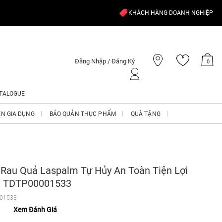
KHÁCH HÀNG DOANH NGHIỆP
Đăng Nhập / Đăng Ký
0
TALOGUE
ỆN GIA DỤNG
BẢO QUẢN THỰC PHẨM
QUÀ TẶNG
 Rau Quả Laspalm Tự Hủy An Toàn Tiện Lợi
ia TDTP00001533
01533
Xem Đánh Giá