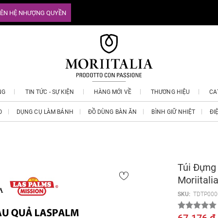
IÊN HỆ NHƯỢNG QUYỀN
NG
TIN TỨC - SỰ KIỆN
HÀNG MỚI VỀ
THƯƠNG HIỆU
CA
O
DỤNG CỤ LÀM BÁNH
ĐỒ DÙNG BÀN ĂN
BÌNH GIỮ NHIỆT
ĐI
Túi Đựng
Moriital
SKU:
TDTP000