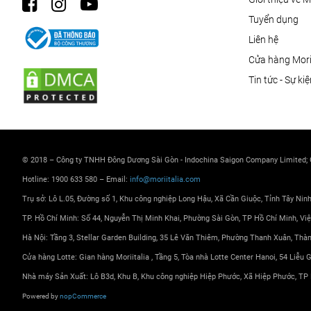
Tuyển dụng
Liên hệ
Cửa hàng Morii
Tin tức - Sự ki
© 2018 – Công ty TNHH Đông Dương Sài Gòn - Indochina Saigon Company Limited;
Hotline: 1900 633 580 – Email:
info@moriitalia.com
Trụ sở: Lô L.05, Đường số 1, Khu công nghiệp Long Hậu, Xã Cần Giuộc, Tỉnh Tây Nin
TP. Hồ Chí Minh: Số 44, Nguyễn Thị Minh Khai, Phường Sài Gòn, TP Hồ Chí Minh, Vi
Hà Nội: Tầng 3, Stellar Garden Building, 35 Lê Văn Thiêm, Phường Thanh Xuân, Thà
Cửa hàng Lotte: Gian hàng Moriitalia , Tầng 5, Tòa nhà Lotte Center Hanoi, 54 Liễu
Nhà máy Sản Xuất: Lô B3d, Khu B, Khu công nghiệp Hiệp Phước, Xã Hiệp Phước, TP 
Powered by
nopCommerce