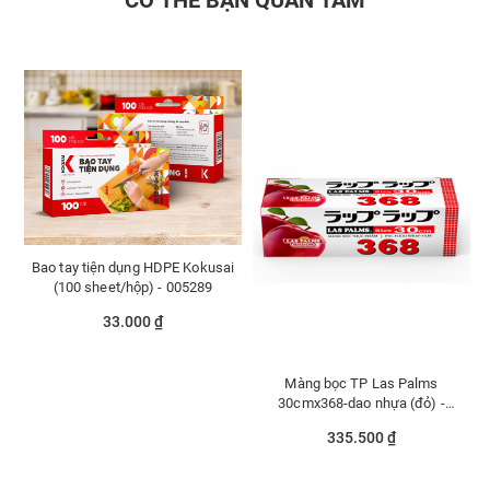
CÓ THỂ BẠN QUAN TÂM
Bao tay tiện dụng HDPE Kokusai
(100 sheet/hộp) - 005289
33.000 ₫
Màng bọc TP Las Palms
30cmx368-dao nhựa (đỏ) -
MBTP00006026
335.500 ₫