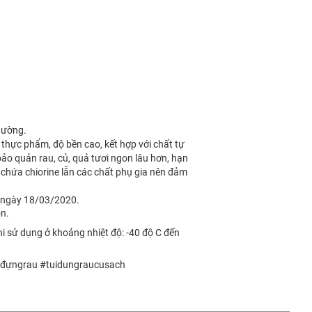
thường.
hực phẩm, độ bền cao, kết hợp với chất tự
ảo quản rau, củ, quả tươi ngon lâu hơn, hạn
chứa chiorine lẫn các chất phụ gia nên đảm
p ngày 18/03/2020.
n.
hi sử dụng ở khoảng nhiệt độ: -40 độ C đến
úiđựngrau #tuidungraucusach