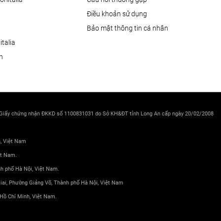
Điều khoản sử dụng
Bảo mật thông tin cá nhân
talia
ện
 Giấy chứng nhận ĐKKD số 1100831031 do Sở KH&ĐT tỉnh Long An cấp ngày 20/02/2008
h, Việt Nam
ệt Nam.
nh phố Hà Nội, Việt Nam.
 Giai, Phường Giảng Võ, Thành phố Hà Nội, Việt Nam
Hồ Chí Minh, Việt Nam.