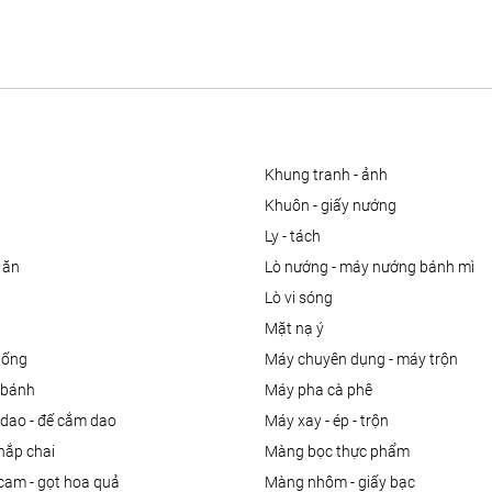
khung tranh - ảnh
khuôn - giấy nướng
ly - tách
 ăn
lò nướng - máy nướng bánh mì
lò vi sóng
mặt nạ ý
uống
máy chuyên dụng - máy trộn
m bánh
máy pha cà phê
 dao - đế cắm dao
máy xay - ép - trộn
nắp chai
màng bọc thực phẩm
 cam - gọt hoa quả
màng nhôm - giấy bạc