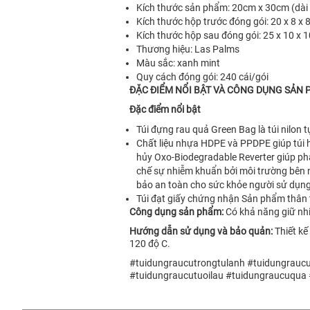
Kích thước sản phẩm: 20cm x 30cm (dài 
Kích thước hộp trước đóng gói: 20 x 8 x
Kích thước hộp sau đóng gói: 25 x 10 x 
Thương hiệu: Las Palms
Màu sắc: xanh mint
Quy cách đóng gói: 240 cái/gói
ĐẶC ĐIỂM NỔI BẬT VÀ CÔNG DỤNG SẢN
Đặc điểm nổi bật
Túi đựng rau quả Green Bag là túi nilon
Chất liệu nhựa HDPE và PPDPE giúp túi 
hủy Oxo-Biodegradable Reverter giúp phâ
chế sự nhiễm khuẩn bởi môi trường bên 
bảo an toàn cho sức khỏe người sử dụng
Túi đạt giấy chứng nhận Sản phẩm thân
Công dụng sản phẩm:
Có khả năng giữ nh
Hướng dẫn sử dụng và bảo quản:
Thiết kế
120 độ C.
#tuidungraucutrongtulanh #tuidungrauc
#tuidungraucutuoilau #tuidungraucuqua