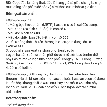
Biết được đâu là hàng thật, đâu là hàng giả sẽ giúp chúng ta chọn
mua đúng sản phẩm để bảo vệ sức khỏe của mình và gia đình.
Bên ngoài sản phẩm:
*Đối với hàng thật:
1. Màng bọc thực phẩm (MBTP) Laspalms có 3 loại đặc trưng:
- Màu xanh (có hình quả táo): in con số 400
- Màu đỏ: in con số 600
- Màu đỏ, phiên bản đặc biệt: in con số 368
2. Đã là hàng thật, thì tên thương hiệu được in đúng, đủ, là:
LASPALMS.
3. Logo nhà sản xuất và phân phối trên bao bì
Logo nhà sản xuất và phân phối được in rõ trên bao bì như thế
này.LasPalms và logo nhà phân phối: Công ty TNHH Đông Dương
Sài Gòn, kèm địa chỉ: Lô L.05, Đường số 1, KCN Long Hậu, Long An.
4. Có in số hotline
*Đối với hàng giả:
Không đầy đủ những chỉ tiêu như trên. Tên
thương hiệu thì bị xáo trộn như Laspas hoặc Lasplam, con số được
in trên hộp không phải là 400, 600, hay 368 mà là 450 như này.
Do đó, khi mua MBTP, cần nhớ để ý kĩ bên ngoài để tránh mua
nhầm nhé.
Bên trong sản phẩm
*Đối với hàng thật: