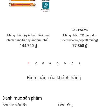
LAS PALMS
Màng nhôm (giấy bạc) Kokusai
Màng nhôm TP Laspalm
chính hãng bảo quản thưc phẩm
30cmx27cm(hộp 20 miếng).
Moriitalia MNTP00004732
144.720 ₫
77.868 ₫
1
2
3
4
5
6
7
Bình luận của khách hàng
Danh mục sản phẩm
ấm đun siêu tốc
đèn tường