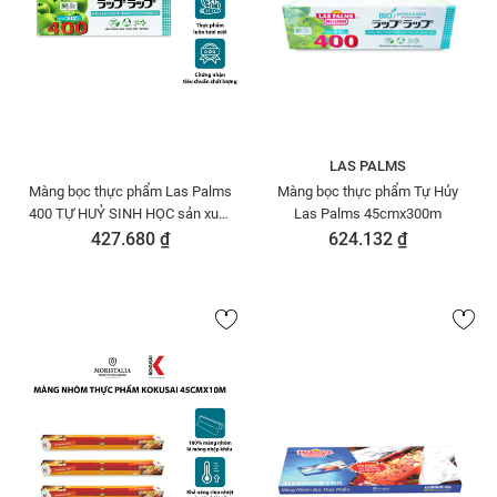
LAS PALMS
Màng bọc thực phẩm Las Palms
Màng bọc thực phẩm Tự Hủy
400 TỰ HUỶ SINH HỌC sản xuất
Las Palms 45cmx300m
Hàn Quốc - Chính hãng Moriitalia
427.680 ₫
624.132 ₫
MBTP00006385