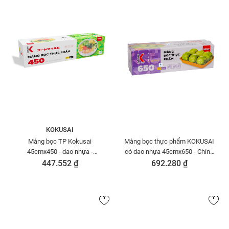
KOKUSAI
Màng bọc TP Kokusai
Màng bọc thực phẩm KOKUSAI
45cmx450 - dao nhựa -
có dao nhựa 45cmx650 - Chính
MBTP00004541
hãng Moriitalia MBTP00004558-
447.552 ₫
692.280 ₫
M