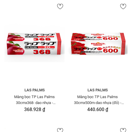
LAS PALMS
LAS PALMS
Màng bọc TP Las Palms
Màng bọc TP Las Palms
30cmx368- dao nhựa -
30cmx500m-dao nhựa (đỏ) -
MBTP00006026
MBTP50006071
368.928 ₫
440.600 ₫