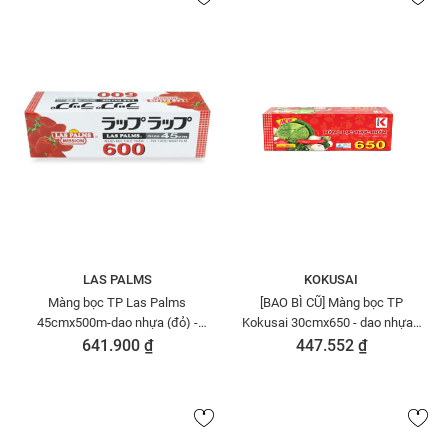
LAS PALMS
KOKUSAI
Màng bọc TP Las Palms
[BAO BÌ CŨ] Màng bọc TP
45cmx500m-dao nhựa (đỏ) -
Kokusai 30cmx650 - dao nhựa -
MBTP50006149
MBTP00004534
641.900 ₫
447.552 ₫