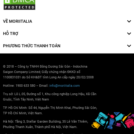
VỀ MORIITALIA
HỖ TRỢ
PHƯƠNG THỨC THANH TOÁN
© 2018 – Công ty TNHH Đông Dương Sài Gòn - Indochina
Saigon Company Limited; Giấy chứng nhận ĐKKD số
1100831031 do Sở KH&ĐT tỉnh Long An cấp ngày 20/02/2008
Hotline: 1900 633 580 – Email:
info@moriitalia.com
Trụ sở: Lô L.05, Đường số 1, Khu công nghiệp Long Hậu, Xã Cần
Giuộc, Tỉnh Tây Ninh, Việt Nam
TP. Hồ Chí Minh: Số 44, Nguyễn Thị Minh Khai, Phường Sài Gòn,
TP Hồ Chí Minh, Việt Nam.
Hà Nội: Tầng 3, Stellar Garden Building, 35 Lê Văn Thiêm,
Phường Thanh Xuân, Thành phố Hà Nội, Việt Nam.