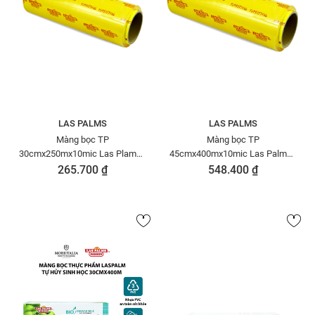
LAS PALMS
LAS PALMS
Màng bọc TP
Màng bọc TP
30cmx250mx10mic Las Plams -
45cmx400mx10mic Las Palms -
VN
MBTP00000043-VN
265.700 ₫
548.400 ₫