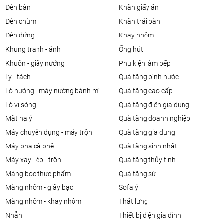
đèn bàn
khăn giấy ăn
đèn chùm
khăn trải bàn
đèn đứng
khay nhôm
khung tranh - ảnh
ống hút
khuôn - giấy nướng
phụ kiện làm bếp
ly - tách
quà tặng bình nước
lò nướng - máy nướng bánh mì
quà tặng cao cấp
lò vi sóng
quà tặng điện gia dụng
mặt nạ ý
quà tặng doanh nghiệp
máy chuyên dụng - máy trộn
quà tặng gia dụng
máy pha cà phê
quà tặng sinh nhật
máy xay - ép - trộn
quà tặng thủy tinh
màng bọc thực phẩm
quà tặng sứ
màng nhôm - giấy bạc
sofa ý
màng nhôm - khay nhôm
thắt lưng
nhẫn
thiết bị điện gia đình