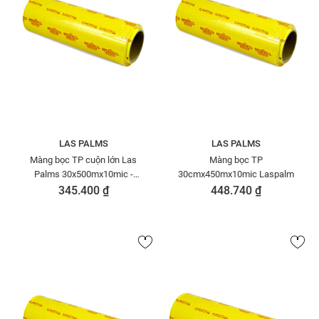
LAS PALMS
LAS PALMS
Màng bọc TP cuộn lớn Las
Màng bọc TP
Palms 30x500mx10mic -
30cmx450mx10mic Laspalm
MBTP00000013
345.400 ₫
448.740 ₫