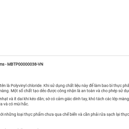
ams - MBTP00000038-VN
n là Polyvinyl chloride. Khi sử dụng chất liệu này để làm bao bì thực 
màng. Một số chất tạo dẻo được công nhận là an toàn và cho phép sử dụ
 và ít dai khi kéo dãn; sờ có cảm giác dính tay, khó tách các lớp màng b
ửa và có mùi hắc.
ới những loại thực phẩm chưa qua chế biến và cần phải rửa sạch lại thự