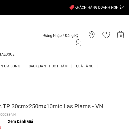
KHÁCH HÀNG DOANH NGHIỆP
Đăng Nhập / Đăng Ký
0
TALOGUE
ỆN GIA DỤNG
BẢO QUẢN THỰC PHẨM
QUÀ TẶNG
c TP 30cmx250mx10mic Las Plams - VN
00038-VN
Xem Đánh Giá
₫