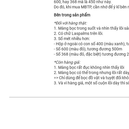
600, hay 368 mà là 450 như này.
Do đó, khi mua MBTP, cần nhớ để ý kĩ bên
Bên trong sản phẩm
*Đối với hàng thật:
1. Màng bọc trong suốt và nhìn thấy lõi s
2. Có chữ Laspalms trên lõi.
3. Số mét nhiều hơn:
- Hộp ở ngoài có con số 400 (màu xanh),
- Số 600 (màu đỏ), tương đương 500m
- Số 368 (màu đỏ, đặc biệt) tương đương 
*Còn hàng giả:
1. Màng bọc rất đục không nhìn thấy lõi
2. Màng bọc có thể trong nhưng lõi rất dà
=> Chỉ dùng để bọc đồ vật và tuyệt đối kh
3. Và vì hàng giả, một số cuộn lõi dày thì s