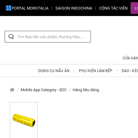
PORTAL MORIITALIA
SAIGON INDOCHINA
CỘNG TÁC VIÊN
L
CỬA HÀ
DỤNG CỤ NẤU ĂN
PHỤ KIỆN LÀM BẾP
DAO - KÉ
Mobile App Category - B2C
Hàng tiêu dùng