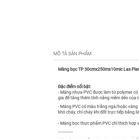
MÔ TẢ SẢN PHẨM
Màng bọc TP 30cmx250mx10mic Las Pl
Đặc điểm nổi bật:
- Màng nhựa PVC được làm từ polymer có tê
gia để tăng thêm tính năng mềm dẻo của 
- Màng PVC có màu trắng ngà/hoặc vàng nhạt
khó cháy, chỉ cháy khi đốt trực tiếp bằng l
- Màng bọc thực phẩm PVC chỉ thích hợp v
------------