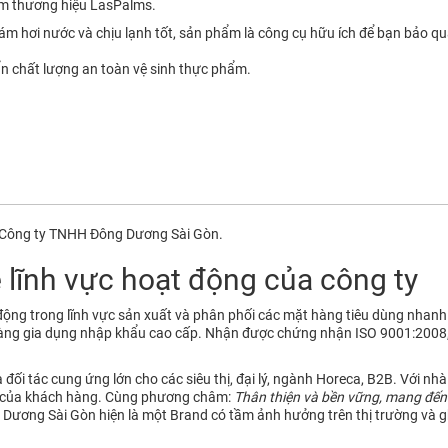
m thương hiệu LasPalms.
ám hơi nước và chịu lạnh tốt, sản phẩm là công cụ hữu ích để bạn bảo q
 chất lượng an toàn vệ sinh thực phẩm.
c Công ty TNHH Đông Dương Sài Gòn.
 lĩnh vực hoạt động của công ty
ộng trong lĩnh vực sản xuất và phân phối các mặt hàng tiêu dùng nh
hàng gia dụng nhập khẩu cao cấp. Nhận được chứng nhận ISO 9001:2008, 
ối tác cung ứng lớn cho các siêu thị, đại lý, ngành Horeca, B2B. Với nhà
u của khách hàng. Cùng phương châm:
Thân thiện và bền vững, mang đến
Dương Sài Gòn hiện là một Brand có tầm ảnh hưởng trên thị trường và g