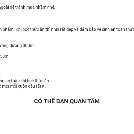
 ngoài để tránh mua nhầm nhé.
ản phẩm. Khi bọc thức ăn thì nhìn rất đẹp và đảm bảo vệ sinh an toàn th
 tương đương 300m
250m.
y
ông an toàn khi bọc thức ăn.
ố mét mỗi cuộn đều rất ít.
CÓ THỂ BẠN QUAN TÂM