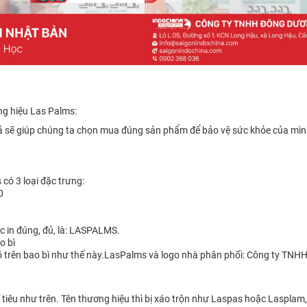
ng hiệu Las Palms:
giả sẽ giúp chúng ta chọn mua đúng sản phẩm để bảo vệ sức khỏe của mình
ó 3 loại đặc trưng:
0
ợc in đúng, đủ, là: LASPALMS.
o bì
õ trên bao bì như thế này.LasPalms và logo nhà phân phối: Công ty TNHH
iêu như trên. Tên thương hiệu thì bị xáo trộn như Laspas hoặc Lasplam, 