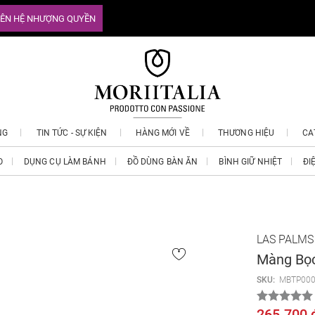
IÊN HỆ NHƯỢNG QUYỀN
NG
TIN TỨC - SỰ KIỆN
HÀNG MỚI VỀ
THƯƠNG HIỆU
CA
O
DỤNG CỤ LÀM BÁNH
ĐỒ DÙNG BÀN ĂN
BÌNH GIỮ NHIỆT
ĐI
LAS PALMS
Màng Bọ
SKU:
MBTP000
265.700 