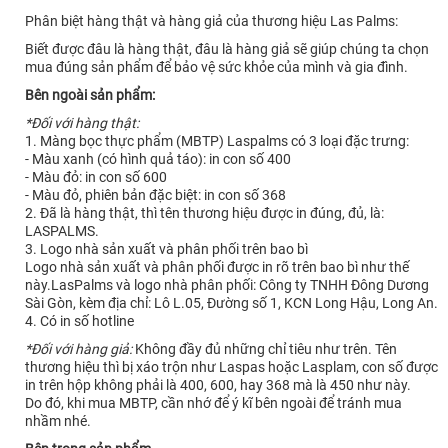
Phân biệt hàng thật và hàng giả của thương hiệu Las Palms:
Biết được đâu là hàng thật, đâu là hàng giả sẽ giúp chúng ta chọn
mua đúng sản phẩm để bảo vệ sức khỏe của mình và gia đình.
Bên ngoài sản phẩm:
*Đối với hàng thật:
1. Màng bọc thực phẩm (MBTP) Laspalms có 3 loại đặc trưng:
- Màu xanh (có hình quả táo): in con số 400
- Màu đỏ: in con số 600
- Màu đỏ, phiên bản đặc biệt: in con số 368
2. Đã là hàng thật, thì tên thương hiệu được in đúng, đủ, là:
LASPALMS.
3. Logo nhà sản xuất và phân phối trên bao bì
Logo nhà sản xuất và phân phối được in rõ trên bao bì như thế
này.LasPalms và logo nhà phân phối: Công ty TNHH Đông Dương
Sài Gòn, kèm địa chỉ: Lô L.05, Đường số 1, KCN Long Hậu, Long An.
4. Có in số hotline
*Đối với hàng giả:
Không đầy đủ những chỉ tiêu như trên. Tên
thương hiệu thì bị xáo trộn như Laspas hoặc Lasplam, con số được
in trên hộp không phải là 400, 600, hay 368 mà là 450 như này.
Do đó, khi mua MBTP, cần nhớ để ý kĩ bên ngoài để tránh mua
nhầm nhé.