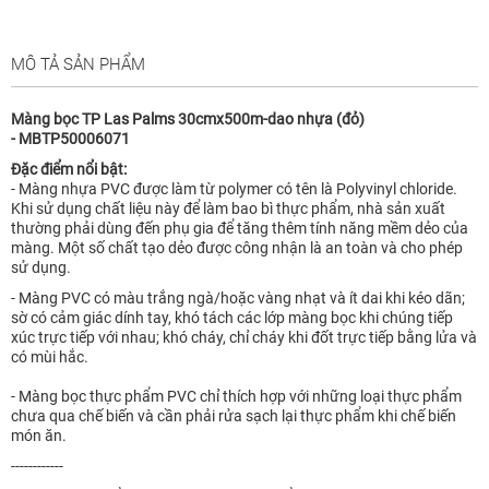
MÔ TẢ SẢN PHẨM
Màng bọc TP Las Palms 30cmx500m-dao nhựa (đỏ)
- MBTP50006071
Đặc điểm nổi bật:
- Màng nhựa PVC được làm từ polymer có tên là Polyvinyl chloride.
Khi sử dụng chất liệu này để làm bao bì thực phẩm, nhà sản xuất
thường phải dùng đến phụ gia để tăng thêm tính năng mềm dẻo của
màng. Một số chất tạo dẻo được công nhận là an toàn và cho phép
sử dụng.
- Màng PVC có màu trắng ngà/hoặc vàng nhạt và ít dai khi kéo dãn;
sờ có cảm giác dính tay, khó tách các lớp màng bọc khi chúng tiếp
xúc trực tiếp với nhau; khó cháy, chỉ cháy khi đốt trực tiếp bằng lửa và
có mùi hắc.
- Màng bọc thực phẩm PVC chỉ thích hợp với những loại thực phẩm
chưa qua chế biến và cần phải rửa sạch lại thực phẩm khi chế biến
món ăn.
------------