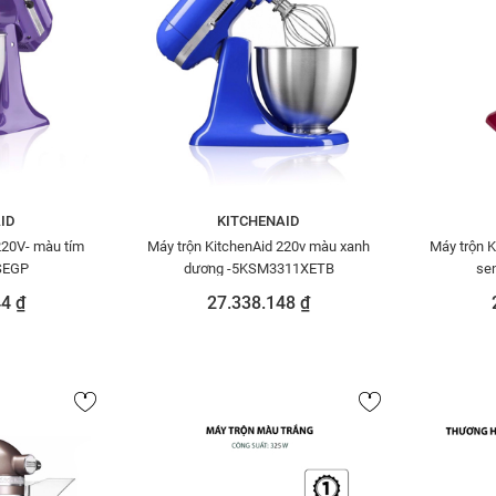
ID
KITCHENAID
220V- màu tím
Máy trộn KitchenAid 220v màu xanh
Máy trộn 
SEGP
dương -5KSM3311XETB
se
4 ₫
27.338.148 ₫