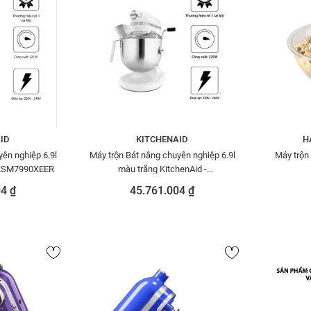
ID
KITCHENAID
H
ên nghiệp 6.9l
Máy trộn Bát nâng chuyên nghiệp 6.9l
Máy trộn
5KSM7990XEER
màu trắng KitchenAid -
5KSM7590WWH
4 ₫
45.761.004 ₫