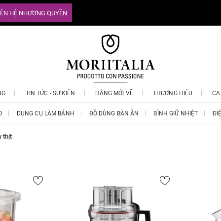
IÊN HỆ NHƯỢNG QUYỀN
NG
TIN TỨC - SỰ KIỆN
HÀNG MỚI VỀ
THƯƠNG HIỆU
CA
O
DỤNG CỤ LÀM BÁNH
ĐỒ DÙNG BÀN ĂN
BÌNH GIỮ NHIỆT
ĐI
 thịt