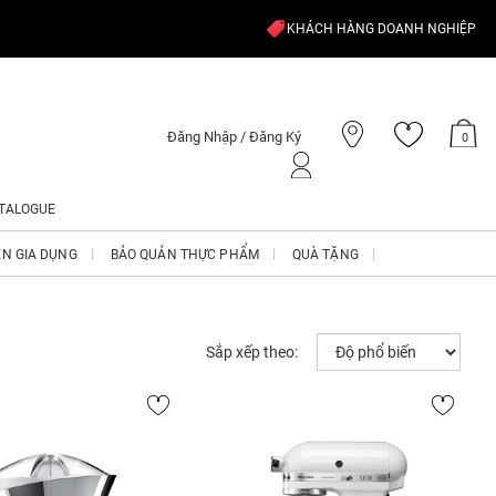
KHÁCH HÀNG DOANH NGHIỆP
Đăng Nhập / Đăng Ký
0
TALOGUE
ỆN GIA DỤNG
BẢO QUẢN THỰC PHẨM
QUÀ TẶNG
Sắp xếp theo: