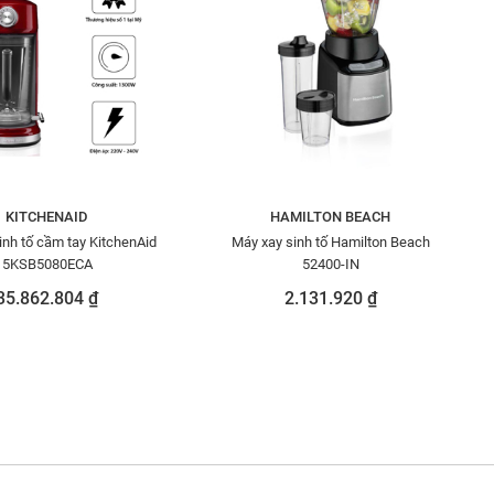
KITCHENAID
HAMILTON BEACH
inh tố cầm tay KitchenAid
Máy xay sinh tố Hamilton Beach
5KSB5080ECA
52400-IN
35.862.804 ₫
2.131.920 ₫