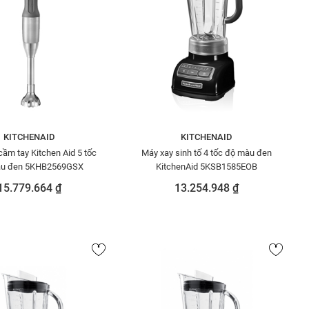
KITCHENAID
KITCHENAID
ầm tay Kitchen Aid 5 tốc
Máy xay sinh tố 4 tốc độ màu đen
u đen 5KHB2569GSX
KitchenAid 5KSB1585EOB
15.779.664 ₫
13.254.948 ₫