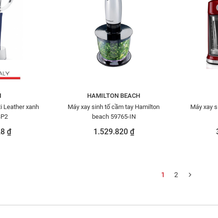
I
HAMILTON BEACH
i Leather xanh
Máy xay sinh tố cầm tay Hamilton
Máy xay s
BP2
beach 59765-IN
8 ₫
1.529.820 ₫
1
2