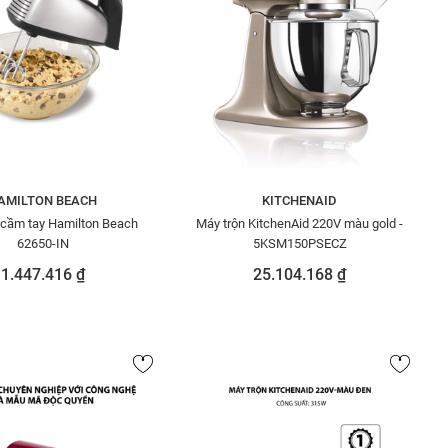
AMILTON BEACH
KITCHENAID
 cầm tay Hamilton Beach
Máy trộn KitchenAid 220V màu gold -
62650-IN
5KSM150PSECZ
1.447.416 ₫
25.104.168 ₫