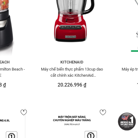
EACH
KITCHENAID
milton Beach -
Máy chế biến thực phẩm 13cup dao
Máy ép tr
E
cắt chính xác KitchenAid
5KFP1333GER
8 ₫
20.226.996 ₫