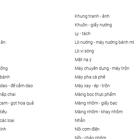
khung tranh - ảnh
khuôn - giấy nướng
ly - tách
 ăn
lò nướng - máy nướng bánh mì
lò vi sóng
mặt nạ ý
uống
máy chuyên dụng - máy trộn
m bánh
máy pha cà phê
 dao - đế cắm dao
máy xay - ép - trộn
nắp chai
màng bọc thực phẩm
 cam - gọt hoa quả
màng nhôm - giấy bạc
tiêu
màng nhôm - khay nhôm
các loại
nhẫn
dính
nồi cơm điện
nồi - chảo nhôm