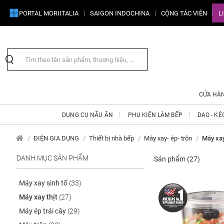
PORTAL MORIITALIA
SAIGON INDOCHINA
CỘNG TÁC VIÊN
L
CỬA HÀ
DỤNG CỤ NẤU ĂN
PHỤ KIỆN LÀM BẾP
DAO - KÉ
ĐIỆN GIA DỤNG
Thiết bị nhà bếp
Máy xay- ép- trộn
Máy xay
DANH MỤC SẢN PHẨM
Sản phẩm
(27)
Máy xay sinh tố
(33)
Máy xay thịt
(27)
Máy ép trái cây
(29)