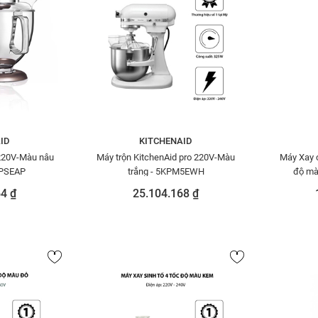
ID
KITCHENAID
 220V-Màu nâu
Máy trộn KitchenAid pro 220V-Màu
Máy Xay c
0PSEAP
trắng - 5KPM5EWH
độ mà
4 ₫
25.104.168 ₫