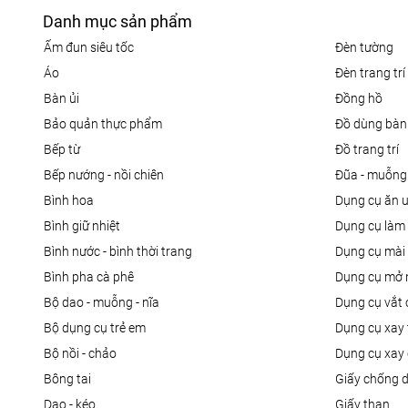
Danh mục sản phẩm
ấm đun siêu tốc
đèn tường
áo
đèn trang trí
bàn ủi
đồng hồ
bảo quản thực phẩm
đồ dùng bàn
bếp từ
đồ trang trí
bếp nướng - nồi chiên
đũa - muỗng
bình hoa
dụng cụ ăn 
bình giữ nhiệt
dụng cụ là
bình nước - bình thời trang
dụng cụ mài
bình pha cà phê
dụng cụ mở 
bộ dao - muỗng - nĩa
dụng cụ vắt
bộ dụng cụ trẻ em
dụng cụ xay 
bộ nồi - chảo
dụng cụ xay 
bông tai
giấy chống 
dao - kéo
giấy than