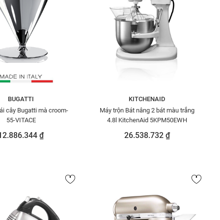
BUGATTI
KITCHENAID
ái cây Bugatti mà croom-
Máy trộn Bát nâng 2 bát màu trắng
55-VITACE
4.8l KitchenAid 5KPM50EWH
12.886.344 ₫
26.538.732 ₫