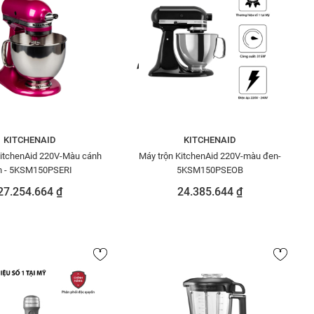
KITCHENAID
KITCHENAID
KitchenAid 220V-Màu cánh
Máy trộn KitchenAid 220V-màu đen-
n - 5KSM150PSERI
5KSM150PSEOB
27.254.664 ₫
24.385.644 ₫