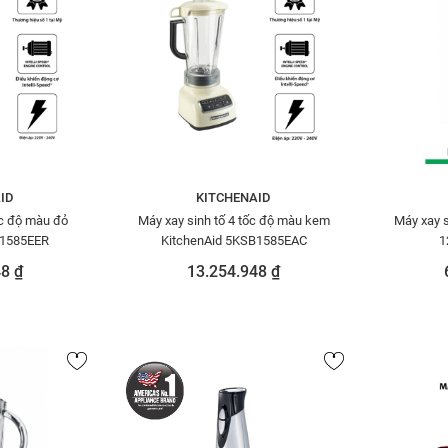
ID
KITCHENAID
ốc độ màu đỏ
Máy xay sinh tố 4 tốc độ màu kem
Máy xay s
id 5KSB1585EER
KitchenAid 5KSB1585EAC
1
8 ₫
13.254.948 ₫