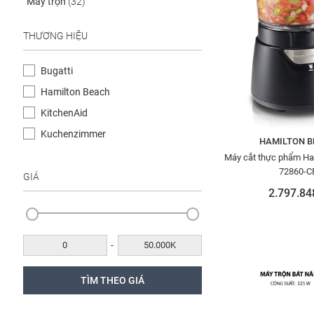
Máy trộn
(32)
THƯƠNG HIỆU
Bugatti
Hamilton Beach
KitchenAid
Kuchenzimmer
HAMILTON B
Máy cắt thực phẩm Ha
72860-C
GIÁ
2.797.84
-