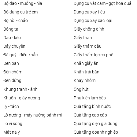
bộ dao - muỗng - nĩa
dụng cụ vắt cam - gọt hoa quả
bộ dụng cụ trẻ em
dụng cụ xay tiêu
bộ nồi - chảo
dụng cụ xay các loại
bông tai
giấy chống dính
dao - kéo
giấy than
dây chuyền
giấy thấm dầu
đá quý - điêu khắc
giấy thấm lọc cà phê
đèn bàn
khăn giấy ăn
đèn chùm
khăn trải bàn
đèn đứng
khay nhôm
khung tranh - ảnh
ống hút
khuôn - giấy nướng
phụ kiện làm bếp
ly - tách
quà tặng bình nước
lò nướng - máy nướng bánh mì
quà tặng cao cấp
lò vi sóng
quà tặng điện gia dụng
mặt nạ ý
quà tặng doanh nghiệp