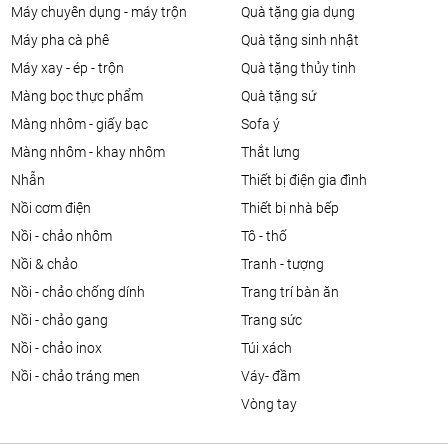
máy chuyên dụng - máy trộn
quà tặng gia dụng
máy pha cà phê
quà tặng sinh nhật
máy xay - ép - trộn
quà tặng thủy tinh
màng bọc thực phẩm
quà tặng sứ
màng nhôm - giấy bạc
sofa ý
màng nhôm - khay nhôm
thắt lưng
nhẫn
thiết bị điện gia đình
nồi cơm điện
thiết bị nhà bếp
nồi - chảo nhôm
tô - thố
nồi & chảo
tranh - tượng
nồi - chảo chống dính
trang trí bàn ăn
nồi - chảo gang
trang sức
nồi - chảo inox
túi xách
nồi - chảo tráng men
váy- đầm
vòng tay