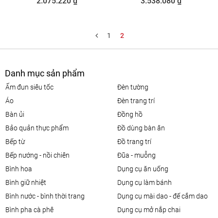
2.075.220 ₫
3.538.080 ₫
1
2
Danh mục sản phẩm
ấm đun siêu tốc
đèn tường
áo
đèn trang trí
bàn ủi
đồng hồ
bảo quản thực phẩm
đồ dùng bàn ăn
bếp từ
đồ trang trí
bếp nướng - nồi chiên
đũa - muỗng
bình hoa
dụng cụ ăn uống
bình giữ nhiệt
dụng cụ làm bánh
bình nước - bình thời trang
dụng cụ mài dao - đế cắm dao
bình pha cà phê
dụng cụ mở nắp chai