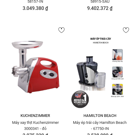
58157-IN
58915-SAU
3.049.380 ₫
9.402.372 ₫
KUCHENZIMMER
HAMILTON BEACH
Máy xay thịt Kuchenzimmer
Máy ép trái cây Hamilton Beach
3000341 - đỏ
- 67750-IN