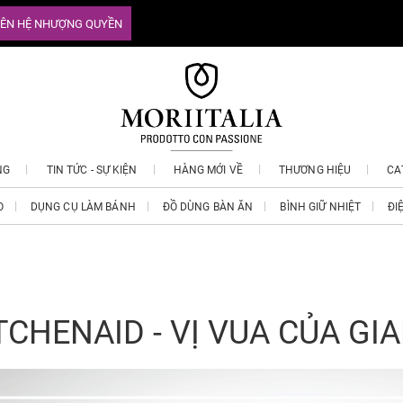
IÊN HỆ NHƯỢNG QUYỀN
NG
TIN TỨC - SỰ KIỆN
HÀNG MỚI VỀ
THƯƠNG HIỆU
CA
O
DỤNG CỤ LÀM BÁNH
ĐỒ DÙNG BÀN ĂN
BÌNH GIỮ NHIỆT
ĐI
TCHENAID - VỊ VUA CỦA GI