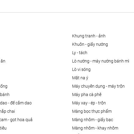
khung tranh - ảnh
khuôn - giấy nướng
ly - tách
 ăn
lò nướng - máy nướng bánh mì
lò vi sóng
mặt nạ ý
uống
máy chuyên dụng - máy trộn
m bánh
máy pha cà phê
 dao - đế cắm dao
máy xay - ép - trộn
nắp chai
màng bọc thực phẩm
 cam - gọt hoa quả
màng nhôm - giấy bạc
tiêu
màng nhôm - khay nhôm