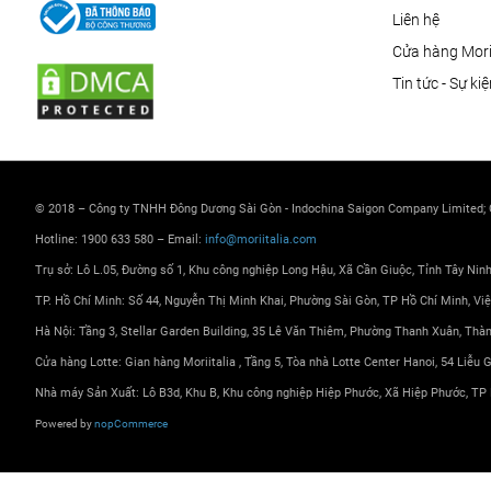
Liên hệ
Cửa hàng Morii
Tin tức - Sự ki
© 2018 – Công ty TNHH Đông Dương Sài Gòn - Indochina Saigon Company Limited;
Hotline: 1900 633 580 – Email:
info@moriitalia.com
Trụ sở: Lô L.05, Đường số 1, Khu công nghiệp Long Hậu, Xã Cần Giuộc, Tỉnh Tây Nin
TP. Hồ Chí Minh: Số 44, Nguyễn Thị Minh Khai, Phường Sài Gòn, TP Hồ Chí Minh, Vi
Hà Nội: Tầng 3, Stellar Garden Building, 35 Lê Văn Thiêm, Phường Thanh Xuân, Thà
Cửa hàng Lotte: Gian hàng Moriitalia , Tầng 5, Tòa nhà Lotte Center Hanoi, 54 Liễu
Nhà máy Sản Xuất: Lô B3d, Khu B, Khu công nghiệp Hiệp Phước, Xã Hiệp Phước, TP 
Powered by
nopCommerce