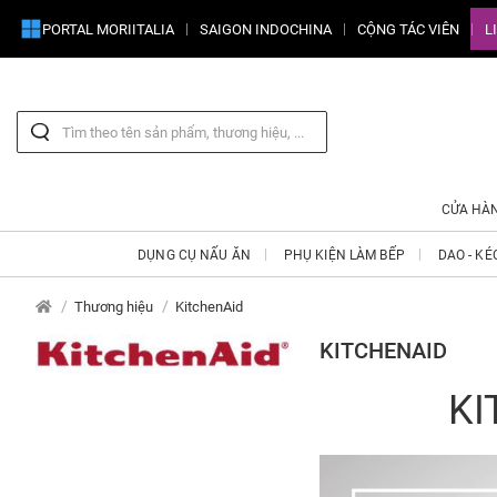
PORTAL MORIITALIA
SAIGON INDOCHINA
CỘNG TÁC VIÊN
L
CỬA HÀ
DỤNG CỤ NẤU ĂN
PHỤ KIỆN LÀM BẾP
DAO - KÉ
Thương hiệu
KitchenAid
KITCHENAID
KI