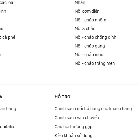
các loại
nhẫn
dính
nồi cơm điện
nồi - chảo nhôm
ầu
nồi & chảo
ọc cà phê
nồi - chảo chống dính
n
nồi - chảo gang
n
nồi - chảo inox
nồi - chảo tráng men
A
HỖ TRỢ
Bán hàng
Chính sách đổi trả hàng cho khách hàng
Chính sách vận chuyển
oriitalia
Câu hỏi thường gặp
Điều khoản sử dụng