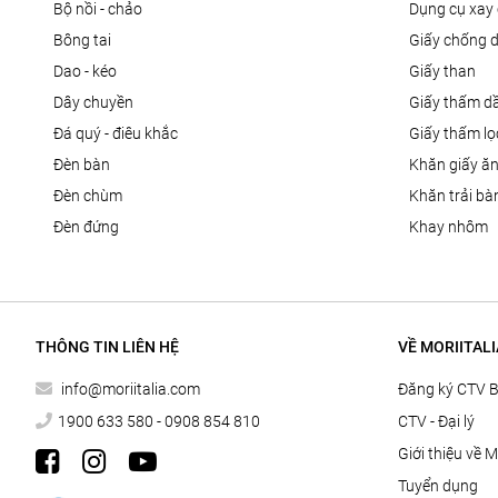
bộ nồi - chảo
dụng cụ xay 
bông tai
giấy chống 
dao - kéo
giấy than
dây chuyền
giấy thấm d
đá quý - điêu khắc
giấy thấm l
đèn bàn
khăn giấy ă
đèn chùm
khăn trải bà
đèn đứng
khay nhôm
THÔNG TIN LIÊN HỆ
VỀ MORIITALI
info@moriitalia.com
Đăng ký CTV 
1900 633 580 - 0908 854 810
CTV - Đại lý
Giới thiệu về M
Tuyển dụng