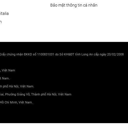
Bảo mật thông tin cá nhân
talia
ện
 Giấy chứng nhận ĐKKD số 1100831031 do Sở KH&ĐT tỉnh Long An cấp ngày 20/02/2008
h, Việt Nam
ệt Nam.
nh phố Hà Nội, Việt Nam.
 Giai, Phường Giảng Võ, Thành phố Hà Nội, Việt Nam
Hồ Chí Minh, Việt Nam.