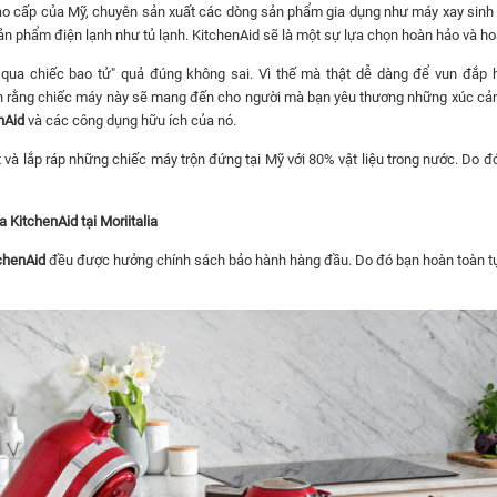
o cấp của Mỹ, chuyên sản xuất các dòng sản phẩm gia dụng như máy xay sinh tố,
n phẩm điện lạnh như tủ lạnh. KitchenAid sẽ là một sự lựa chọn hoàn hảo và hoà
 qua chiếc bao tử" quả đúng không sai. Vì thế mà thật dễ dàng để vun đắp 
ắn rằng chiếc máy này sẽ mang đến cho người mà bạn yêu thương những xúc cảm 
nAid
và
các công dụng hữu ích của nó.
t và lắp ráp những chiếc máy trộn đứng tại Mỹ với 80% vật liệu trong nước. Do 
KitchenAid tại Moriitalia
chenAid
đều được hưởng chính sách bảo hành hàng đầu. Do đó bạn hoàn toàn tự 