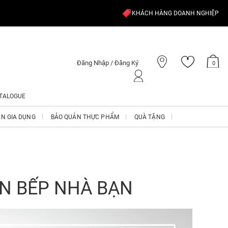
KHÁCH HÀNG DOANH NGHIỆP
Đăng Nhập / Đăng Ký
0
TALOGUE
ỆN GIA DỤNG
BẢO QUẢN THỰC PHẨM
QUÀ TẶNG
AN BẾP NHÀ BẠN