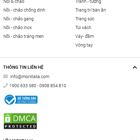
nồi & chảo
tranh - tượng
nồi - chảo chống dính
trang trí bàn ăn
nồi - chảo gang
trang sức
nồi - chảo inox
túi xách
nồi - chảo tráng men
váy- đầm
vòng tay
THÔNG TIN LIÊN HỆ
info@moriitalia.com
1900 633 580 - 0908 854 810