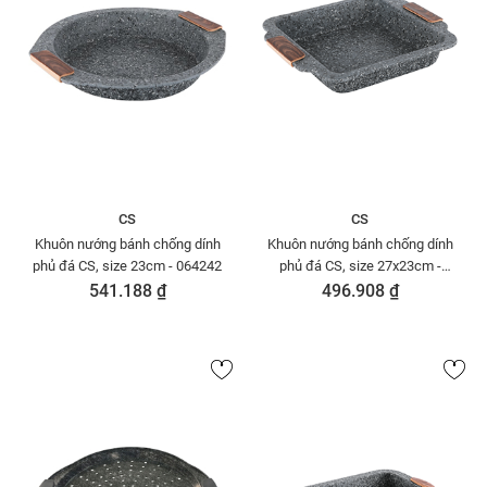
CS
CS
Khuôn nướng bánh chống dính
Khuôn nướng bánh chống dính
phủ đá CS, size 23cm - 064242
phủ đá CS, size 27x23cm -
064174
541.188 ₫
496.908 ₫