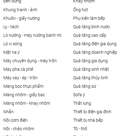
đèn đứng
khay nhôm
khung tranh - ảnh
ống hút
khuôn - giấy nướng
phụ kiện làm bếp
ly - tách
quà tặng bình nước
lò nướng - máy nướng bánh mì
quà tặng cao cấp
lò vi sóng
quà tặng điện gia dụng
mặt nạ ý
quà tặng doanh nghiệp
máy chuyên dụng - máy trộn
quà tặng gia dụng
máy pha cà phê
quà tặng sinh nhật
máy xay - ép - trộn
quà tặng thủy tinh
màng bọc thực phẩm
quà tặng sứ
màng nhôm - giấy bạc
sofa ý
màng nhôm - khay nhôm
thắt lưng
nhẫn
thiết bị điện gia đình
nồi cơm điện
thiết bị nhà bếp
nồi - chảo nhôm
tô - thố