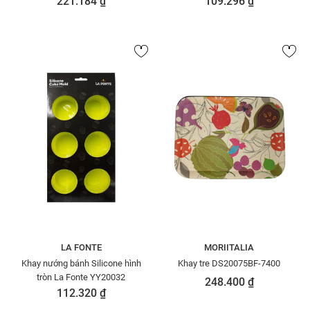
221.184 ₫
109.296 ₫
LA FONTE
MORIITALIA
Khay nướng bánh Silicone hình
Khay tre DS20075BF-7400
tròn La Fonte YY20032
248.400 ₫
112.320 ₫