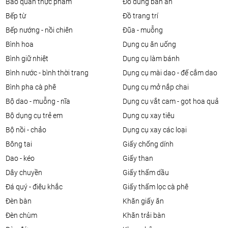
bảo quản thực phẩm
đồ dùng bàn ăn
bếp từ
đồ trang trí
bếp nướng - nồi chiên
đũa - muỗng
bình hoa
dụng cụ ăn uống
bình giữ nhiệt
dụng cụ làm bánh
bình nước - bình thời trang
dụng cụ mài dao - đế cắm dao
bình pha cà phê
dụng cụ mở nắp chai
bộ dao - muỗng - nĩa
dụng cụ vắt cam - gọt hoa quả
bộ dụng cụ trẻ em
dụng cụ xay tiêu
bộ nồi - chảo
dụng cụ xay các loại
bông tai
giấy chống dính
dao - kéo
giấy than
dây chuyền
giấy thấm dầu
đá quý - điêu khắc
giấy thấm lọc cà phê
đèn bàn
khăn giấy ăn
đèn chùm
khăn trải bàn