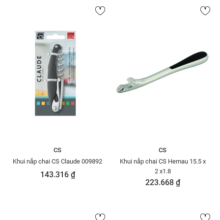
CS
CS
Khui nắp chai CS Claude 009892
Khui nắp chai CS Hemau 15.5 x
2 x1.8
143.316 ₫
223.668 ₫