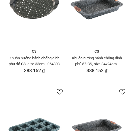
CS
CS
Khuôn nướng bánh chống dính
Khuôn nướng bánh chống dính
phủ đá CS, size 33cm - 064303
phủ đá CS, size 34x24cm -
064341
388.152 ₫
388.152 ₫