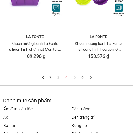
LA FONTE
LA FONTE
Khuôn nướng bánh La Fonte
Khuôn nướng bánh La Fonte
silicon hình chữ nhật Moriitalia
silicone hình hoa tiện lợi
YY20790
Moriitalia YY20923
109.296 ₫
153.576 ₫
2
3
4
5
6
Danh mục sản phẩm
ấm đun siêu tốc
đèn tường
áo
đèn trang trí
bàn ủi
đồng hồ