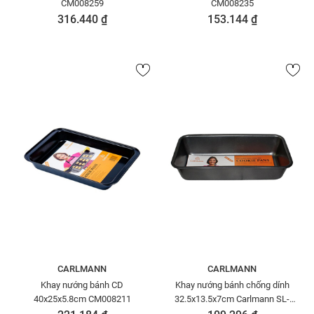
CM008259
CM008235
316.440 ₫
153.144 ₫
CARLMANN
CARLMANN
Khay nướng bánh CD
Khay nướng bánh chống dính
40x25x5.8cm CM008211
32.5x13.5x7cm Carlmann SL-
L001