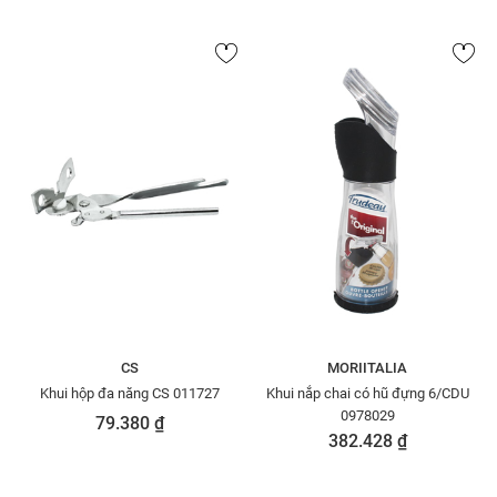
CS
MORIITALIA
Khui hộp đa năng CS 011727
Khui nắp chai có hũ đựng 6/CDU
0978029
79.380 ₫
382.428 ₫