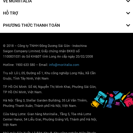
VỀ MORIITALIA
HỖ TRỢ
PHƯƠNG THỨC THANH TOÁN
© 2018 – Công ty TNHH Đông Dương Sài Gòn - Indochina
Saigon Company Limited; Giấy chứng nhận ĐKKD số
1100831031 do Sở KH&ĐT tỉnh Long An cấp ngày 20/02/2008
Hotline: 1900 633 580 – Email:
info@moriitalia.com
Trụ sở: Lô L.05, Đường số 1, Khu công nghiệp Long Hậu, Xã Cần
Giuộc, Tỉnh Tây Ninh, Việt Nam
TP. Hồ Chí Minh: Số 44, Nguyễn Thị Minh Khai, Phường Sài Gòn,
TP Hồ Chí Minh, Việt Nam.
Hà Nội: Tầng 3, Stellar Garden Building, 35 Lê Văn Thiêm,
Phường Thanh Xuân, Thành phố Hà Nội, Việt Nam.
Cửa hàng Lotte: Gian hàng Moriitalia , Tầng 5, Tòa nhà Lotte
Center Hanoi, 54 Liễu Giai, Phường Giảng Võ, Thành phố Hà Nội,
Việt Nam